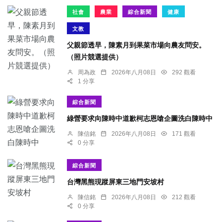
社會
農業
綜合新聞
健康
文教
父親節透早，陳素月到果菜市場向農友問安。
（照片競選提供）
周為政
2026年八月08日
292 觀看
1 分享
綜合新聞
綠營要求向陳時中道歉柯志恩嗆企圖洗白陳時中
陳信銘
2026年八月08日
171 觀看
0 分享
綜合新聞
台灣黑熊現蹤屏東三地門安坡村
陳信銘
2026年八月08日
212 觀看
0 分享