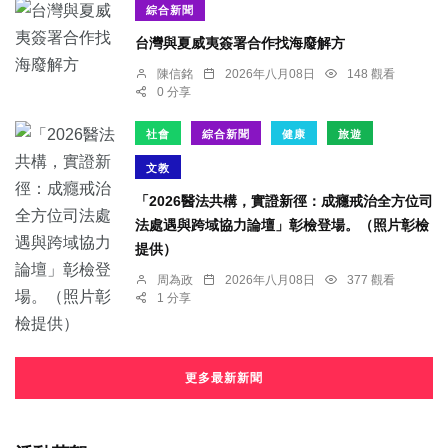
綜合新聞
台灣與夏威夷簽署合作找海廢解方
陳信銘
2026年八月08日
148 觀看
0 分享
社會
綜合新聞
健康
旅遊
文教
「2026醫法共構，實證新徑：成癮戒治全方位司
法處遇與跨域協力論壇」彰檢登場。（照片彰檢
提供）
周為政
2026年八月08日
377 觀看
1 分享
更多最新新聞