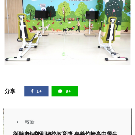
分享
1+
9+
較新
從聽奧銅牌到總統教育獎 嘉義竹崎高中學生