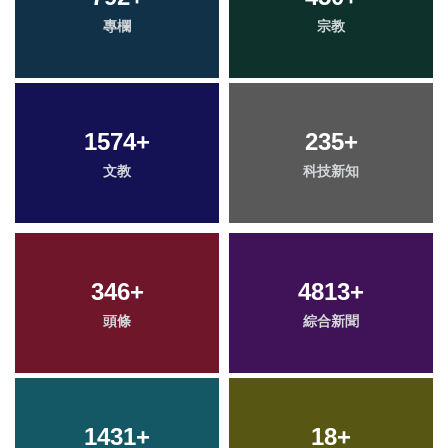
專欄
宗教
1574
+
235
+
文教
科技新知
346
+
4813
+
頭條
綜合新聞
1431
+
18
+