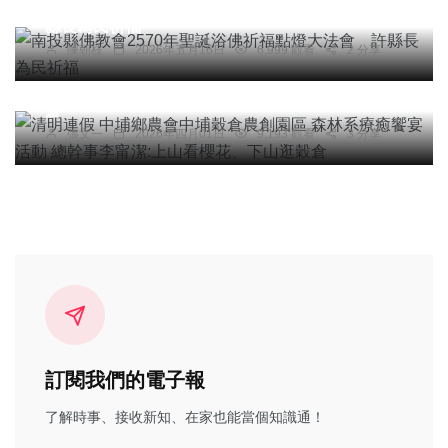
南投縣佛教會2570年聖誕浴佛祈福點燈大法會 許
縣長為民祈福
綜合新聞
旅遊
陳朝枝
2026年五月16日
6,999 觀看
2 分享
清明連假 中埔鄉農會中埔穀倉農創園區 森林系療
癒饗宴活動 總幹事李甯潔:上山看櫻花、下山逛穀
倉
張文一
2026年四月01日
9,193 觀看
3 分享
訂閱我們的電子報
了解時事、接收新知、在家也能當個知識通！