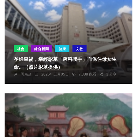
社會
綜合新聞
健康
文教
孕婦車禍，幸經彰基「跨科聯手」而保住母女生
命。（照片彰基提供）
周為政
2026年五月05日
7,888 觀看
3 分享