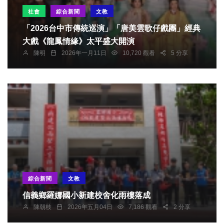
社會
綜合新聞
文教
「2026台中市傳統巡演」「唐美雲歌仔戲團」經典
大戲《龍鳳情緣》太平盛大開演
陳明
2026年一月11日
10,720 觀看
5 分享
綜合新聞
文教
信義鄉羅娜國小新建校舍化雨樓落成
陳朝枝
2026年五月04日
7,186 觀看
2 分享
宗教