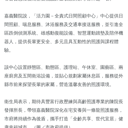
嘉義醫院說，「活力園－全責式日間照顧中心」中心提供日
間照顧、喘息服務、沐浴服務及交通車接送服務，並引進全
區跌倒偵測系統、雄感動復能設備、智慧運動踏墊及陪伴機
器人，提供長輩更安全、多元且具互動性的照護與課程體
驗。
該中心設置靜態區、動態區、護理站、午休室、園藝區、兩
座廚房及五間衛浴設備，並貼心規劃家屬休息區，服務從外
縣市前來探望長輩的家屬，營造溫馨友善的照護環境。
衛生局表示，期待具豐富行政歷練與高齡照護專業的陳院長
發揮所長，帶領嘉義醫院深化在宅安養與一條龍照護服務，
市府將持續作為後盾，攜手打造「全齡共享、世代宜居」健
康幸福城市。（圖／市政府提供）