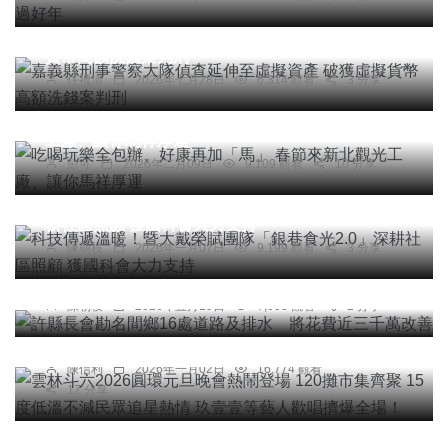
嘉義縣刑事警察大隊偵查延伸至虛擬資產 破獲虛擬
貨幣高額洗錢案判刑
任禮清
2026年七月28日
6,314 觀看
3 分享
綜合新聞
吃喝玩樂全包辦、好康再加「馬」 春節來新北觀光
工廠、讓你馬祥厚運
彭可
2026年二月09日
9,109 觀看
10 分享
文教
科技新知
科技傳遞溫暖！暨大戴榮賦團隊「銀巷食光2.0」深
耕社區照顧 獲國科會大力支持
頭條
陳朝枝
2026年一月07日
9,199 觀看
3 分享
許縣長會勘名間鄉16處道路及排水 將花費近三千
綜合新聞
旅遊
萬改善
雲林斗六2026圓環元旦晚會熱鬧登場 120攤市集齊
陳朝枝
2026年五月19日
7,003 觀看
2 分享
聚 15度低溫不減民眾追星熱情 玖壹壹等藝人歡唱
擠爆全場！
陳信利
2026年一月02日
16,774 觀看
17 分享