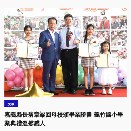
文教
嘉義縣長翁章梁回母校頒畢業證書 義竹國小畢
業典禮溫馨感人