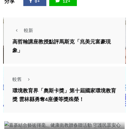
分享
0+
12+
較新
高哲翰講座教授點評馬斯克「兆美元富豪現
象」
較舊
環境教育界「奧斯卡獎」第十屆國家環境教育
獎 雲林縣勇奪4座優等獎殊榮！
綜合新聞
健康
嘉基結合藝術揮毫、健康衛教贈春聯活動 守護民眾
安心過好年
張文一
2026年二月10日
9,371 觀看
4 分享
社會
綜合新聞