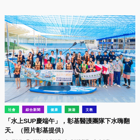
社會
綜合新聞
健康
旅遊
文教
「水上SUP慶端午」，彰基醫護團隊下水嗨翻
天。（照片彰基提供）