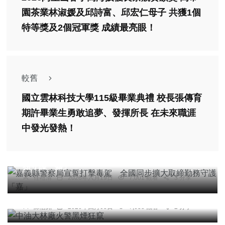
園茶業林淑媛及邱詩富、邱宏仁母子 共獲1個
特等獎及2個冠軍獎 成績最亮眼！
較舊
國立雲林科技大學115級畢業典禮 校長張傳育
期許畢業生勇敢追夢、發揮所長 在未來職涯
中發光發熱！
社會
綜合新聞
嘉義縣警察局宣誓打擊毒駕 全國同步擴大取締勤
務守護「嘉」
任禮清
2026年六月19日
7,001 觀看
3 分享
社會
中油大林廠火警黑煙狂竄
陳信銘
2026年四月03日
7,638 觀看
2 分享
專欄
高哲翰講座教授點評黃仁勳韓國行「AI產業鏈垂直