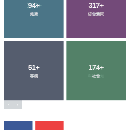
102
94
+
+
317
22
+
+
健康
文教
綜合新聞
頭條
51
32
+
+
174
15
+
+
專欄
農業
科技新知
社會