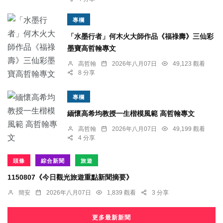
專欄
「水墨行者」何木火大師作品《福祿壽》三仙彩
墨寶高哲翰專文
高哲翰
2026年八月07日
49,123 觀看
8 分享
專欄
緬懷高希均教授一生楷模風範 高哲翰專文
高哲翰
2026年八月07日
49,199 觀看
4 分享
頭條
綜合新聞
旅遊
1150807《今日觀光旅遊重點新聞摘要》
簡安
2026年八月07日
1,839 觀看
3 分享
更多最新新聞