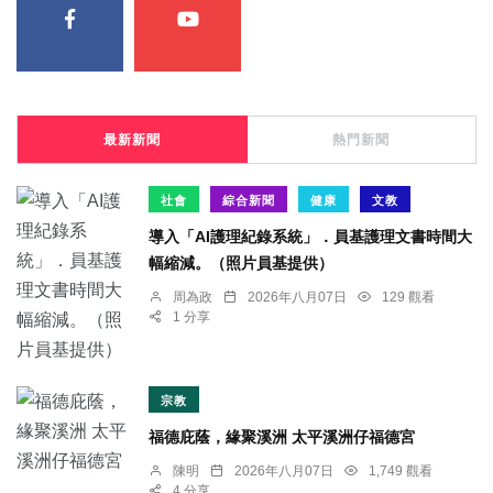
最新新聞
熱門新聞
社會
綜合新聞
健康
文教
導入「AI護理紀錄系統」．員基護理文書時間大
幅縮減。（照片員基提供）
周為政
2026年八月07日
129 觀看
1 分享
宗教
福德庇蔭，緣聚溪洲 太平溪洲仔福德宮
陳明
2026年八月07日
1,749 觀看
4 分享