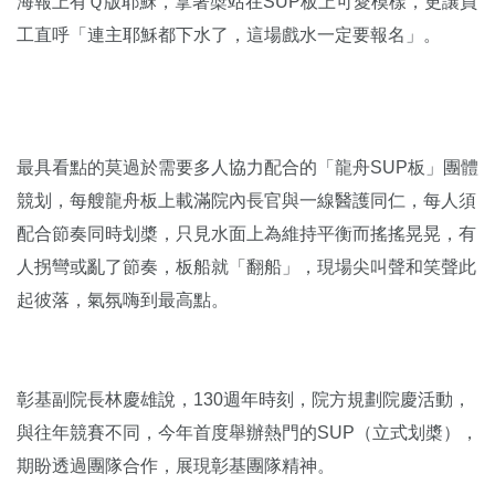
海報上有Ｑ版耶穌，拿著槳站在SUP板上可愛模樣，更讓員
工直呼「連主耶穌都下水了，這場戲水一定要報名」。
最具看點的莫過於需要多人協力配合的「龍舟SUP板」團體
競划，每艘龍舟板上載滿院內長官與一線醫護同仁，每人須
配合節奏同時划槳，只見水面上為維持平衡而搖搖晃晃，有
人拐彎或亂了節奏，板船就「翻船」，現場尖叫聲和笑聲此
起彼落，氣氛嗨到最高點。
彰基副院長林慶雄說，130週年時刻，院方規劃院慶活動，
與往年競賽不同，今年首度舉辦熱門的SUP（立式划槳），
期盼透過團隊合作，展現彰基團隊精神。