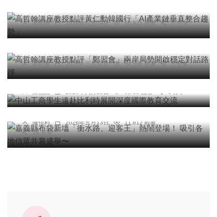
整合趨勢」
高哲翰
2026年六月09日
50,825 觀看
5 分享
專欄
高哲翰講座教授點評「鄭習會」兩岸局勢開啟穩定
對話路徑
高哲翰
2026年三月30日
54,596 觀看
5 分享
綜合新聞
中山工商學生遠赴比利時展開深度國際教育交流
宗教
陳信銘
2026年六月15日
6,759 觀看
3 分享
嘉義縣布袋新塭「衝水路、迎客王」熱鬧登場！ 吸
引各地信眾共襄盛舉〜
陳信利
2026年五月13日
11,812 觀看
14 分享