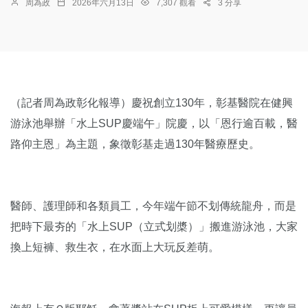
周為政
2026年六月13日
7,307 觀看
3 分享
（記者周為政彰化報導）慶祝創立130年，彰基醫院在健興
游泳池舉辦「水上SUP慶端午」院慶，以「恩行逾百載，醫
路仰主恩」為主題，象徵彰基走過130年醫療歷史。
醫師、護理師和各類員工，今年端午節不划傳統龍舟，而是
把時下最夯的「水上SUP（立式划槳）」搬進游泳池，大家
換上短褲、救生衣，在水面上大玩反差萌。