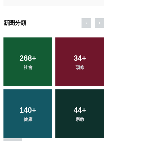
新聞分類
268
79
+
+
109
34
+
+
1
+
社會
專欄
頭條
旅遊
大陸
140
155
+
+
44
23
+
+
49
+
健康
文教
科技新知
宗教
農業