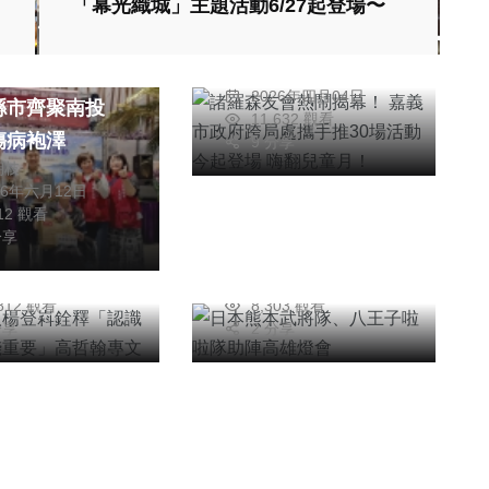
「幕光織城」主題活動6/27起登場〜
幕！ 嘉義市政府跨
局處攜手推30場活
相伴不孤單 中
陳信利
動今起登場 嗨翻兒
2026年四月04日
縣市齊聚南投
童月！
11,632 觀看
綜合新聞
傷病袍澤
9 分享
達人楊登嵙銓釋
日本熊本武將隊、八
朝枝
26年六月12日
識人比認識錢重
王子啦啦隊助陣高雄
212 觀看
高哲翰專文
燈會
分享
哲翰
陳信銘
26年七月25日
2026年二月09日
,812 觀看
8,303 觀看
分享
2 分享