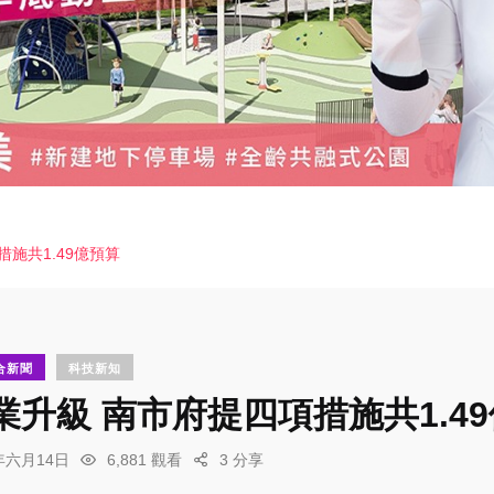
施共1.49億預算
合新聞
科技新知
業升級 南市府提四項措施共1.4
6年六月14日
6,881 觀看
3 分享