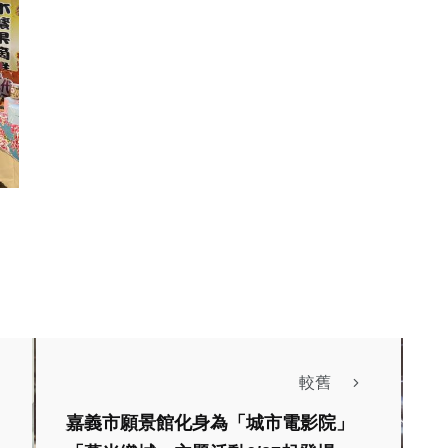
較舊
綜合新聞
嘉義市願景館化身為「城市電影院」
諸羅森友會熱鬧揭