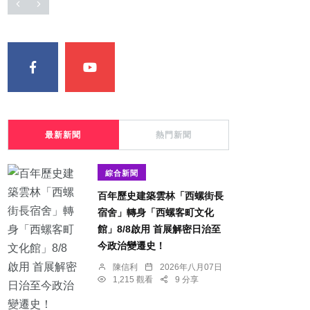
最新新聞
熱門新聞
綜合新聞
百年歷史建築雲林「西螺街長
宿舍」轉身「西螺客町文化
館」8/8啟用 首展解密日治至
今政治變遷史！
陳信利
2026年八月07日
1,215 觀看
9 分享