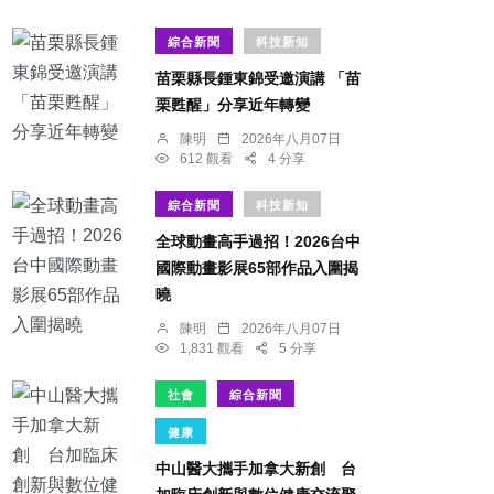
綜合新聞
科技新知
苗栗縣長鍾東錦受邀演講 「苗
栗甦醒」分享近年轉變
陳明
2026年八月07日
612 觀看
4 分享
綜合新聞
科技新知
全球動畫高手過招！2026台中
國際動畫影展65部作品入圍揭
曉
陳明
2026年八月07日
1,831 觀看
5 分享
社會
綜合新聞
健康
中山醫大攜手加拿大新創 台