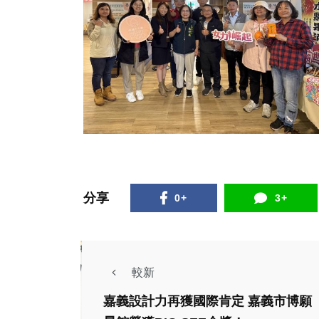
分享
0+
3+
較新
嘉義設計力再獲國際肯定 嘉義市博願