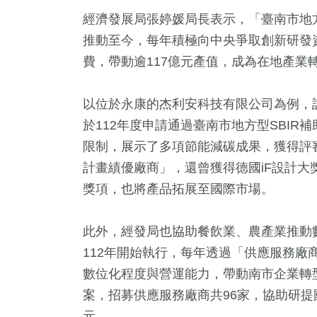
經濟發展局張婷媛局長表示，「臺南市地方產
推動至今，每年積極向中央爭取創新研發資源
費，帶動逾117億元產值，成為在地產業
以位於永康的杰利安科技有限公司為例，
於112年度申請通過臺南市地方型SBI
78
+
109
+
1
+
限制，展示了多項節能減碳成果，獲得評審
專欄
旅遊
大陸
計畫績優廠商」，還曾獲得德國iF設計大獎、AR
獎項，也將產品拓展至國際市場。
此外，經發局也協助餐飲業、農產業推動
155
+
23
+
49
+
112年開始執行，每年透過「供應服務廠
文教
科技新知
農業
數位化程度與營運能力，帶動南市企業轉型
案，招募供應服務廠商共96家，協助研提國
元。