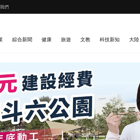
我們
業
綜合新聞
健康
旅遊
文教
科技新知
大陸