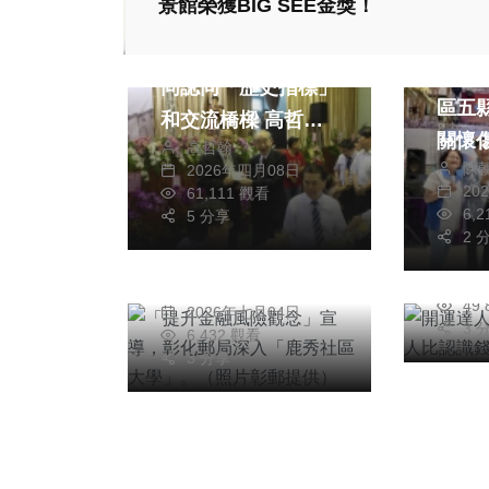
景館榮獲BIG SEE金獎！
專欄
社會
孫中山思想：兩岸共
役路
同認同「歷史指標」
區五
和交流橋樑 高哲翰
社會
綜合新聞
專欄
關懷
高哲翰
講座教授點評
健康
文教
開運
陳
2026年四月08日
20
61,111 觀看
「提升金融風險觀
「認
6,
5 分享
念」宣導，彰化郵局
要」
2 
深入「鹿秀社區大
高
20
周為政
學」。（照片彰郵提
49
2026年七月04日
供）
3 
6,432 觀看
3 分享