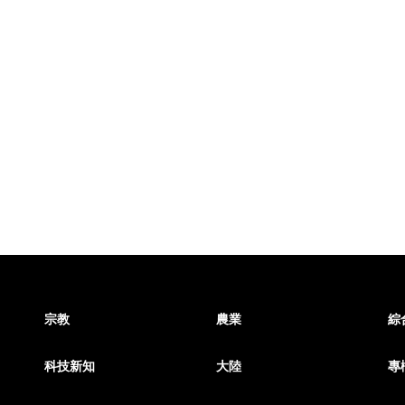
宗教
農業
綜
科技新知
大陸
專