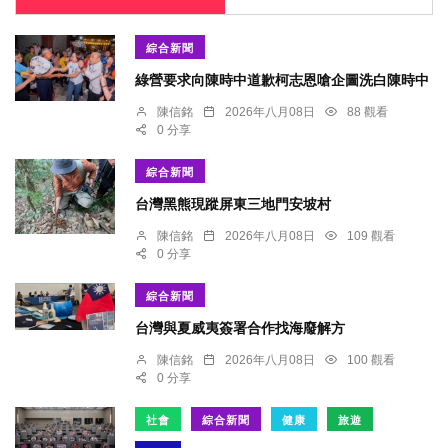
綜合新聞
綠營要求向陳時中道歉柯志恩嗆企圖洗白陳時中
陳信銘
2026年八月08日
88 觀看
0 分享
綜合新聞
台灣黑熊現蹤屏東三地門安坡村
陳信銘
2026年八月08日
109 觀看
0 分享
綜合新聞
台灣與夏威夷簽署合作找海廢解方
陳信銘
2026年八月08日
100 觀看
0 分享
社會
綜合新聞
健康
旅遊