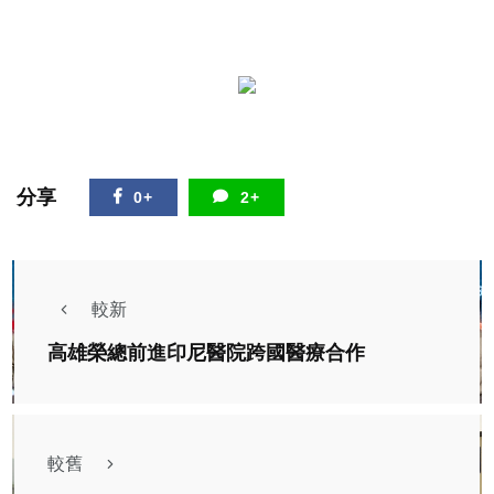
分享
0+
2+
較新
高雄榮總前進印尼醫院跨國醫療合作
較舊