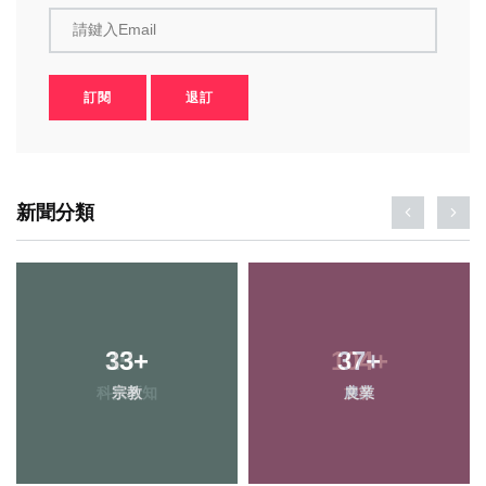
請鍵入Email
訂閱
退訂
新聞分類
33
15
+
+
104
37
+
+
科技新知
宗教
農業
文教