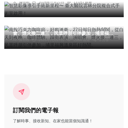
陳信利
2026年一月21日
13,051 觀看
12 分享
旅遊
南投巧克力咖啡節，好戲連臺，27日假日熱熱鬧
鬧，從白天到夜晚，咖啡體驗、踩街表演、演唱
會、煙火接二連三，民眾呼朋引伴參加，埔里福興
陳朝枝
2026年六月27日
5,868 觀看
3 分享
溫泉區好熱鬧。
訂閱我們的電子報
了解時事、接收新知、在家也能當個知識通！