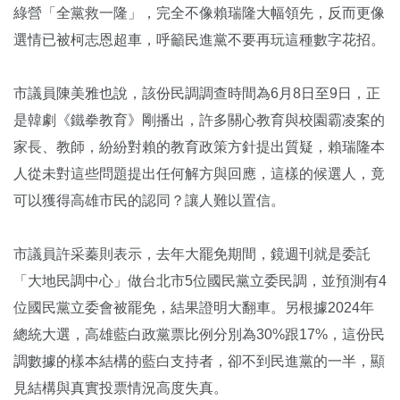
綠營「全黨救一隆」，完全不像賴瑞隆大幅領先，反而更像
選情已被柯志恩超車，呼籲民進黨不要再玩這種數字花招。
市議員陳美雅也說，該份民調調查時間為6月8日至9日，正
是韓劇《鐵拳教育》剛播出，許多關心教育與校園霸凌案的
家長、教師，紛紛對賴的教育政策方針提出質疑，賴瑞隆本
人從未對這些問題提出任何解方與回應，這樣的候選人，竟
可以獲得高雄市民的認同？讓人難以置信。
市議員許采蓁則表示，去年大罷免期間，鏡週刊就是委託
「大地民調中心」做台北市5位國民黨立委民調，並預測有4
位國民黨立委會被罷免，結果證明大翻車。另根據2024年
總統大選，高雄藍白政黨票比例分別為30%跟17%，這份民
調數據的樣本結構的藍白支持者，卻不到民進黨的一半，顯
見結構與真實投票情況高度失真。