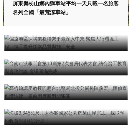
屏東縣枋山鄉內獅車站平均一天只載一名旅客
名列全國「最荒涼車站」
綜合新聞
偏遠地區採購業務聯繫平臺深入中寮 聚焦人行環境
工程 攜手提升採購品質與施工安全
陳朝枝
2026年七月27日
5,873 觀看
2 分享
社會
綜合新聞
文教
台南市派報工會第13屆第2次會員代表大會 結合勞
工教育與會務討論 會議圓滿完成
蔡俊賢
2026年二月10日
8,563 觀看
5 分享
專欄
高哲翰講座教授回應台北警局北投分局長陳義宏
「懂偵查也懂法律」超前因應新型態犯罪
高哲翰
2026年一月22日
35,156 觀看
8 分享
綜合新聞
海拔3,345公尺｜太魯閣國家公園奇萊山屋完工，
採取預約收費制8月試營運！
健康
張柏東
2026年七月12日
6,372 觀看
2 分享
智慧影像導引手術新里程〜 臺大醫院雲林分院複合
式手術室啟用！