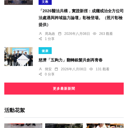
文教
「2026醫法共構，實證新徑：成癮戒治全方位司
法處遇與跨域協力論壇」彰檢登場。（照片彰檢
提供）
周為政
2026年八月08日
263 觀看
1 分享
健康
慈濟「五夠力」翻轉銀髮共創再青春
簡安
2026年八月08日
131 觀看
0 分享
更多最新新聞
活動花絮