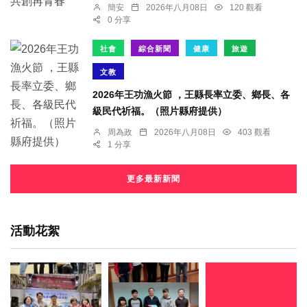
簡安
2026年八月08日
120 觀看
0 分享
社會
綜合新聞
健康
旅遊
文教
2026年王功漁火節 ，王縣長率立委、鄉長、各
級民代祈福。（照片縣府提供）
周為政
2026年八月08日
403 觀看
1 分享
更多最新新聞
活動花絮