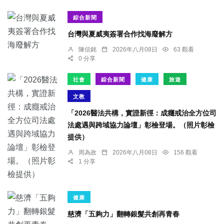
綜合新聞
台灣與夏威夷簽署合作找海廢解方
陳信銘
2026年八月08日
63 觀看
0 分享
社會
綜合新聞
健康
旅遊
文教
「2026醫法共構，實證新徑：成癮戒治全方位司
法處遇與跨域協力論壇」彰檢登場。（照片彰檢
提供）
周為政
2026年八月08日
156 觀看
1 分享
健康
慈濟「五夠力」翻轉銀髮共創再青春