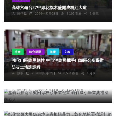
高雄六龜台27甲線花旗木盛開成粉紅大道
陳信銘
2026年四月08日
8,197 觀看
3 分享
社會
綜合新聞
健康
文教
強化山區防災韌性 中市消防局攜手山城區公所舉辦
防災士培訓課程
文教
陳明
2026年四月02日
8,584 觀看
4 分享
嘉義縣長翁章梁回母校頒畢業證書 義竹國小畢業典
禮溫馨感人
陳信利
2026年六月13日
11,061 觀看
12 分享
社會
綜合新聞
文教
彰化驚爆大甲媽遶境進香搶轎暴力，彰化地檢署強
調杜絕暴力決心。（檔案照）