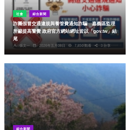
社會
綜合新聞
詐團假冒交通違規與養管費通知詐騙 嘉義區監理
所籲提高警覺 政府官方網站網址皆以「gov.tw」結
尾
張文一
2026年五月08日
7,850 觀看
3 分享
綜合新聞