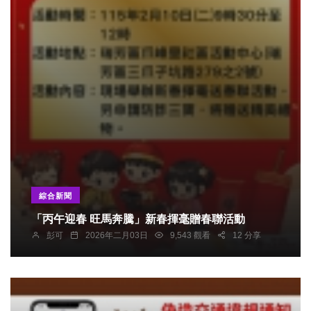
綜合新聞
「丙午迎春 旺馬奔騰」新春揮毫贈春聯活動
彭可
2026年二月03日
9,543 觀看
12 分享