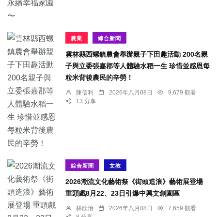
農業
綜合新聞
雲林縣西螺鎮農會舉辦親子下田趣活動 200名親
子與立委張嘉郡等人體驗水稻一生 珍惜並感恩每
粒米背後農民的辛勞！
陳信利
2026年八月08日
9,679 觀看
13 分享
綜合新聞
文教
2026潮流文化藝術祭《街頭造浪》藝術展登場
重頭戲8月22、23日引爆中興文創園區
林欣怡
2026年八月08日
7,659 觀看