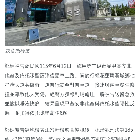
花蓮地檢署
鄭姓被告於民國115年6月12日，施用第二級毒品甲基安非
他命及依托咪酯菸彈後駕車上路。嗣於行經花蓮縣新城鄉七
星灣大道某處時，逆向行駛至對向車道，接連與兩車發生擦
撞並導致他人受傷。經警方獲報到場處理，將被告送醫急救
並施以唾液快篩，結果呈現甲基安非他命與依托咪酯陽性反
應，並扣得依托咪酯菸彈6顆。
鄭姓被告經地檢署江昂軒檢察官複訊後，認涉犯刑法第185
條之3第1項第3款、第4款之施用毒品致不能安全駕駛罪嫌