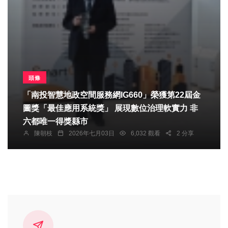
頭條
「南投智慧地政空間服務網IG660」榮獲第22屆金
圖獎「最佳應用系統獎」 展現數位治理軟實力 非
六都唯一得獎縣市
陳朝枝
2026年七月03日
6,032 觀看
2 分享