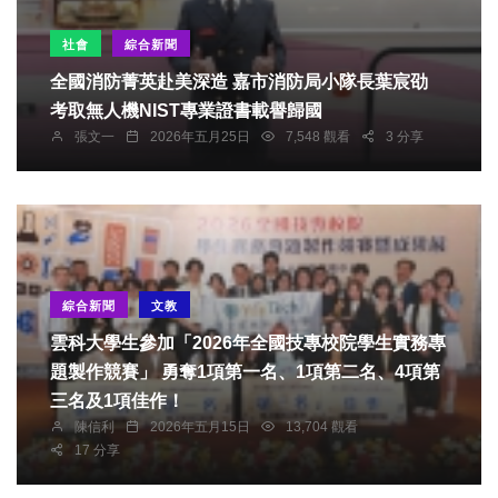
社會
綜合新聞
全國消防菁英赴美深造 嘉市消防局小隊長葉宸劭
考取無人機NIST專業證書載譽歸國
張文一
2026年五月25日
7,548 觀看
3 分享
綜合新聞
文教
雲科大學生參加「2026年全國技專校院學生實務專
題製作競賽」 勇奪1項第一名、1項第二名、4項第
三名及1項佳作！
陳信利
2026年五月15日
13,704 觀看
17 分享