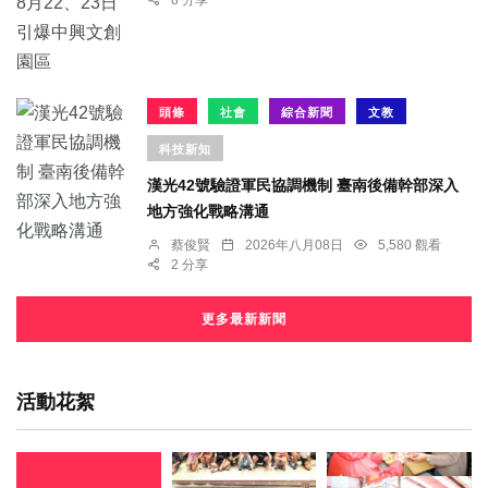
8 分享
頭條
社會
綜合新聞
文教
科技新知
漢光42號驗證軍民協調機制 臺南後備幹部深入
地方強化戰略溝通
蔡俊賢
2026年八月08日
5,580 觀看
2 分享
更多最新新聞
活動花絮