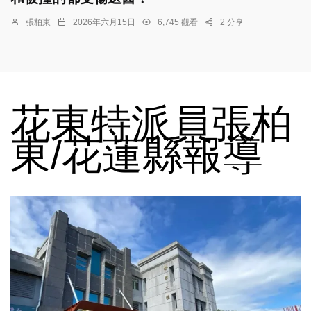
張柏東
2026年六月15日
6,745 觀看
2 分享
花東特派員張柏
東/花蓮縣報導