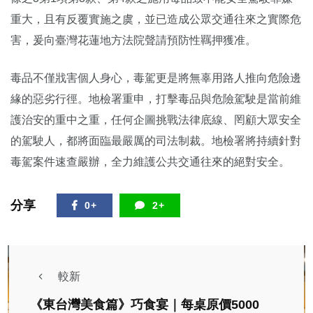
重大，且有反覆實施之虞，並已造成公眾交通往來之實際危
害，爰向臺灣花蓮地方法院聲請預防性羈押獲准。
毒品不僅戕害個人身心，毒駕更是將無辜用路人推向危險邊
緣的惡劣行徑。地檢署重申，打擊毒品與危險駕駛是當前維
護治安的重中之重，任何企圖挑戰法律底線、罔顧大眾安全
的駕駛人，都將面臨最嚴厲的司法制裁。地檢署將持續針對
毒駕案件速查嚴辦，全力維護公共交通往來的絕對安全。
分享
0+
2+
較新
《東台灣美食篇》巧食宴｜每桌原價5000