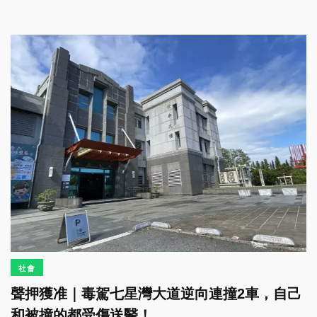
社會
聲押獲准｜毒駕七星灣大道逆向連撞2車，自己
和被撞的都受傷送醫！