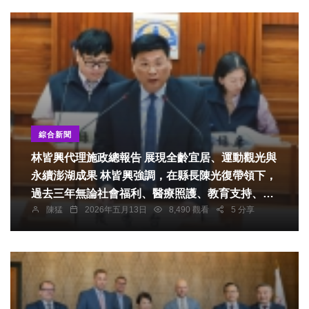
綜合新聞
林皆興代理施政總報告 展現全齡宜居、運動觀光與
永續澎湖成果 林皆興強調，在縣長陳光復帶領下，
過去三年無論社會福利、醫療照護、教育支持、文
陳猛
2026年五月13日
8,490 觀看
5 分享
化觀光、產業發展、交通建設或公共服務品質等面
向，皆已逐步展現具體成果，並獲得鄉親肯定。未
來縣府也將持續深化醫療、育兒、交通、產業及永
續治理等政策，穩健推動縣政發展，打造更具韌性
與幸福感的生活環境，邁向「澎湖好政、幸福達
陣」願景。