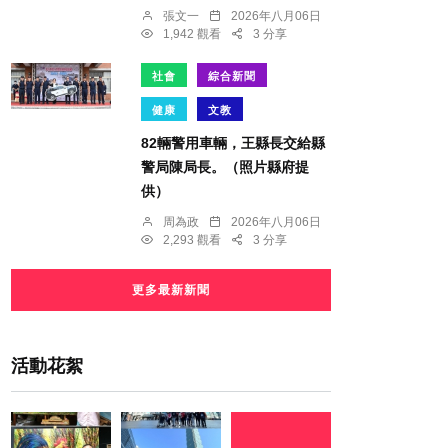
張文一
2026年八月06日
1,942 觀看
3 分享
社會
綜合新聞
健康
文教
82輛警用車輛，王縣長交給縣
警局陳局長。（照片縣府提
供）
周為政
2026年八月06日
2,293 觀看
3 分享
更多最新新聞
活動花絮