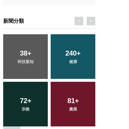
新聞分類
38
3
+
+
240
56
+
+
451
+
科技新知
大陸
健康
頭條
社會
254
72
+
+
777
81
+
+
128
+
宗教
文教
綜合新聞
農業
專欄