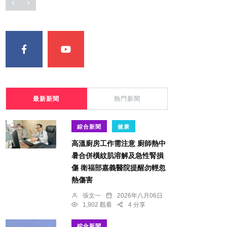
最新新聞
熱門新聞
綜合新聞
健康
高溫廚房工作需注意 廚師熱中
暑合併橫紋肌溶解及急性腎損
傷 衛福部嘉義醫院提醒勿輕忽
熱傷害
張文一
2026年八月06日
1,902 觀看
4 分享
綜合新聞