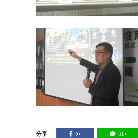
分享
0+
11+