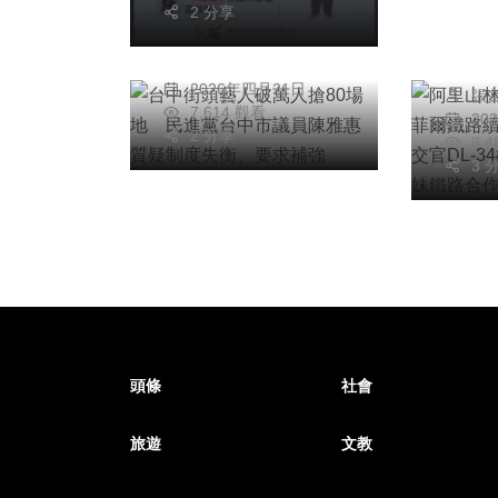
阿里
搶80場地 民進黨
2 分享
爾普
台中市議員陳雅惠質
張世昌
出借契約 
疑制度失衡、要求補
2026年四月21日
張
官DL-
強
7,614 觀看
20
臺英
2 分享
8,
章
3 
頭條
社會
旅遊
文教