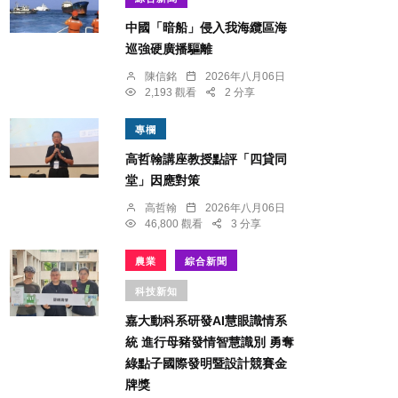
中國「暗船」侵入我海纜區海
巡強硬廣播驅離
陳信銘
2026年八月06日
2,193 觀看
2 分享
專欄
高哲翰講座教授點評「四貸同
堂」因應對策
高哲翰
2026年八月06日
46,800 觀看
3 分享
農業
綜合新聞
科技新知
嘉大動科系研發AI慧眼識情系
統 進行母豬發情智慧識別 勇奪
綠點子國際發明暨設計競賽金
牌獎