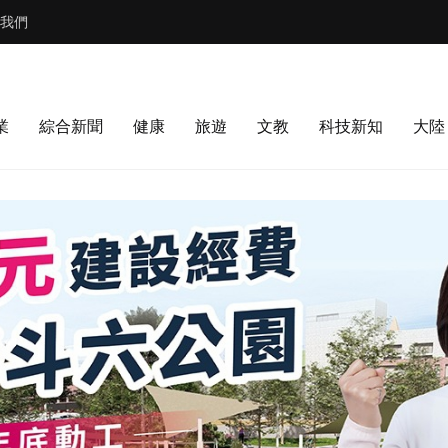
我們
業
綜合新聞
健康
旅遊
文教
科技新知
大陸