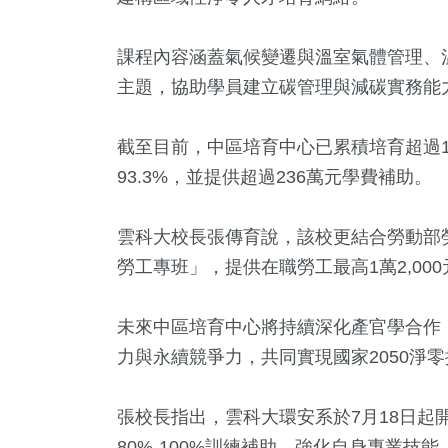
課程內容涵蓋氣候變遷與溫室氣體管理、
主題，協助學員建立碳管理與減碳實務能
截至目前，中區培育中心已累積培育超過1
93.3%，並提供超過236萬元學費補助。
2
+
55
+
440
+
大陸
頭條
社會
雲科大校長張傳育說，該校更結合勞動部
勞工專班」，提供在職勞工最高1萬2,0
未來中區培育中心將持續深化產官學合作
254
+
777
+
128
+
力與永續競爭力，共同實現國家2050淨
文教
綜合新聞
專欄
張校長指出，雲科大環安系於7月18日起
80%-100%訓練補助，強化自身專業