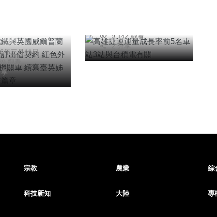
山林鐵與英國威
積電有關
蘭菲爾鐵路續訂
陳信銘
2026年一月09日
紅色外交
9,142 觀看
文一
34機關車 續寫
2 分享
26年三月11日
姊妹鐵路合作篇
489 觀看
分享
宗教
農業
綜
科技新知
大陸
專