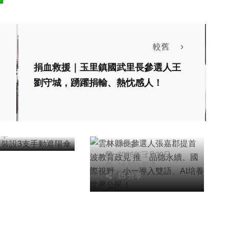
較舊
聞
捐血救援｜玉里鎮國武里長參選人王
街頭裝設3支手
劉守城，踴躍捐輸、熱忱感人！
綜合新聞
陽傘
雲林縣長參選人張嘉
信銘
26年六月28日
郡提首波教育政見
333 觀看
推「品德永續、國際
分享
陳信利
視野」小一導入雙
2026年三月30日
語、AI培養世界公
14,523 觀看
民！
15 分享
綜合新聞
高雄捷運運量成長率
聞
前5名車站3站與台