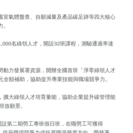
溫室氣體盤查、自願減量及產品碳足跡等四大核心
力。
,000名綠領人才，開設32班課程，測驗通過率達
180
+
旅遊
勞動力發展署資源，開辦全國首班「淨零綠領人才
00元全額補助，協助提升專業技能與職場競爭力。
，擴大綠領人才培育量能，協助企業提升碳管理能
零排放願景。
開設第二期勞工專班假日班，在職勞工可獲得
技能，提升職場競爭力或拓展職涯發展方向，勞發署