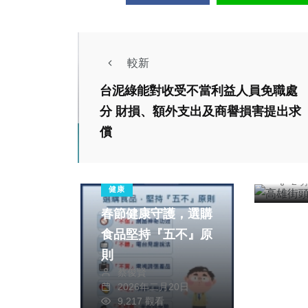
較新
綜合新
台泥綠能對收受不當利益人員免職處
高雄
分 財損、額外支出及商譽損害提出求
動遮
償
陳
20
6,
社會
綜合新聞
2 
健康
春節健康守護，選購
食品堅持『五不』原
則
社會
綜合新聞
蔡俊賢
綜合新
2026年二月20日
台中街頭藝人破萬人
9,217 觀看