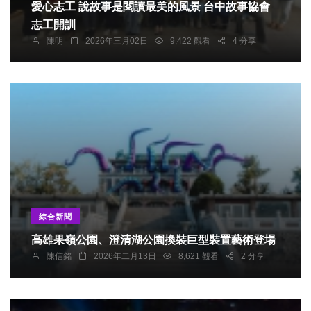
愛心志工 說故事是閱讀最美的風景 台中故事協會
志工開訓
陳明
2026年三月02日
9,422 觀看
4 分享
綜合新聞
高雄果嶺公園、澄清湖公園換裝巨型裝置藝術登場
陳信銘
2026年二月13日
8,621 觀看
2 分享