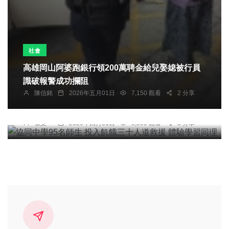
社會
高雄岡山阿婆跑銀行領200萬聘金給兒娶媳被行員
識破報警成功攔阻
綜合新聞
文教
陳信銘
2026年五月01日
7,150 觀看
2 分享
協同中學95名師生 投入飢餓三十人道救援 體驗學
習同理
張文一
2026年四月01日
8,590 觀看
3 分享