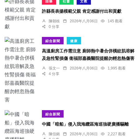
頭條
社會
文教
許縣長表揚模範父親 肯定感謝付出和貢獻
陳朝枝
2026年八月06日
145 觀看
0 分享
綜合新聞
健康
高溫廚房工作需注意 廚師熱中暑合併橫紋肌溶解
及急性腎損傷 衛福部嘉義醫院提醒勿輕忽熱傷害
張文一
2026年八月06日
1,995 觀看
4 分享
綜合新聞
中國「暗船」侵入我海纜區海巡強硬廣播驅離
陳信銘
2026年八月06日
2,227 觀看