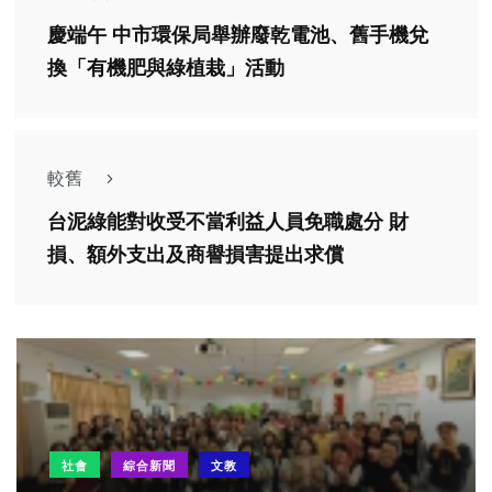
慶端午 中市環保局舉辦廢乾電池、舊手機兌
換「有機肥與綠植栽」活動
較舊
台泥綠能對收受不當利益人員免職處分 財
損、額外支出及商譽損害提出求償
社會
綜合新聞
文教