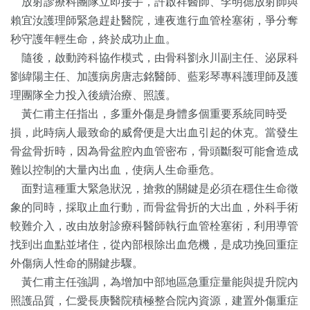
放射診療科團隊立即接手，許啟祥醫師、李明德放射師與
賴宜汝護理師緊急趕赴醫院，連夜進行血管栓塞術，爭分奪
秒守護年輕生命，終於成功止血。
隨後，啟動跨科協作模式，由骨科劉永川副主任、泌尿科
劉緯陽主任、加護病房唐志銘醫師、藍彩琴專科護理師及護
理團隊全力投入後續治療、照護。
黃仁甫主任指出，多重外傷是身體多個重要系統同時受
損，此時病人最致命的威脅便是大出血引起的休克。當發生
骨盆骨折時，因為骨盆腔內血管密布，骨頭斷裂可能會造成
難以控制的大量內出血，使病人生命垂危。
面對這種重大緊急狀況，搶救的關鍵是必須在穩住生命徵
象的同時，採取止血行動，而骨盆骨折的大出血，外科手術
較難介入，改由放射診療科醫師執行血管栓塞術，利用導管
找到出血點並堵住，從內部根除出血危機，是成功挽回重症
外傷病人性命的關鍵步驟。
黃仁甫主任強調，為增加中部地區急重症量能與提升院內
照護品質，仁愛長庚醫院積極整合院內資源，建置外傷重症