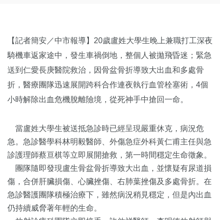
【記者簡安／中市報導】20歲盧姓大學生晚上兼職打工深夜
騎機車返家途中，發生車禍倒地，整個人被拋飛昏迷；緊急
送到仁愛長庚醫院救治，因骨盆骨折導致大出血和多處骨
折，醫療團隊迅速展開跨科合作連夜執行血管栓塞術，4個
小時解除出血危機脫離險境，從死神手中搶回一命。
當盧姓大學生被送抵急診時已經呈現嚴重休克，病況危
急。急診醫學科林明毅醫師、外傷急症外科黃仁甫主任與急
診護理師蔡亘棋等立即展開搶救，第一時間穩定生命徵象。
團隊隨即發現盧生骨盆骨折導致大出血，並懷疑有尿道損
傷，合併肝臟損傷、心臟挫傷、右肺葉挫傷及多處骨折。在
急診醫護團隊積極治療下，雖然病況稍見穩定，但是內出血
仍持續威脅著年輕的生命。