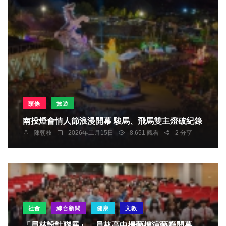
頭條
旅遊
南投燈會情人節浪漫開幕 駿馬、飛馬雙主燈破紀錄
陳朝枝
2026年二月15日
8,651 觀看
2 分享
社會
綜合新聞
健康
文教
「員林設計聯展」，員林高中揚藝樓演藝廳開幕。