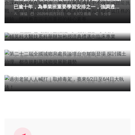
已逾十年，為畢業班重要學習安排之一，強調透過
陳猛
2026年四月16日
8,972 觀看
5 分享
實作歷程培養學生體能、紀律與自我管理能力。他
綜合新聞
指出，活動從規劃到執行，結合課程理念與在地資
輔英科大醫技系科舉辦加袍授證典禮邁向臨床專業
源，學生在參與過程中不僅完成體能挑戰，也在同
陳信銘
2026年五月28日
6,857 觀看
3 分享
社會
儕與師長陪伴下累積面對困難與持續完成任務的經
第二十二屆全國城鄉局處長論壇台中耀眼登場 探討
驗，體現教育現場所重視的核心素養。
國土治理、都市規劃及城鄉發展新趨勢
陳明
2026年七月25日
6,764 觀看
4 分享
社會
過街老鼠人人喊打｜取締毒駕，臺東6/2日至6/4日
大執法！
張柏東
2026年六月01日
6,629 觀看
2 分享