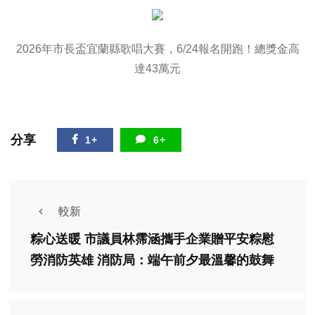
2026年市長盃宜蘭縣歌唱大賽，6/24報名開跑！總獎金高
達43萬元
分享
1+
6+
較新
粽心送暖 市議員林霈涵攜手企業贈平安粽慰
勞消防英雄 消防局：端午前夕最溫馨的鼓舞