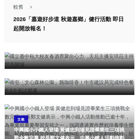
較舊
2026「嘉遊好步道 秋遊嘉鄉」健行活動 即日
起開放報名！
綜合新聞
國立臺中科大校友春酒齊聚向心力 天后主播安琪
社會
農業
綜合新聞
健康
旅遊
菈主持閃亮開場
彭可
2026年三月14日
9,701 觀看
9 分享
文教
南屯「文心森林公園」飄咖啡香！中市建設局完成
特色餐飲9月底試營運
陳明
2026年七月15日
6,992 觀看
4 分享
文教
中興國小小鐵人登場 黃健忠到場見證畢業生三項挑
戰全數完賽 校長鄭文健表示，中興小鐵人活動推動