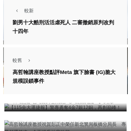
較新
劉男十大酷刑活活虐死人 二審撤銷原判改判
十四年
較舊
高哲翰講座教授點評Meta 旗下臉書 (IG)脆大
專欄
規模誤鎖事件
【115全大運捷報】警專勇奪4金7銀12銅，再創巔
峰！
高哲翰
2026年五月13日
51,833 觀看
5 分享
專欄
高哲翰講座教授祝賀彭正中榮任新北警局板橋分局
長 專業領導並進、全面提升治安效能
綜合新聞
旅遊
高哲翰
2026年一月20日
24,499 觀看
8 分享
嘉義市舊監宿舍群「木日小市」皮友齊聚 漫遊木都