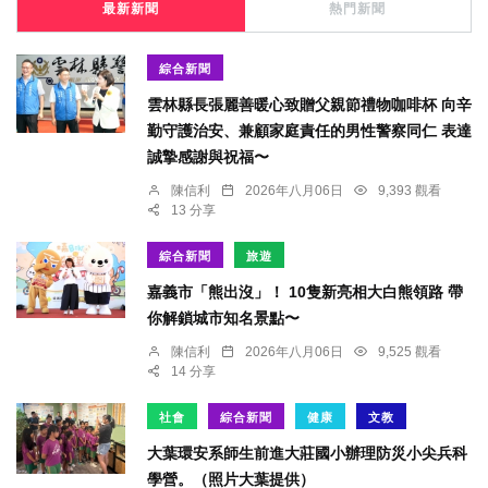
最新新聞
熱門新聞
綜合新聞
雲林縣長張麗善暖心致贈父親節禮物咖啡杯 向辛
勤守護治安、兼顧家庭責任的男性警察同仁 表達
誠摯感謝與祝福〜
陳信利
2026年八月06日
9,393 觀看
13 分享
綜合新聞
旅遊
嘉義市「熊出沒」！ 10隻新亮相大白熊領路 帶
你解鎖城市知名景點〜
陳信利
2026年八月06日
9,525 觀看
14 分享
社會
綜合新聞
健康
文教
大葉環安系師生前進大莊國小辦理防災小尖兵科
學營。（照片大葉提供）