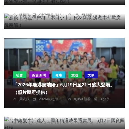
歡度母親節！
陳信利
2026年五月11日
10,138 觀看
13 分享
社會
綜合新聞
健康
旅遊
文教
「2026年鹿港慶端陽」6月19日至21日盛大登場。
（照片縣府提供）
周為政
2026年六月02日
8,050 觀看
3 分享
社會
綜合新聞
健康
文教
台中銀髮生活達人十周年精選成果選書展 6月2日
國資圖登場
陳明
2026年六月03日
7,669 觀看
4 分享