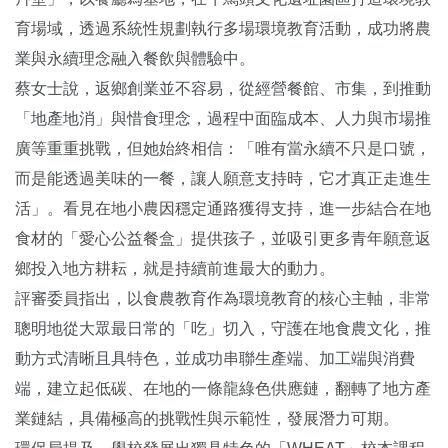
育場域，透過系統性規劃執行多場環境教育活動，成功將農
業與永續理念融入餐飲與體驗中。
蔡女士說，返鄉創業並不容易，從經營餐館、市集，到推動
「地產地消」與惜食理念，過程中面臨成本、人力與市場推
廣等重重挑戰，但她始終相信：「唯有當永續不只是口號，
而是能透過美味的一餐，讓人願意支持時，它才真正走進生
活」。看見在地小農因穩定通路獲得支持，進一步結合在地
食材的「愛心公益餐盒」提供孩子，並吸引更多青年願意返
鄉投入地方耕耘，就是持續前進最大的動力。
評審委員指出，以食農教育作為環境教育的核心主軸，非常
聰明地從大眾最日常的「吃」切入，守護在地食農文化，推
動方式清晰且具特色，並成功串聯生產端、加工端與消費
端，建立起低碳、在地的一條龍綠色供應鏈，翻轉了地方產
業鏈結，具備極高的挑戰性與示範性，發展潛力可期。