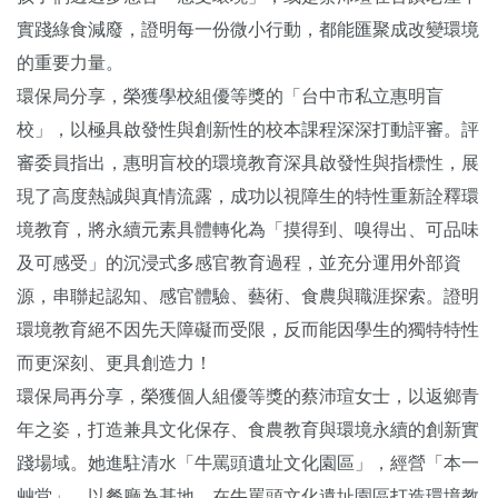
實踐綠食減廢，證明每一份微小行動，都能匯聚成改變環境
的重要力量。
環保局分享，榮獲學校組優等獎的「台中市私立惠明盲
校」，以極具啟發性與創新性的校本課程深深打動評審。評
審委員指出，惠明盲校的環境教育深具啟發性與指標性，展
現了高度熱誠與真情流露，成功以視障生的特性重新詮釋環
境教育，將永續元素具體轉化為「摸得到、嗅得出、可品味
及可感受」的沉浸式多感官教育過程，並充分運用外部資
源，串聯起認知、感官體驗、藝術、食農與職涯探索。證明
環境教育絕不因先天障礙而受限，反而能因學生的獨特特性
而更深刻、更具創造力！
環保局再分享，榮獲個人組優等獎的蔡沛瑄女士，以返鄉青
年之姿，打造兼具文化保存、食農教育與環境永續的創新實
踐場域。她進駐清水「牛罵頭遺址文化園區」，經營「本一
艸堂」，以餐廳為基地，在牛罵頭文化遺址園區打造環境教