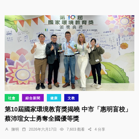
社會
綜合新聞
健康
文教
第10屆國家環境教育獎揭曉 中市「惠明盲校」
蔡沛瑄女士勇奪全國優等獎
陳明
2026年六月17日
7,603 觀看
4 分享