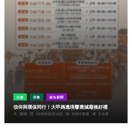
社會
宗教
綜合新聞
信仰與環保同行！大甲媽遶境響應減廢換好禮
陳明
2026年四月14日
8,859 觀看
5 分享