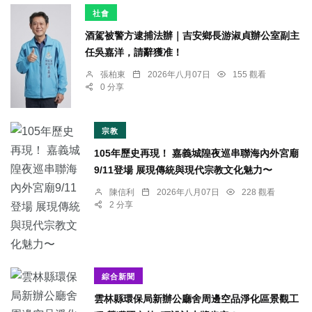
社會
酒駕被警方逮捕法辦｜吉安鄉長游淑貞辦公室副主
任吳嘉洋，請辭獲准！
張柏東
2026年八月07日
155 觀看
0 分享
宗教
105年歷史再現！ 嘉義城隍夜巡串聯海內外宮廟
9/11登場 展現傳統與現代宗教文化魅力〜
陳信利
2026年八月07日
228 觀看
2 分享
綜合新聞
雲林縣環保局新辦公廳舍周邊空品淨化區景觀工