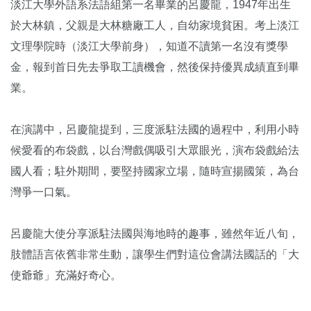
淡江大學外語系法語組第一名畢業的呂慶龍，1947年出生
於大林鎮，父親是大林糖廠工人，自幼家境貧困。考上淡江
文理學院時（淡江大學前身），知道不讀第一名沒有獎學
金，報到首日先去爭取工讀機會，然後保持優異成績直到畢
業。
在演講中，呂慶龍提到，三度派駐法國的過程中，利用小時
候愛看的布袋戲，以台灣戲偶吸引大眾眼光，演布袋戲給法
國人看；駐外期間，要堅持國家立場，隨時宣揚國策，為台
灣爭一口氣。
呂慶龍大使分享派駐法國與海地時的趣事，雖然年近八旬，
肢體語言依舊非常生動，讓學生們對這位會講法國話的「大
使爺爺」充滿好奇心。