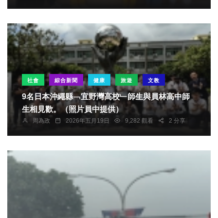
社會
綜合新聞
健康
旅遊
文教
9名日本沖繩縣﹁宜野灣高校﹂師生與員林高中師
生相見歡。（照片員中提供）
周為政
2026年五月19日
9,282 觀看
2 分享