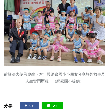
前駐法大使呂慶龍（左）與網寮國小小朋友分享駐外故事及
人生奮鬥歷程。（網寮國小提供）
分享
0+
2+