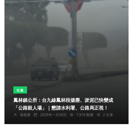
社會
鳳林鎮公所：台九線鳳林段揚塵、淤泥已快變成
「公路殺人場」｜懇請水利署、公路局正視！
張柏東
2026年一月30日
7,979 觀看
2 分享