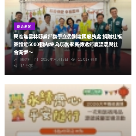
綜合新聞
民進黨雲林縣黨部攜手立委劉建國服務處 捐贈社福
團體近5000顆肉粽 為弱勢家庭傳遞節慶溫暖與社
會關懷〜
陳信利
2026年六月19日
11,017 觀看
13 分享