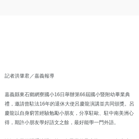
記者洪肇君／嘉義報導
嘉義縣東石鄉網寮國小16日舉辦第66屆國小暨附幼畢業典
禮，邀請曾駐法16年的退休大使呂慶龍演講並共同頒獎。呂
慶龍以自身窮苦經驗勉勵小朋友，分享駐歐、駐中南美洲心
得，期許小朋友學好語文之餘，最好能學一門外語。