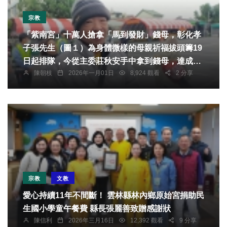
宗教
「紫南宮」十萬人搶拿「馬到發財」錢母，彰化孝
子張先生（圖１）為身體微樣的母親祈福拔頭籌19
日起排隊，今從主委莊秋安手中拿到錢母，達成心
陳朝枝
2026年一月01日
8,924 觀看
2 分享
願。
宗教
文教
愛心持續11年不間斷！ 雲林縣林內鄉原始宮捐助民
生國小學童午餐費 縣長張麗善致贈感謝狀
陳信利
2026年三月16日
12,392 觀看
9 分享