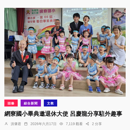
頭條
綜合新聞
文教
網寮國小畢典邀退休大使 呂慶龍分享駐外趣事
洪肇君
2026年六月17日
7,119 觀看
2 分享