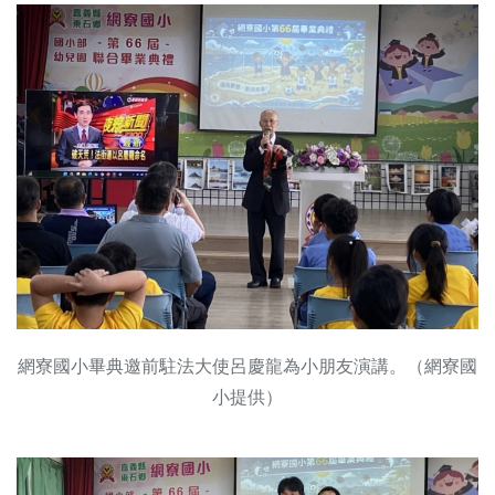
網寮國小畢典邀前駐法大使呂慶龍為小朋友演講。（網寮國
小提供）