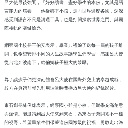
呂大使最後強調，「好好讀書、盡好學生的本份，尤其是語
言能力的培養！」他從鄉下小孩，走向世界遊歷各國，深深
感受到語言不只是溝通工具，也是打開探索世界之門、與國
際接軌的關鍵鑰匙。
網寮國小校長王伯安表示，畢業典禮除了送每一屆的孩子離
開，也希望安排不同的人生故事讓學生們學習，感謝呂大使
從台北奔波南下，給偏鄉孩子極大的鼓勵。
為了讓孩子們更深刻體會呂大使在國際外交上的卓越成就，
校方在典禮前就先利用課堂時間播放呂大使的紀錄影片。
東石鄉長林俊雄表示，網寮國小雖是小校，但辦學充滿創意
與熱情。能邀請到呂大使來到東石，為東石子弟開拓不一樣
的視野，希望畢業生們帶著這份國際級的祝福，勇敢走出漁