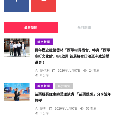
最新新聞
熱門新聞
綜合新聞
百年歷史建築雲林「西螺街長宿舍」轉身「西螺
客町文化館」8/8啟用 首展解密日治至今政治變
遷史！
陳信利
2026年八月07日
24 觀看
0 分享
綜合新聞
科技新知
苗栗縣長鍾東錦受邀演講 「苗栗甦醒」分享近年
轉變
陳明
2026年八月07日
56 觀看
1 分享