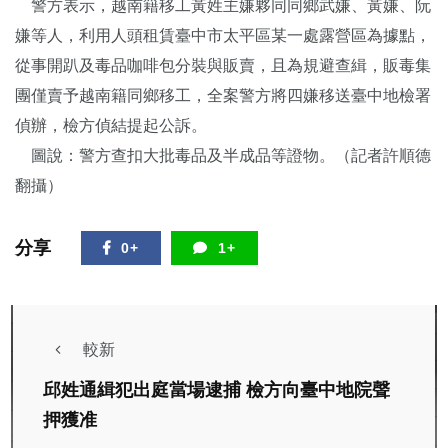
警方表示，越南籍移工黃姓主嫌夥同同鄉武嫌、黃嫌、阮
嫌等人，利用人頭租賃臺中市太平區某一處露營區為據點，
從事開趴及毒品咖啡包分裝與販賣，且為規避查緝，販毒集
團僅賣予越南籍同鄉移工，全案警方將四嫌移送臺中地檢署
偵辦，檢方偵結提起公訴。
圖說：警方查扣大批毒品及半成品等證物。（記者許順德
翻攝）
分享
0+
1+
較新
邱姓通緝犯出庭當場逮捕 檢方向臺中地院聲
押獲准