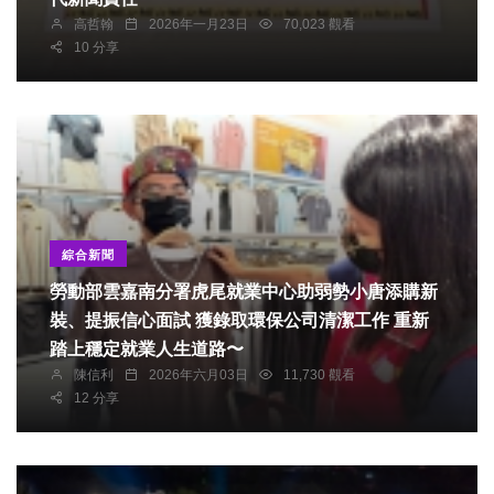
高哲翰
2026年一月23日
70,023 觀看
10 分享
綜合新聞
勞動部雲嘉南分署虎尾就業中心助弱勢小唐添購新
裝、提振信心面試 獲錄取環保公司清潔工作 重新
踏上穩定就業人生道路〜
陳信利
2026年六月03日
11,730 觀看
12 分享