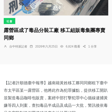
社會
露營區成了毒品分裝工廠 移工組販毒集團專賣
同鄉
台中特派記者
2026年六月25日
6,824 觀看
1 分享
【記者許順德臺中報導】越南籍黃姓移工夥同同鄉租下臺中
市太平區某一露營區，他將此作為犯罪據點，提供移工開趴
並製造毒品咖啡包販賣，案經中部打擊犯罪中心循線逮捕黃
嫌等四人到案，查扣毒品半成品及成品一大批，警訊後依毒