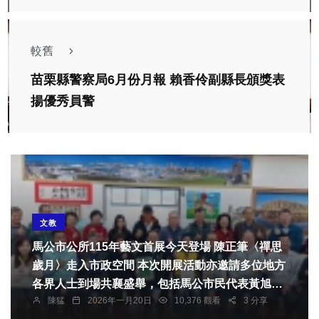
較舊
苗栗縣警察局6月份月報 賴香伶副縣長頒獎表
揚優秀員警
文教
馬公市公所115年藝文首展今天登場 陳正筆〈禪思
歲月〉走入市政空間 本次開展活動亦邀請多位地方
各界人士到場共襄盛舉，包括馬公市民代表黃旭
陳猛
2026年一月20日
10,376 觀看
3 分享
輝、澎湖縣政府參議洪棟霖、縣議員許國政服務處