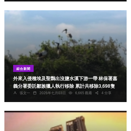
助理許彥玲、前縣議員呂光宇、民進黨澎湖縣黨部
主委顏家康，以及鄭美珠、李文祝、葉永和、林龍
吉、趙翠蓮、許素雲、陳順再、蔡元在與「鯊魚叔
叔」等人士，一同走入市政空間，感受藝術與生活
交會的現場氛圍。
綜合新聞
外來入侵種埃及聖䴉出沒鹽水溪下游一帶 林保署嘉
義分署委託鄒族獵人執行移除 累計共移除3,698隻
張文一
2026年七月03日
6,665 觀看
4 分享