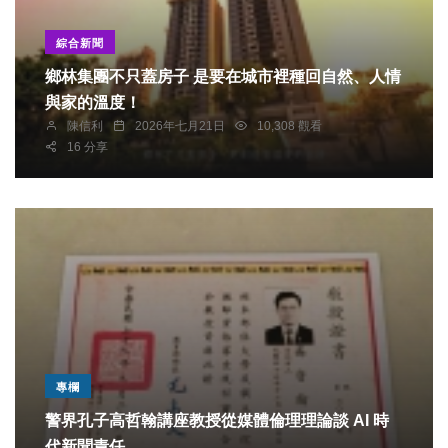
綜合新聞
鄉林集團不只蓋房子 是要在城市裡種回自然、人情
與家的溫度！
陳信利
2026年七月21日
10,308 觀看
16 分享
專欄
警界孔子高哲翰講座教授從媒體倫理理論談 AI 時
代新聞責任