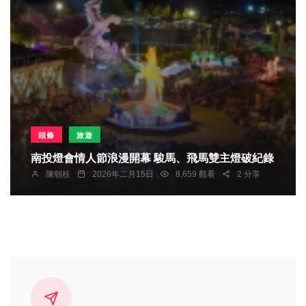
頭條
旅遊
南投燈會情人節浪漫開幕 駿馬、飛馬雙主燈破紀錄
陳朝枝
2026年二月15日
8,659 觀看
2 分享