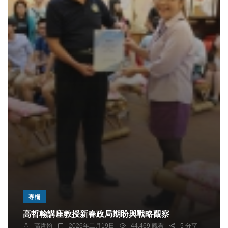
專欄
高哲翰講座教授新春政局期盼與戰略觀察
高哲翰
2026年二月19日
44,469 觀看
5 分享