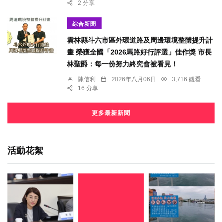
2 分享
綜合新聞
雲林縣斗六市區外環道路及周邊環境整體提升計
畫 榮獲全國「2026馬路好行評選」佳作獎 市長
林聖爵：每一份努力終究會被看見！
陳信利
2026年八月06日
3,716 觀看
16 分享
更多最新新聞
活動花絮