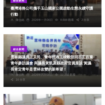
綜合新聞
臺灣港務公司攜手玉山國家公園啟動生態永續守護
行動
陳信銘
2026年一月06日
8,688 觀看
2 分享
綜合新聞
雲林縣議員王又民、青年代表王竣毅陪同百工百業
青年參訪議會 與議長黃凱及縣政府官員座談 黃議
長肯定青年是雲林改變的新希望！
陳信利
2026年六月08日
12,352 觀看
16 分享