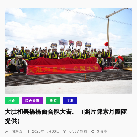
社會
綜合新聞
旅遊
文教
大肚和美橋橋面合龍大吉。（照片陳素月團隊
提供）
周為政
2026年七月06日
6,387 觀看
3 分享