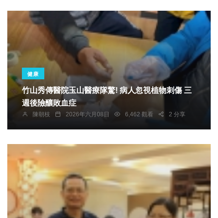
健康
竹山秀傳醫院玉山醫療隊驚! 病人忽視植物刺傷 三
週後險釀敗血症
陳朝枝
2026年六月08日
6,462 觀看
2 分享