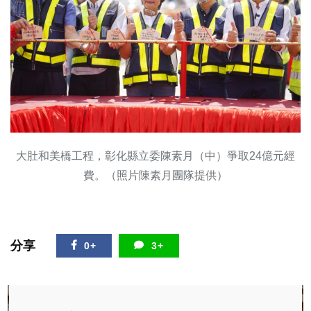
大肚和美橋工程，彰化縣立委陳素月（中）爭取24億元經
費。（照片陳素月團隊提供）
分享
0+
3+