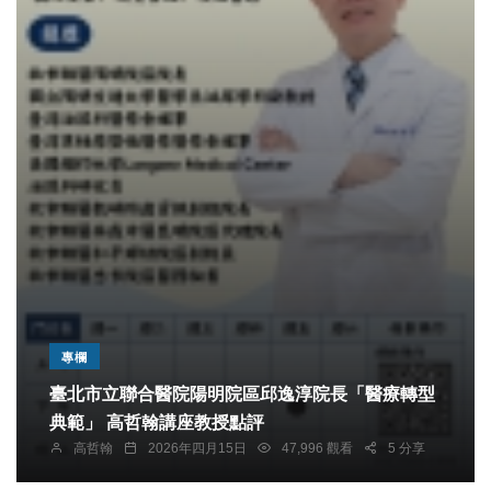
專欄
臺北市立聯合醫院陽明院區邱逸淳院長「醫療轉型
典範」 高哲翰講座教授點評
高哲翰
2026年四月15日
47,996 觀看
5 分享