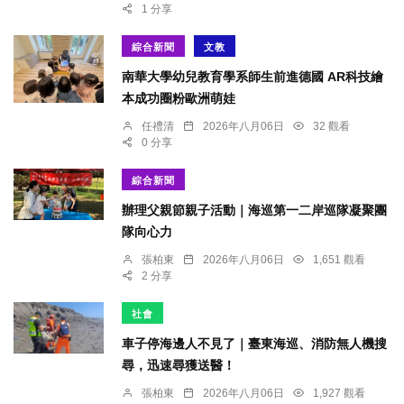
1 分享
綜合新聞
文教
南華大學幼兒教育學系師生前進德國 AR科技繪
本成功圈粉歐洲萌娃
任禮清
2026年八月06日
32 觀看
0 分享
綜合新聞
辦理父親節親子活動｜海巡第一二岸巡隊凝聚團
隊向心力
張柏東
2026年八月06日
1,651 觀看
2 分享
社會
車子停海邊人不見了｜臺東海巡、消防無人機搜
尋，迅速尋獲送醫！
張柏東
2026年八月06日
1,927 觀看