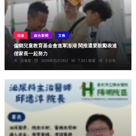
頭條
綜合新聞
文教
偏鄉兒童教育基金會進軍澎湖 閱推還要鼓勵表達
偕家長一起努力
洪肇君
2026年四月28日
7,921 觀看
3 分享