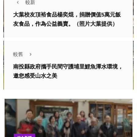
較新
大葉校友頂裕食品楊奕焜，捐贈價值5萬元飯
友食品，作為公益義賣。（照片大葉提供）
較舊
南投縣政府攜手民間守護埔里鯉魚潭水環境，
邀您感受山水之美