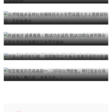
台灣華報卓金榜社長團隊祝全台辛勞波麗士大人警
察節快樂！高哲翰專文
高哲翰
2026年六月15日
69,987 觀看
7 分享
社會
宗教
綜合新聞
旅遊
跨越海洋 盛夏慶典：鄭成功生誕祭 鄭成功聯合會
郭勝全理事長率領宮廟團至日本平戶參加
社會
綜合新聞
健康
陳明
2026年七月15日
8,870 觀看
4 分享
守護山城市民51載 苗栗醫院忘年會在溫馨與感恩
中歡慶
陳明
2026年二月05日
9,178 觀看
4 分享
綜合新聞
智慧農業照亮嘉義縣〜 「2026台灣燈會」將打造
全台首座農業無人機主燈「未來方舟」！
陳信利
2026年二月01日
12,668 觀看
9 分享