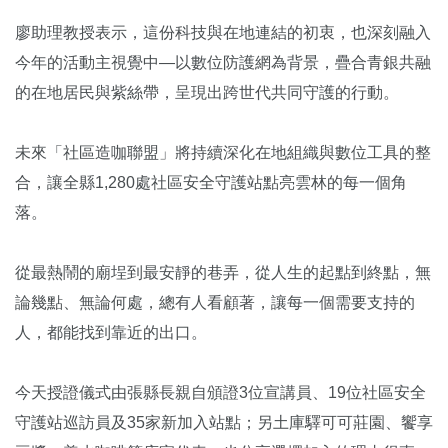
廖助理教授表示，這份科技與在地連結的初衷，也深刻融入
今年的活動主視覺中—以數位防護網為背景，疊合青銀共融
的在地居民與紫絲帶，呈現出跨世代共同守護的行動。
未來「社區造咖聯盟」將持續深化在地組織與數位工具的整
合，讓全縣1,280處社區安全守護站點亮雲林的每一個角
落。
從最熱鬧的廟埕到最安靜的巷弄，從人生的起點到終點，無
論幾點、無論何處，總有人看顧著，讓每一個需要支持的
人，都能找到靠近的出口。
今天授證儀式由張縣長親自頒證3位宣講員、19位社區安全
守護站巡訪員及35家新加入站點；另土庫驛可可莊園、饗享