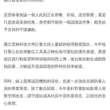
關口最需要陪伴的時刻。
這意味著無論一個人此刻正在用餐、祈福、送別摯愛，還是
只是路過某個街角，身旁都可能有一個認識這件事、願意給
予支持的守護據點。
國立雲林科技大學計畫主持人廖妍婷助理教授指出，今年執
行重心在於將數位工具真正轉化為守護站的運作基礎。透過
巡訪員行動裝置即時填報與拍照上傳，後台能自動生成動態
熱區圖，大幅提升資源調度的即時性與準確度。
同時，線上題庫認證機制的深化，也進一步強化全縣防暴人
員的專業厚度。除了數位賦能，今年更針對重點站點導入視
覺空間改造，讓守護站成為社區中居民看得見、記得住的安
心座標。