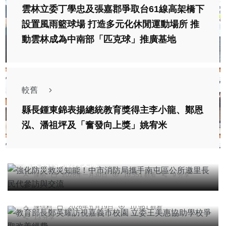
雲林立委丁學忠及張嘉郡爭取台61線高架橋下
設置風雨籃球場 打造多元化休閒運動場所 推
動雲林成為中南部「匹克球」推廣基地
較舊
縣長鍾東錦表揚總統教育獎得主李小龍、鄭恩
泓、潘祖坪及「奮發向上獎」姚宥米
社會
綜合新聞
文教
科技新知
強化防災救災知能！中市消防局攜手南屯區公所邀
里長 民代參訪與交流
綜合新聞
陳明
2026年一月30日
10,551 觀看
9 分享
教育部長鄭英耀訪視嘉義市校園 立委王美惠協助學
校爭取改善經費
陳信利
2026年五月19日
10,961 觀看
13 分享
專欄