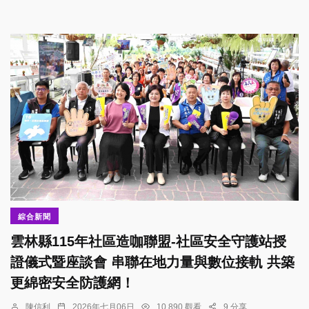
綜合新聞
雲林縣115年社區造咖聯盟-社區安全守護站授
證儀式暨座談會 串聯在地力量與數位接軌 共築
更綿密安全防護網！
陳信利
2026年七月06日
10,890 觀看
9 分享