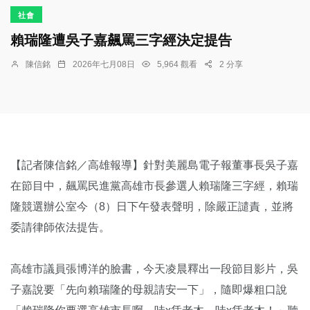
社會
賴瑞隆遭吳子嘉飆罵三字經決定提告
陳信銘
2026年七月08日
5,964 觀看
2 分享
【記者陳信銘／高雄報導】針對美麗島電子報董事長吳子嘉
在節目中，飆罵民進黨高雄市長參選人賴瑞隆三字經，賴瑞
隆競選辦公室今（8）日下午發表聲明，除嚴正譴責，並將
委請律師依法提告。
高雄市議員張博洋的臉書，今天凌晨釋出一段節目影片，吳
子嘉說要「先向賴瑞隆的母親請安一下」，隨即爆粗口說