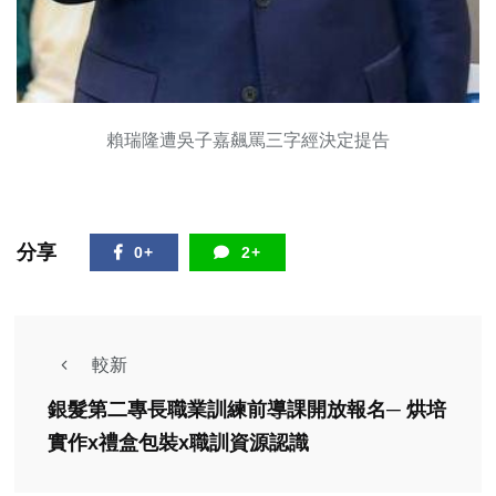
賴瑞隆遭吳子嘉飆罵三字經決定提告
分享
0+
2+
較新
銀髮第二專長職業訓練前導課開放報名─ 烘培
實作x禮盒包裝x職訓資源認識