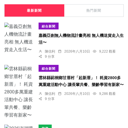
最新新聞
熱門新聞
綜合新聞
嘉義亞創無人機物流計畫亮相 無人機送貨走入生
活〜
陳信利
2026年八月10日
9,222 觀看
9 分享
綜合新聞
雲林縣莿桐鄉甘厝村「起新厝」！ 耗資2800多
萬重建活動中心 讓長輩共餐、樂齡學習有新家〜
陳信利
2026年八月10日
9,286 觀看
9 分享