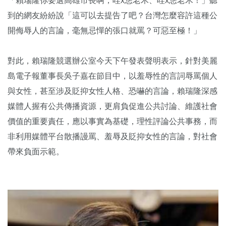
「賴瑞隆你要選高雄市長啊，哇x恁老木、哇x恁老木！」聽
到的網友紛紛說「這可以去提告了吧？台灣怎麼容許這種公
開侮辱人的言論，毫無忌憚的張口就罵？可惡至極！」
對此，賴瑞隆競選辦公室今天下午發表聲明表示，針對美麗
島電子報董事長吳子嘉在節目中，以羞辱性的言詞辱罵個人
與女性，甚至涉及貶抑女性人格、恐嚇的言論，賴瑞隆深感
媒體人握有公共傳播資源，更肩負促進公共討論、維護社會
價值的重要責任，應以事實為基礎，理性評論公共事務，而
非利用媒體平台散播謾罵、羞辱及貶抑女性的言論，對社會
帶來負面示範。