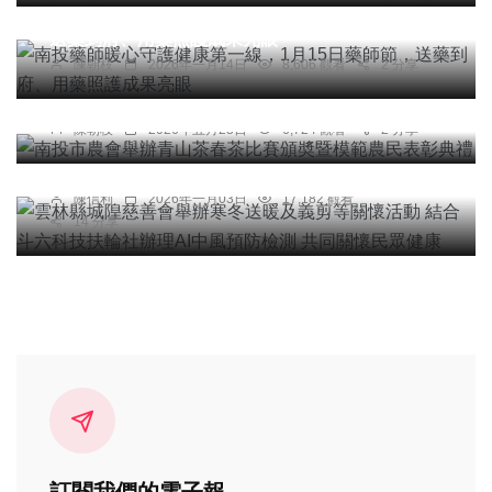
南投藥師暖心守護健康第一線，1月15日藥師節，
送藥到府、用藥照護成果亮眼
農業
陳朝枝
2026年一月14日
8,606 觀看
2 分享
南投市農會舉辦青山茶春茶比賽頒奬暨模範農民表
綜合新聞
彰典禮
雲林縣城隍慈善會舉辦寒冬送暖及義剪等關懷活動
陳朝枝
2026年五月23日
6,724 觀看
2 分享
結合斗六科技扶輪社辦理AI中風預防檢測 共同關懷
民眾健康
陳信利
2026年一月03日
17,182 觀看
14 分享
訂閱我們的電子報