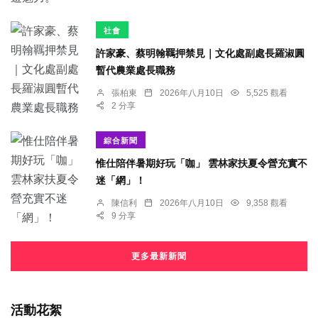
社會
許家豪、蔡明翰羈押禁見｜文化處副處長羅淑圓
暫代農業處長職務
張柏東
2026年八月10日
5,525 觀看
2 分享
綜合新聞
惟仕陪伴暑期好玩「咖」 雲林家扶夏令營充實不
迷「網」！
陳信利
2026年八月10日
9,358 觀看
9 分享
更多最新新聞
活動花絮