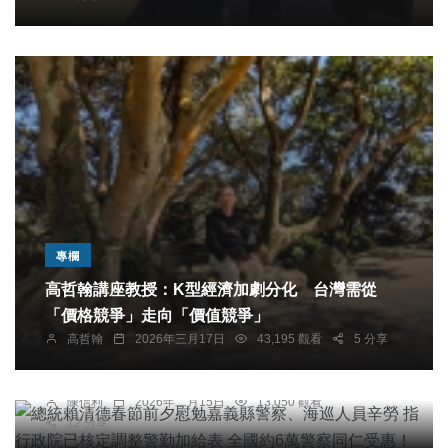
專欄
高哲翰講座教授：K型經濟加劇分化 台灣需從
社會
綜合新聞
「價格競爭」走向「價值競爭」
總統賴清德春節前夕慰勉嘉義縣警察、海巡人員辛
高哲翰
2026年三月17日
43,195 觀看
5 分享
勞 指行政院已核定調整警勤加給表 全國約6萬警察
同仁受惠！
陳信利
2026年二月15日
13,050 觀看
12 分享
健康