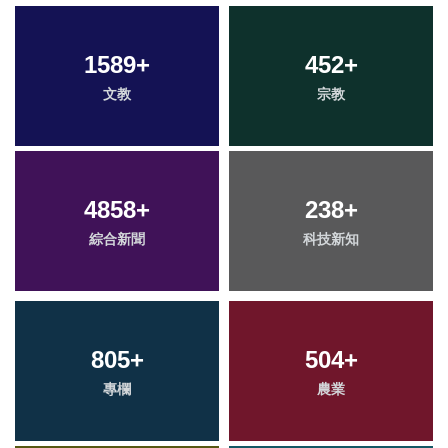
1589
+
452
+
文教
宗教
4858
+
238
+
綜合新聞
科技新知
805
+
504
+
專欄
農業