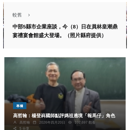
較舊
中部5縣市企業座談，今（8）日在員林皇潮鼎
宴禮宴會館盛大登場。（照片縣府提供）
專欄
高哲翰：楊登嵙國師點評媽祖遶境「報馬仔」角色
高哲翰
2026年四月20日
102,697 觀看
5 分享