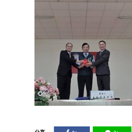
517
+
25
+
48
+
綜合新聞
科技新知
宗教
1
+
53
+
118
+
大陸
農業
旅遊