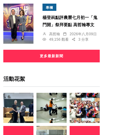
專欄
楊登嵙點評農曆七月初一「鬼
門開」祭拜要點 高哲翰專文
高哲翰
2026年八月09日
49,156 觀看
3 分享
更多最新新聞
活動花絮