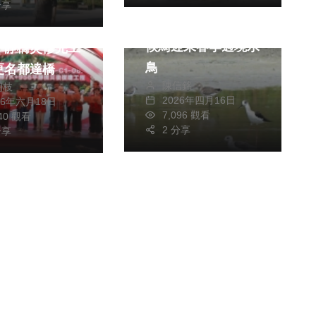
分享
​高雄茄萣濕地送別冬
候鳥迎來春季過境水
平靜橋災修完工
鳥
更名都達橋
陳信銘
朝枝
2026年四月16日
26年六月18日
7,096 觀看
540 觀看
2 分享
分享