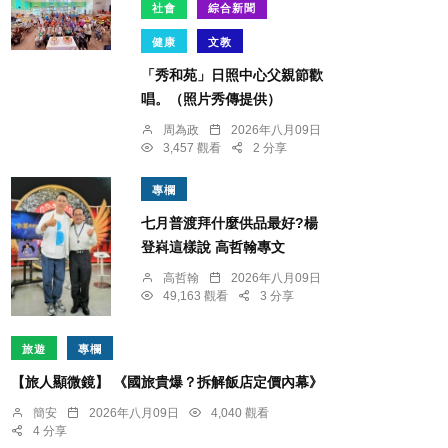
社會
綜合新聞
健康
文教
「秀和苑」日照中心父親節歡
唱。（照片秀傳提供）
周為政
2026年八月09日
3,457 觀看
2 分享
專欄
七月普渡拜什麼供品最好?楊
登嵙這樣說 高哲翰專文
高哲翰
2026年八月09日
49,163 觀看
3 分享
旅遊
專欄
【旅人顯微鏡】 《國旅貴爆？拆解飯店定價內幕》
簡安
2026年八月09日
4,040 觀看
4 分享