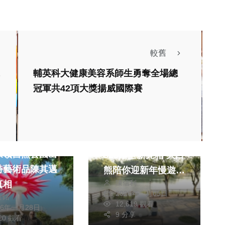
較舊
輔英科大健康美容系師生勇奪全場總
冠軍共42項大獎揚威國際賽
綜合新聞
旅遊
聞
嘉義市蘭潭好漢坡
果嶺自然公園出
323階全新亮相 大白
特藝術品陳其邁
熊陪你迎新年慢遊嘉
陳信利
真相
義〜
2026年二月05日
信銘
12,619 觀看
26年一月28日
9 分享
520 觀看
綜合新聞