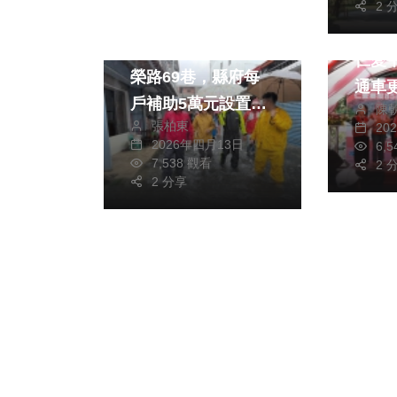
2 
綜合新聞
頭條
逢雨成災｜臺東市豐
仁愛
榮路69巷，縣府每
通車
戶補助5萬元設置防
陳
張柏東
20
水閘門！
2026年四月13日
6,
7,538 觀看
2 
2 分享