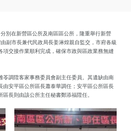
)日分別在新營區公所及南區區公所，隆重舉行新營
禮由副市長兼代民政局長姜淋煌親自監交，市府各級
各項交接作業順利完成，確保市政與區政業務無縫
雅苓調陞客家事務委員會副主任委員。其遺缺由南
長由安平區公所區長蕭泰華調任；安平區公所區長
所區長則由該公所主任秘書鄭添福陞任。