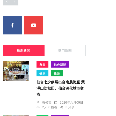
最新新聞
熱門新聞
農業
綜合新聞
健康
旅遊
仙台七夕祭展出台南農漁產 葉
澤山訪秋田、仙台深化城市交
流
蔡俊賢
2026年八月09日
2,756 觀看
3 分享