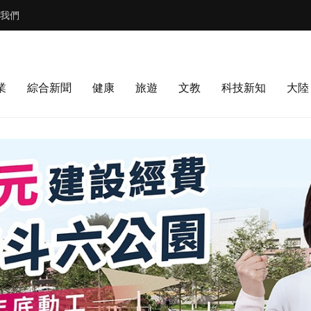
我們
業
綜合新聞
健康
旅遊
文教
科技新知
大陸