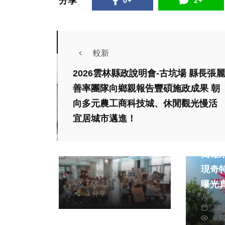
分享
0+
2+
較新
2026雲林縣政說明會-古坑場 縣長張麗
社會
綜合新聞
善率團隊向鄉親報告豐碩施政成果 朝
旅遊
文教
向多元農工商科技城、休閒觀光慢活
宜居城市邁進！
中市屯藝中心科技特
展奇幻旅程 霧峰林
綜合新
家大花廳遇見未來生
高雄
陳明
物
現奇
2026年六月28日
7,003 觀看
曝光
3 分享
陳
20
8,