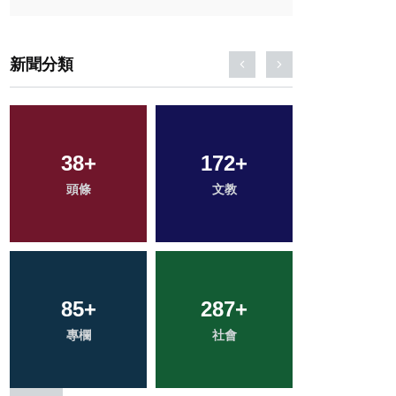
新聞分類
525
38
+
+
172
25
+
+
48
+
綜合新聞
頭條
科技新知
文教
宗教
85
1
+
+
287
53
+
+
118
+
專欄
大陸
社會
農業
旅遊