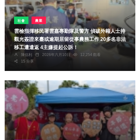
社會
農業
雲檢指揮移民署雲嘉專勤隊及警方 偵破外籍人士持
觀光簽證來臺或逾期居留從事農務工作 20多名非法
移工遭遣返 4主嫌提起公訴！
陳信利
2026年六月10日
12,254 觀看
15 分享