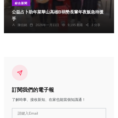
綜合新聞
公益占卜助年菜華山高雄B弱勢長輩年夜飯急待援
手
陳信銘
2026年一月11日
9,195 觀看
3 分享
訂閱我們的電子報
了解時事、接收新知、在家也能當個知識通！
請鍵入Email