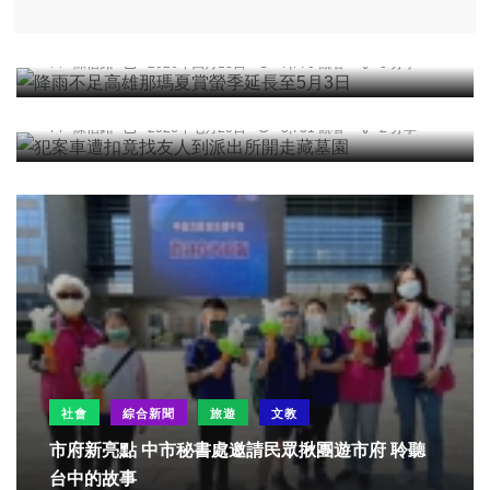
綜合新聞
降雨不足高雄那瑪夏賞螢季延長至5月3日
陳信銘
2026年四月13日
7,770 觀看
3 分享
社會
犯案車遭扣竟找友人到派出所開走藏墓園
陳信銘
2026年七月29日
5,731 觀看
2 分享
社會
綜合新聞
旅遊
文教
市府新亮點 中市秘書處邀請民眾揪團遊市府 聆聽
台中的故事