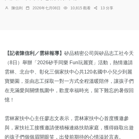
陳信利
2026年七月08日
10,815 觀看
13 分享
【記者陳信利／雲林報導】
矽品精密公司與矽品志工社今天
（8日）舉辦「2026矽手同樂 Fun玩麗寶」活動，熱情邀請
雲林、北台中、彰化三個家扶中心共120名國中小兒少到麗
寶樂園，並由志工採取一對一方式全程溫暖陪伴，讓孩子們
在充滿愛與關懷氛圍中，歡度幸福時光，留下難忘的暑假回
憶！
雲林家扶中心主任廖志文表示，雲林家扶中心首度獲邀參
與，家扶社工接獲邀請便積極連絡扶助家庭，獲得錄取出遊
的孩子們個個眉開眼笑，出發前期待的心情溢於言表。