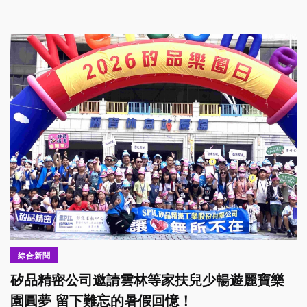
綜合新聞
矽品精密公司邀請雲林等家扶兒少暢遊麗寶樂
園圓夢 留下難忘的暑假回憶！