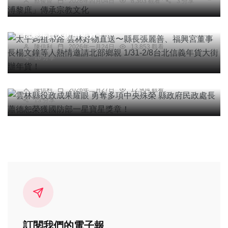
蔡俊賢
2026年四月04日
8,303 觀看
3 分享
太平媽祖帶路 雲林好物直送〜縣長張麗善、福興宮
董事長楊文鐘等人熱情邀請北部鄉親 1/31-2/8台北
信義年貨大街辦年貨！
陳信利
2026年一月24日
13,853 觀看
綜合新聞
16 分享
雲林縣役政成果耀眼 勇奪多項中央殊榮 縣政府民
政處長蕭德恕榮獲國防部一星寶星獎章！
陳信利
2026年二月27日
12,904 觀看
13 分享
訂閱我們的電子報