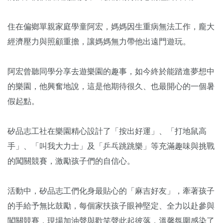
住在偏鄉單親家庭學童阿宏，媽媽因生重病無法工作，龐大
經濟壓力與照顧重擔，讓媽媽無力帶他出遠門遊玩。
阿宏曾聽同學分享去遊樂園的趣事，如今終於能踏進夢想中
的樂園，他興奮地說，這是他期待很久、也最開心的一個暑
假起點。
矽品志工社在樂園精心設計了「按出好運」、「打地鼠高
手」、「叫我大力士」及「乒乓跳跳樂」等充滿趣味與挑戰
的闖關競賽，激勵孩子們的自信心。
活動中，矽品志工們化身最貼心的「麻吉好友」，牽著孩子
的手給予無比鼓勵，每個家扶孩子眼神堅定、全力以赴參與
闖關競賽，現場加油聲與歡笑聲此起彼落，溫馨氛圍感染了