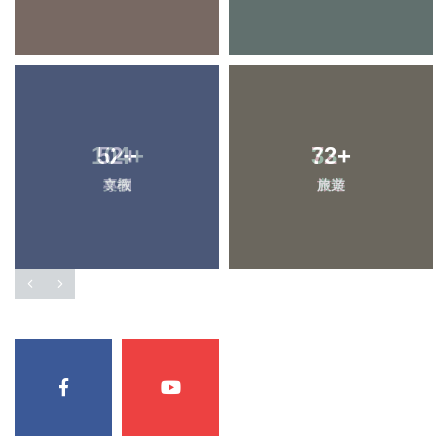
104
52
+
+
72
33
+
+
專欄
文教
旅遊
農業