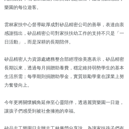
樂園的每位遊客。
雲林家扶中心督導歐厚成對矽品精密公司的善舉，表達由衷
感謝指出，矽品精密公司對家扶扶幼工作的支持不只是「一
日活動」，而是深耕的長期陪伴。
矽品精密人力資源處總務整合部經理徐美惠表示，矽品精密
長期以來，透過每月捐贈助養費，穩定維持弱勢學生的基本
生活所需；每學期則捐贈助學金，實質鼓勵學童在課業上努
力奮發向上。
今年更將關懷觸角延伸至心靈陪伴，透過麗寶樂園一日遊，
讓孩子們感受到被社會擁抱的幸福。
矽品志工樂園日主辦志工林佩瑩分享說，為讓家扶孩子們有