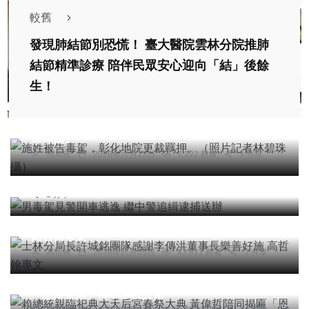
較舊
發現肺結節別恐慌！ 臺大醫院雲林分院推肺
結節精準診療 陪伴民眾安心迎向「結」後餘
生！
頭條
社會
綜合新聞
健康
文教
施姓被告毒駕，彰化地院更裁羈押。（照片記者林
碧珠攝）
社會
周為政
2026年六月12日
7,222 觀看
3 分享
男毒駕見警開車逃逸 繼中警追緝逮捕送辦
台中特派記者
2026年七月06日
6,386 觀看
1 分享
專欄
士林分局長許城銘團隊感謝李傳洪董事長樂善好施
高哲翰專文
高哲翰
2026年八月05日
43,811 觀看
3 分享
頭條
宗教
綜合新聞
旅遊
賴總統親臨祀典大天后宮春祭大典 黃偉哲陪同揭匾
「恩溥黎庶」傳承宗教文化
宗教
綜合新聞