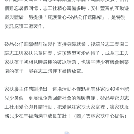
個難忘暑假回憶，志工社精心籌備多時，安排豐富的互動遊
戲與體驗，另提供「庇護童心-矽品公仔遮陽帽」，是特別
委託庇護工廠製作。
矽品公仔遮陽帽前端製作支持身障就業，後端於志工樂園日
讓志工與家扶兒童同樂，這頂造型可愛的帽子，成為志工與
家扶孩子初相見時最棒的破冰話題，也讓平時少有機會到樂
園的孩子，能在志工陪伴下盡情放電。
家扶廖主任感謝指出，這場活動不僅點亮雲林家扶40名弱勢
兒少暑假，更展現企業回饋社會的溫暖典範，矽品精密與志
工社用愛心與具體行動，把愛挹注家扶大家庭裡，讓家扶服
務兒少在幸福滿滿中成長茁壯！（圖／雲林家扶中心提供）