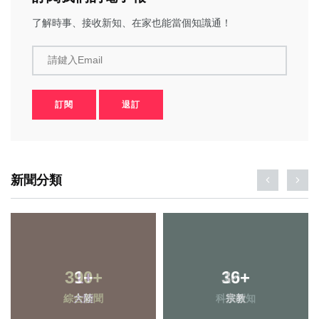
了解時事、接收新知、在家也能當個知識通！
請鍵入Email
訂閱
退訂
新聞分類
390
1
+
+
36
19
+
+
綜合新聞
大陸
科技新知
宗教