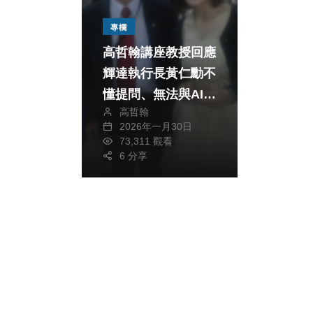
專欄
高哲翰講座教授回應
輝達執行長黃仁勳不
懂提問、無法與AI深
高哲翰
度互動
2026年一月30日
73,311 觀看
6 分享