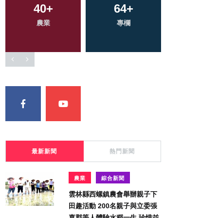
218
40
+
+
117
64
+
+
89
+
農業
社會
專欄
健康
旅遊
最新新聞
熱門新聞
農業
綜合新聞
雲林縣西螺鎮農會舉辦親子下
田趣活動 200名親子與立委張
嘉郡等人體驗水稻一生 珍惜並