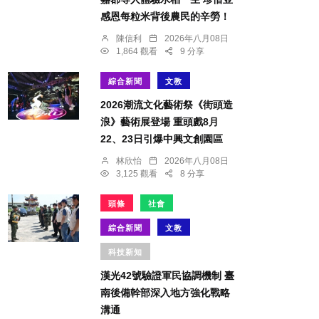
感恩每粒米背後農民的辛勞！
陳信利
2026年八月08日
1,864 觀看
9 分享
綜合新聞
文教
2026潮流文化藝術祭《街頭造
浪》藝術展登場 重頭戲8月
22、23日引爆中興文創園區
林欣怡
2026年八月08日
3,125 觀看
8 分享
頭條
社會
綜合新聞
文教
科技新知
漢光42號驗證軍民協調機制 臺
南後備幹部深入地方強化戰略
溝通