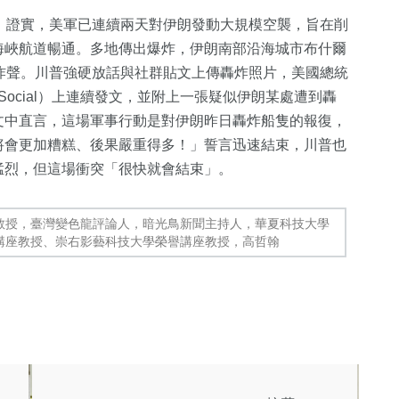
M）證實，美軍已連續兩天對伊朗發動大規模空襲，旨在削
海峽航道暢通。多地傳出爆炸，伊朗南部沿海城市布什爾
炸聲。川普強硬放話與社群貼文上傳轟炸照片，美國總統
 Social）上連續發文，並附上一張疑似伊朗某處遭到轟
文中直言，這場軍事行動是對伊朗昨日轟炸船隻的報復，
將會更加糟糕、後果嚴重得多！」誓言迅速結束，川普也
猛烈，但這場衝突「很快就會結束」。
教授，臺灣變色龍評論人，暗光鳥新聞主持人，華夏科技大學
講座教授、崇右影藝科技大學榮譽講座教授，高哲翰
33
+
宗教