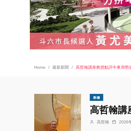
Home
最新新聞
高哲翰講座教授點評中東局勢
專欄
高哲翰講
高哲翰
202