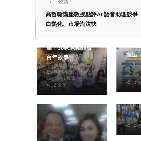
較新
218
+
117
+
89
+
高哲翰講座教授點評AI 語音助理競爭
社會
社會
健康
旅遊
白熱化、市場淘汰快
健康
綜合新聞
支持
高雄出版「神奇照相
新院
館」30家老相館說
推出
百年故事
社會
周
益活
陳信銘
健康
20
2026年四月30日
提供
8,
反賄
7,148 觀看
3 
2 分享
公所
講座
周
供）
20
8,
4 