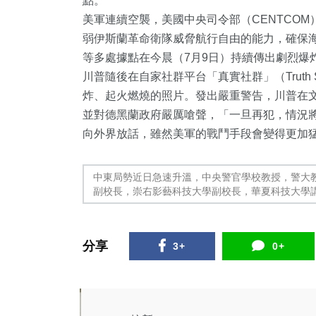
點。
美軍連續空襲，美國中央司令部（CENTCO
弱伊斯蘭革命衛隊威脅航行自由的能力，確保
等多處據點在今晨（7月9日）持續傳出劇烈爆
川普隨後在自家社群平台「真實社群」（Truth
炸、起火燃燒的照片。發出嚴重警告，川普在
並對德黑蘭政府嚴厲嗆聲，「一旦再犯，情況
向外界放話，雖然美軍的戰鬥手段會變得更加
中東局勢近日急速升溫，中央警官學校教授，警大
副校長，崇右影藝科技大學副校長，華夏科技大學
26
+
1
+
360
+
頭條
大陸
綜合新聞
分享
3+
0+