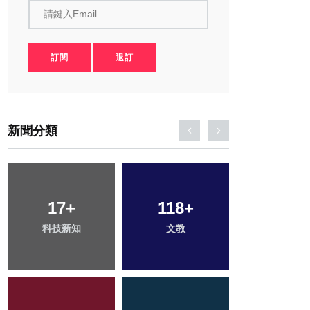
請鍵入Email
訂閱
退訂
新聞分類
17
26
+
+
118
1
+
+
360
+
科技新知
頭條
文教
大陸
綜合新聞