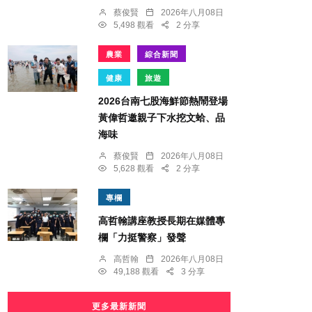
蔡俊賢
2026年八月08日
5,498 觀看
2 分享
農業
綜合新聞
健康
旅遊
2026台南七股海鮮節熱鬧登場
黃偉哲邀親子下水挖文蛤、品
海味
蔡俊賢
2026年八月08日
5,628 觀看
2 分享
專欄
高哲翰講座教授長期在媒體專
欄「力挺警察」發聲
高哲翰
2026年八月08日
49,188 觀看
3 分享
更多最新新聞