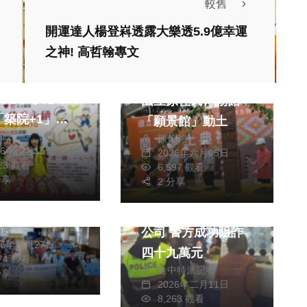
較舊
開運達人楊登嵙透露大樂透5.9億幸運
綜合新聞
之神! 高哲翰專文
文教
創世基金會嘉義
綜合新聞
擴建，彰化郵局
國立原住民博物館
「築院+1」公
「願景館」動土
綜合新聞
為政
動。（照片郵局
陳信銘
文教
26年四月15日
2026年六月05日
）
823 觀看
6,597 觀看
選宣導，員林市
分享
2 分享
社會
邀檢察官黃鈺雯
裝修公司赫成靈骨塔
。（照片公所提
為政
公司 警方成功阻詐
26年四月27日
四十九萬元
474 觀看
台中特派記者
分享
2026年二月11日
8,263 觀看