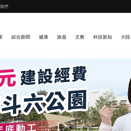
我們
業
綜合新聞
健康
旅遊
文教
科技新知
大陸