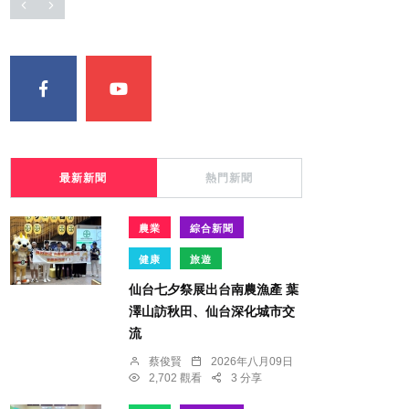
最新新聞
熱門新聞
農業
綜合新聞
健康
旅遊
仙台七夕祭展出台南農漁產 葉
澤山訪秋田、仙台深化城市交
流
蔡俊賢
2026年八月09日
2,702 觀看
3 分享