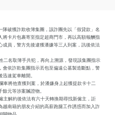
一隊破獲詐欺收簿集團，該詐團先以「假貸款」名
人將卡片包裹寄至指定超商門市，再以高額報酬指
心成員，警方先後逮獲潘嫌等三人到案，訊後依法
姓二名取簿手共犯，再向上溯源，發現該集團指示
，會依詐欺集團指示丟包至偏遠公墓製造斷點，警
後迅速駕車離開。
攔車將他查獲到案，於潘嫌身上起獲提款卡十二
千餘元等涉案贓證物。
僱主解約後依法有六十天轉換期尋找新僱主，詎
為越南籍的朋友介紹的高薪跑腿工作誘惑而加入詐
相關物品。