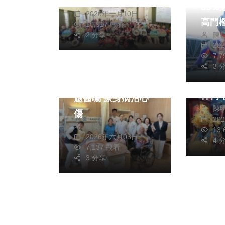
周為政
年。（照片家扶提
83
2026年一月10日
供）
高門
10,917 觀看
頭條
2 分享
陳
20
綜合新
7,
農曆2
綜合新聞
健康
3 
尾牙
中慈護理團隊用愛超
神祠 
越醫囑 療身病治心
陳
傷
20
簡安
13
2026年六月03日
4 
7,137 觀看
3 分享