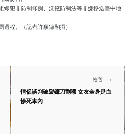
組織犯罪防制條例、洗錢防制法等罪嫌移送臺中地
團過程。（記者許順德翻攝）
91
+
旅遊
較舊
情侶談判破裂鐮刀割喉 女友全身是血
慘死車內
聞
綜合新聞
邁最新民調衝破
雲林縣榮獲全臺第二