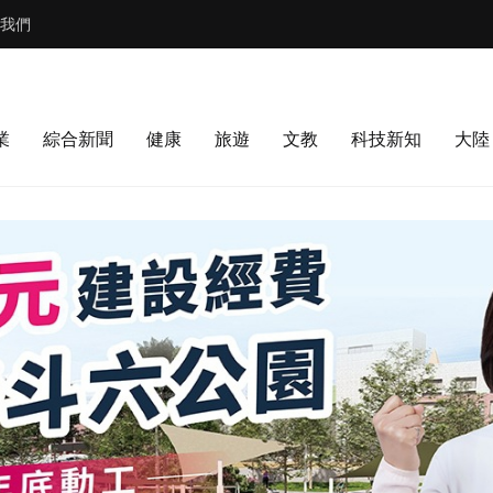
我們
業
綜合新聞
健康
旅遊
文教
科技新知
大陸