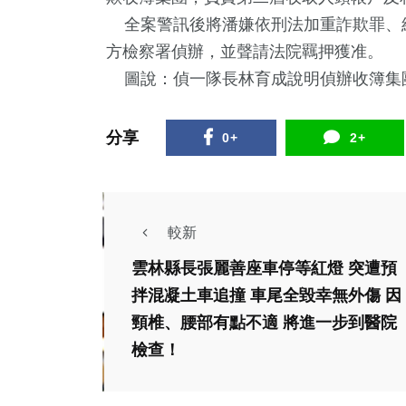
全案警訊後將潘嫌依刑法加重詐欺罪、
方檢察署偵辦，並聲請法院羈押獲准。
圖說：偵一隊長林育成說明偵辦收簿集
分享
0+
2+
36
+
130
+
28
+
宗教
文教
頭條
較新
社會
綜合新聞
雲林縣長張麗善座車停等紅燈 突遭預
健康
旅遊
拌混凝土車追撞 車尾全毀幸無外傷 因
文教
41
+
19
+
1
+
頸椎、腰部有點不適 將進一步到醫院
彰化家扶﹁童心鞋
農業
科技新知
大陸
檢查！
力，送鞋給家扶
綜合新
兒﹂，邁向第11
陳其