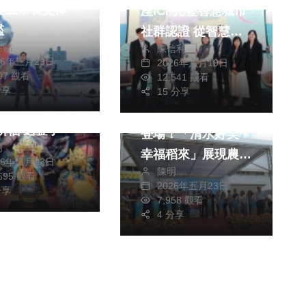
％建立市長交棒
座ICF完整智慧城市
檻
社群認證 從智慧治
宗教
信銘
陳信利
理到小鎮文化 讓世
26年三月29日
2026年六月19日
聞
社會
農業
界看見雲林作為家的
797 觀看
12,541 觀看
月3日 土地公
綜合新聞
旅遊
分享
力量！
15 分享
 新坪里福德正
清水農會110週年慶
祈福 送金子
登場！「清水好美・
明
幸福稻來」展現農業
26年二月03日
陳明
新活力
,695 觀看
2026年五月23日
分享
7,958 觀看
4 分享