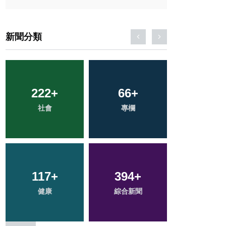
新聞分類
222
37
+
+
130
66
+
+
28
+
社會
宗教
專欄
文教
頭條
117
41
+
+
394
19
+
+
1
+
健康
農業
綜合新聞
科技新知
大陸