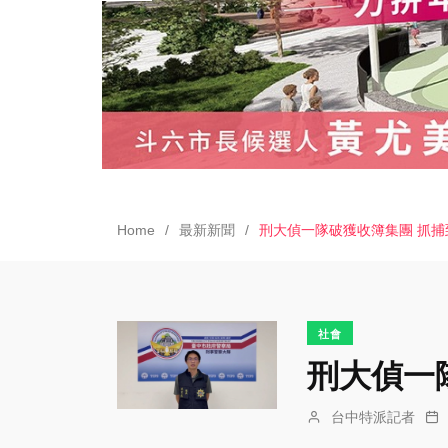
Home
最新新聞
刑大偵一隊破獲收簿集團 抓
社會
刑大偵一
台中特派記者