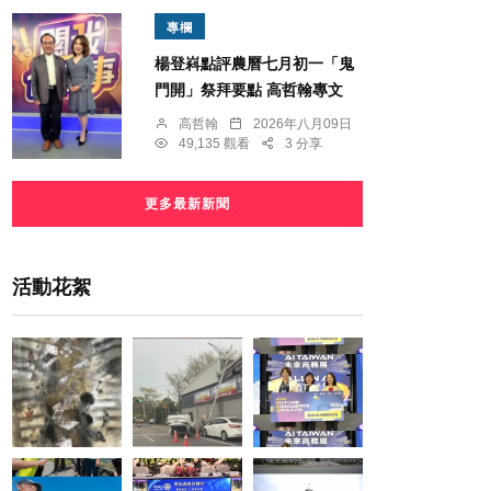
專欄
楊登嵙點評農曆七月初一「鬼
門開」祭拜要點 高哲翰專文
高哲翰
2026年八月09日
49,135 觀看
3 分享
更多最新新聞
活動花絮