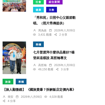
社會
綜合新聞
健康
文教
「秀和苑」日照中心父親節歡
唱。（照片秀傳提供）
周為政
2026年八月09日
3,431 觀看
2 分享
專欄
七月普渡拜什麼供品最好?楊
登嵙這樣說 高哲翰專文
高哲翰
2026年八月09日
49,150 觀看
3 分享
旅遊
專欄
【旅人顯微鏡】 《國旅貴爆？拆解飯店定價內幕》
簡安
2026年八月09日
4,028 觀看
4 分享