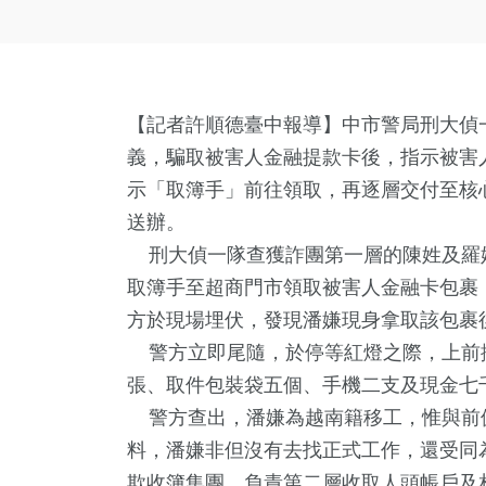
【記者許順德臺中報導】中市警局刑大偵
義，騙取被害人金融提款卡後，指示被害
示「取簿手」前往領取，再逐層交付至核
送辦。
刑大偵一隊查獲詐團第一層的陳姓及羅
取簿手至超商門市領取被害人金融卡包裹
方於現場埋伏，發現潘嫌現身拿取該包裹
警方立即尾隨，於停等紅燈之際，上前
張、取件包裝袋五個、手機二支及現金七
警方查出，潘嫌為越南籍移工，惟與前
料，潘嫌非但沒有去找正式工作，還受同
欺收簿集團，負責第二層收取人頭帳戶及