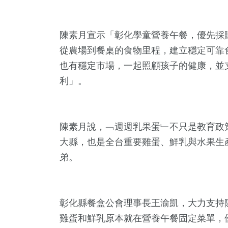
陳素月宣示「彰化學童營養午餐，優先採
從農場到餐桌的食物里程，建立穩定可靠
也有穩定市場，一起照顧孩子的健康，並
利」。
41
+
194
+
852
+
陳素月說，﹁週週乳果蛋﹂不只是教育政
科技新知
旅遊
綜合新聞
大縣，也是全台重要雞蛋、鮮乳與水果生
弟。
259
+
285
+
143
+
彰化縣餐盒公會理事長王渝凱，大力支持
健康
文教
專欄
雞蛋和鮮乳原本就在營養午餐固定菜單，