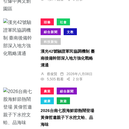
頭條
社會
綜合新聞
文教
科技新知
漢光42號驗證軍民協調機制 臺
南後備幹部深入地方強化戰略
溝通
蔡俊賢
2026年八月08日
5,505 觀看
2 分享
農業
綜合新聞
健康
旅遊
2026台南七股海鮮節熱鬧登場
黃偉哲邀親子下水挖文蛤、品
海味