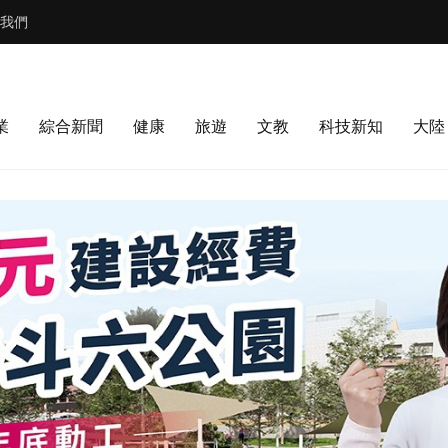
我們
業
綜合新聞
健康
旅遊
文教
科技新知
大陸