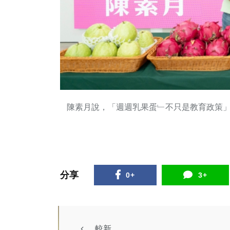
陳素月說，「週週乳果蛋﹂不只是教育政策
分享
0+
3+
較新