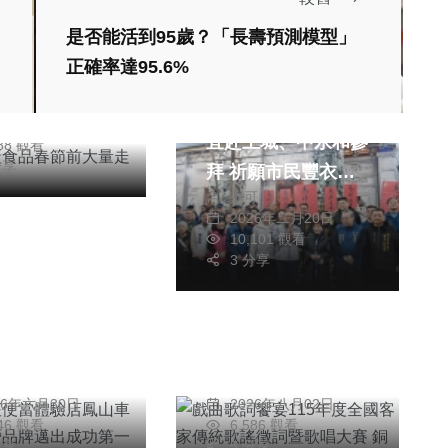
是否能活到95歲？「長壽預測模型」
農產食品春節前
正確率達95.6%
走私來台
綜合新聞
信銘
初四「接神日」侯友
26年二月02日
宜赴土城、中永和參
988 觀看
分享
拜 祈願市民豐衣足
彭可
食
2026年二月20日
10,101 觀看
3 分享
聞
綜合新聞
首座便當體驗店
戲曲歌詞饗宴115年
車站開幕自營品
度全國客家傳統歌謠
出成功第一步
徵詞暨歌唱大賽 銅
信銘
陳明
鑼熱鬧登場
26年六月30日
2026年八月02日
046 觀看
6,586 觀看
分享
5 分享