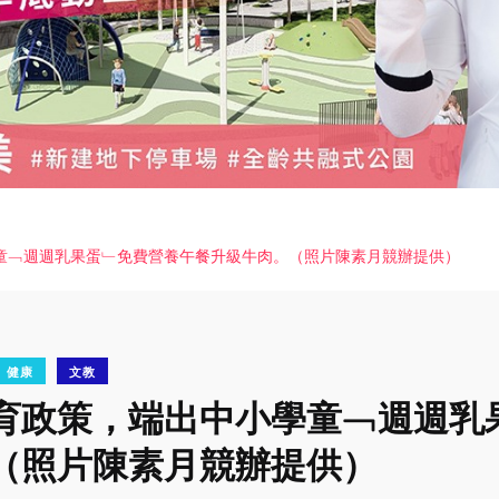
童﹁週週乳果蛋﹂免費營養午餐升級牛肉。（照片陳素月競辦提供）
健康
文教
育政策，端出中小學童﹁週週乳
（照片陳素月競辦提供）