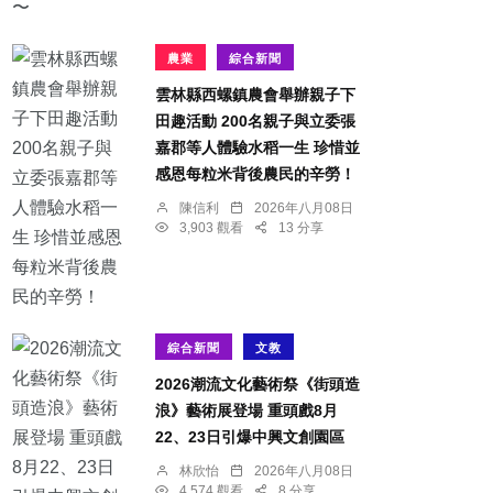
農業
綜合新聞
雲林縣西螺鎮農會舉辦親子下
田趣活動 200名親子與立委張
嘉郡等人體驗水稻一生 珍惜並
感恩每粒米背後農民的辛勞！
陳信利
2026年八月08日
3,903 觀看
13 分享
綜合新聞
文教
2026潮流文化藝術祭《街頭造
浪》藝術展登場 重頭戲8月
22、23日引爆中興文創園區
林欣怡
2026年八月08日
4,574 觀看
8 分享