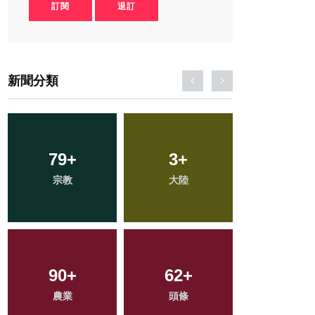
訂閱
退訂
新聞分類
41
+
194
+
852
+
科技新知
旅遊
綜合新聞
259
+
285
+
143
+
健康
文教
專欄