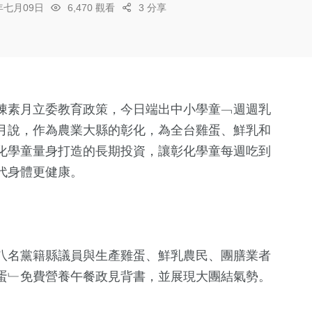
6年七月09日
6,470 觀看
3 分享
陳素月立委教育政策，今日端出中小學童﹁週週乳
月說，作為農業大縣的彰化，為全台雞蛋、鮮乳和
化學童量身打造的長期投資，讓彰化學童每週吃到
代身體更健康。
八名黨籍縣議員與生產雞蛋、鮮乳農民、團膳業者
蛋﹂免費營養午餐政見背書，並展現大團結氣勢。