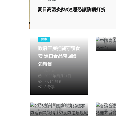
社會
夏日高溫炎熱3迷思恐讓防曬打折
中國
大量
陳
20
7,
健康
2 
政府三層把關守護食
社會
宗教
安 進口食品帶回國
綜合新聞
健康
勿轉售
旅遊
文教
綜合新
陳朝枝
2026年四月21日
2026臺南市國際龍
台鐵
7,014 觀看
舟錦標賽隊名創意吸
鳳山
2 分享
睛 163支隊伍展現城
牌邁
蔡俊賢
陳
市活力
2026年六月04日
20
7,489 觀看
6,
4 分享
2 