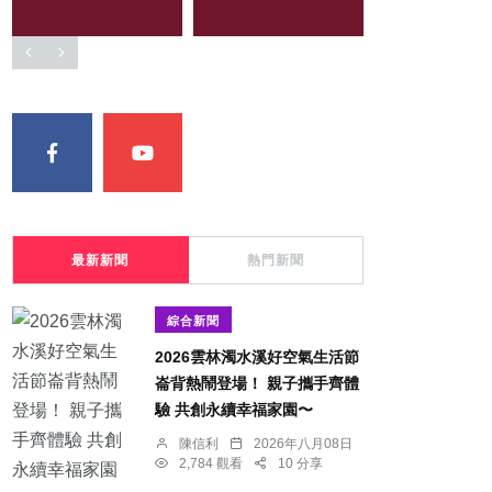
最新新聞
熱門新聞
綜合新聞
2026雲林濁水溪好空氣生活節
崙背熱鬧登場！ 親子攜手齊體
驗 共創永續幸福家園〜
陳信利
2026年八月08日
2,784 觀看
10 分享