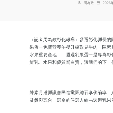
周為政
202
（記者周為政彰化報導）參選彰化縣長的
果蛋﹂免費營養午餐升級政見牛肉，陳素
水果重要產地，﹁週週乳果蛋﹂是專為彰
鮮乳、水果和優質蛋白質，讓我們的下一
陳素月邀縣議會民進黨團總召李俊諭率十
及參與五合一選舉的候選人給﹁週週乳果