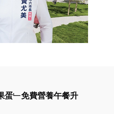
果蛋﹂免費營養午餐升