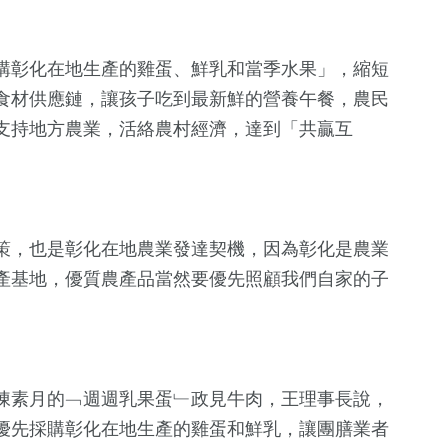
購彰化在地生產的雞蛋、鮮乳和當季水果」，縮短
食材供應鏈，讓孩子吃到最新鮮的營養午餐，農民
支持地方農業，活絡農村經濟，達到「共贏互
473
+
79
+
3
+
策，也是彰化在地農業發達契機，因為彰化是農業
社會
宗教
大陸
產基地，優質農產品當然要優先照顧我們自家的子
90
+
62
+
陳素月的﹁週週乳果蛋﹂政見牛肉，王理事長說，
農業
頭條
優先採購彰化在地生產的雞蛋和鮮乳，讓團膳業者