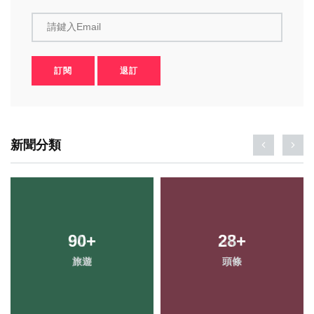
請鍵入Email
訂閱
退訂
新聞分類
90
+
28
+
旅遊
頭條