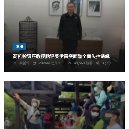
專欄
高哲翰講座教授點評美伊衝突面臨全面失控邊緣
高哲翰
2026年七月20日
49,563 觀看
3 分享