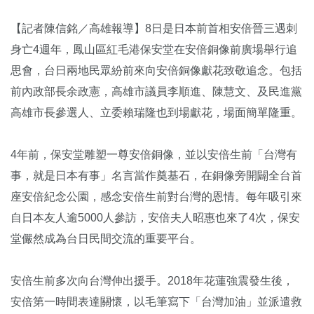
【記者陳信銘／高雄報導】8日是日本前首相安倍晉三遇刺
身亡4週年，鳳山區紅毛港保安堂在安倍銅像前廣場舉行追
思會，台日兩地民眾紛前來向安倍銅像獻花致敬追念。包括
前內政部長余政憲，高雄市議員李順進、陳慧文、及民進黨
高雄市長參選人、立委賴瑞隆也到場獻花，場面簡單隆重。
4年前，保安堂雕塑一尊安倍銅像，並以安倍生前「台灣有
事，就是日本有事」名言當作奠基石，在銅像旁開闢全台首
座安倍紀念公園，感念安倍生前對台灣的恩情。每年吸引來
自日本友人逾5000人參訪，安倍夫人昭惠也來了4次，保安
堂儼然成為台日民間交流的重要平台。
安倍生前多次向台灣伸出援手。2018年花蓮強震發生後，
安倍第一時間表達關懷，以毛筆寫下「台灣加油」並派遣救