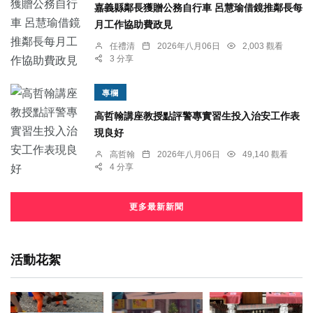
嘉義縣鄰長獲贈公務自行車 呂慧瑜借鏡推鄰長每
月工作協助費政見
任禮清
2026年八月06日
2,003 觀看
3 分享
專欄
高哲翰講座教授點評警專實習生投入治安工作表
現良好
高哲翰
2026年八月06日
49,140 觀看
4 分享
更多最新新聞
活動花絮