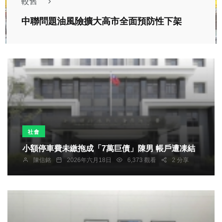
較舊
中聯問題油風險擴大高市全面預防性下架
社會
小額停車費未繳拖成「7萬巨債」陳男 帳戶遭凍結
陳信銘
2026年六月18日
6,373 觀看
2 分享