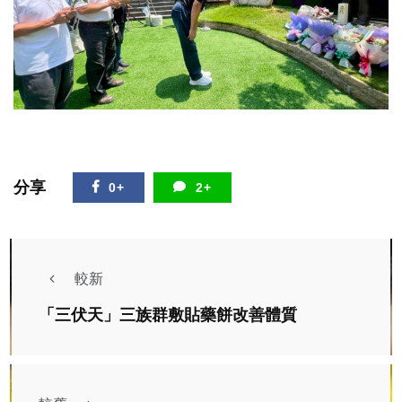
分享
0+
2+
較新
「三伏天」三族群敷貼藥餅改善體質