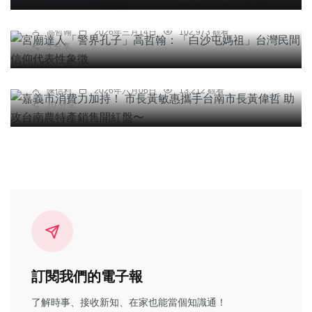
灣民間信仰代表性象徵
高哲翰
2026年三月14日
102,973 觀看
綜合新聞
5 分享
嘉義市消費力加持！ 市長黃敏惠攜手台南市長黃偉
哲 助攻台南農特產銷售開紅盤〜
陳信利
2026年六月06日
13,212 觀看
10 分享
訂閱我們的電子報
了解時事、接收新知、在家也能當個知識通！