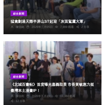
綜合新聞
猛禽劃過天際半屏山3/7起迎「灰面鵟鷹大軍」
陳信銘
2026年三月05日
7,989 觀看
2 分享
綜合新聞
《北城百畫帖》首度曝光嘉義取景 市長黃敏惠力挺
臺灣本土漫畫IP！
陳信利
2026年五月19日
11,360 觀看
專欄
12 分享
宮廟達人「警界孔子」高哲翰：「白沙屯媽祖」台