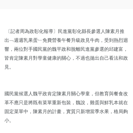
〔記者周為政彰化報導〕民進黨彰化縣長參選人陳素月推
出﹁週週乳果蛋﹂免費營養午餐升級政見牛肉，受到熱烈迴
響，兩位對手國民黨的魏平政和脫離民進黨參選的邱建富，
皆肯定陳素月對學童健康的關心，不過也拋出自己看法和政
見。
國民黨候選人魏平政肯定陳素月關心學童，但教育與餐食改
革不應只是將既有菜單重新包裝，魏說，雞蛋與鮮乳本就在
固定菜單中，陳素月的計畫，實質只新增當季水果，格局夠
小。