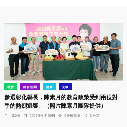
社會
綜合新聞
健康
文教
參選彰化縣長，陳素月的教育政策受到兩位對
手的熱烈迴響。（照片陳素月團隊提供）
周為政
2026年七月09日
6,846 觀看
3 分享