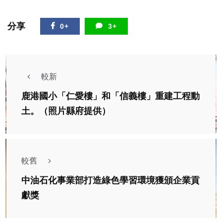
分享
0+
3+
較新
鹿港國小「仁愛樓」和「信義樓」重建工程動
土。（照片縣府提供）
較舊
中油石化事業部打造綠色學習環境獲頒企業貢
獻獎
綜合新聞
228向雄中自衛隊獻花雄中校長莊福泰發文自由的