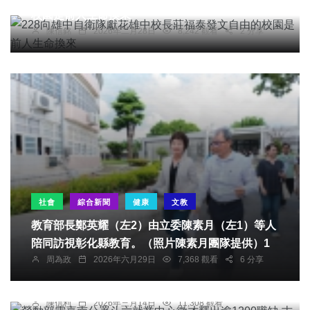
校園是前人生命換來
陳信銘
2026年二月28日
8,242 觀看
2 分享
社會
綜合新聞
健康
文教
教育部長鄭英耀（左2）由立委陳素月（左1）等人
陪同訪視彰化縣教育。（照片陳素月團隊提供）1
綜合新聞
周為政
2026年六月29日
7,368 觀看
6 分享
勞動部雲嘉南分署斗六就業中心徵才釋出逾1200職
缺 古坑綠色隧道變身面試場 氣氛熱絡！
陳信利
2026年三月14日
11,308 觀看