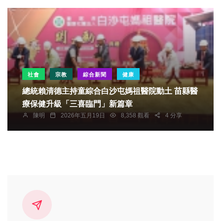
社會
宗教
綜合新聞
健康
總統賴清德主持童綜合白沙屯媽祖醫院動土 苗縣醫
療保健升級「三喜臨門」新篇章
陳明
2026年五月19日
8,358 觀看
4 分享