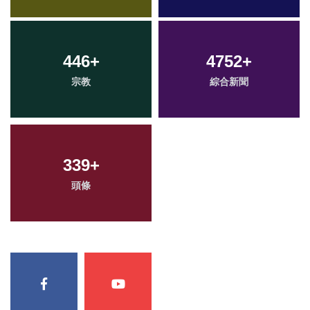
446
+
4752
+
宗教
綜合新聞
339
+
頭條