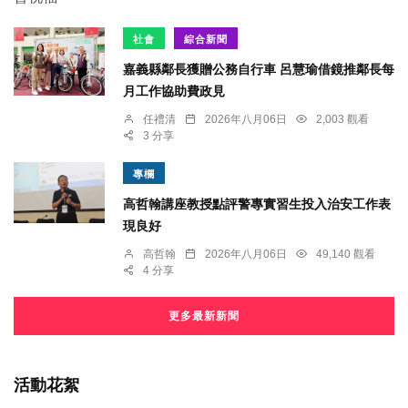
社會
綜合新聞
嘉義縣鄰長獲贈公務自行車 呂慧瑜借鏡推鄰長每
月工作協助費政見
任禮清
2026年八月06日
2,003 觀看
3 分享
專欄
高哲翰講座教授點評警專實習生投入治安工作表
現良好
高哲翰
2026年八月06日
49,140 觀看
4 分享
更多最新新聞
活動花絮