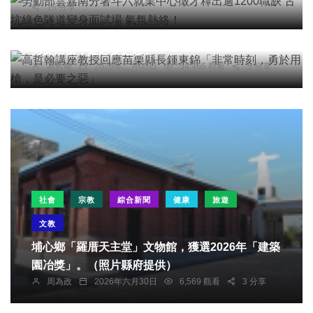
15 分享
專欄
高哲翰講座教授回應苗栗縣長鍾東錦「非常時刻，
勇於用槍，是必要之惡」
高哲翰
2026年二月05日
54,466 觀看
5 分享
社會
宗教
綜合新聞
健康
旅遊
文教
埔心鄉「羅厝天主堂」文物館，獲選2026年「建築
園冶獎」。（照片縣府提供）
周為政
2026年六月30日
6,569 觀看
3 分享