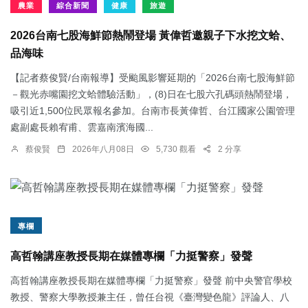
農業
綜合新聞
健康
旅遊
2026台南七股海鮮節熱鬧登場 黃偉哲邀親子下水挖文蛤、
品海味
【記者蔡俊賢/台南報導】受颱風影響延期的「2026台南七股海鮮節
－觀光赤嘴園挖文蛤體驗活動」，(8)日在七股六孔碼頭熱鬧登場，
吸引近1,500位民眾報名參加。台南市長黃偉哲、台江國家公園管理
處副處長賴宥甫、雲嘉南濱海國...
蔡俊賢
2026年八月08日
5,730 觀看
2 分享
專欄
高哲翰講座教授長期在媒體專欄「力挺警察」發聲
高哲翰講座教授長期在媒體專欄「力挺警察」發聲 前中央警官學校
教授、警察大學教授兼主任，曾任台視《臺灣變色龍》評論人、八