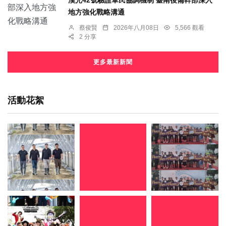
地方強化戰略溝通
蔡俊賢
2026年八月08日
5,566 觀看
2 分享
更多最新新聞
活動花絮