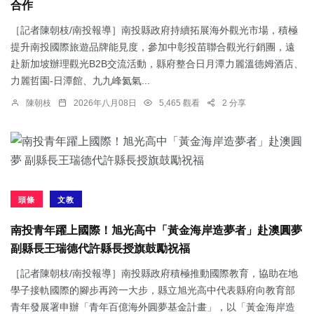
合作
［記者陳朝枝/南投報導］南投縣政府持續拓展海外觀光市場，積極
提升南投國際旅遊品牌能見度，參加中彰投苗聯合觀光行銷團，遠
赴新加坡辦理觀光B2B交流活動，縣府整合日月潭力麗溫德姆酒店、
力麗哲園-日潭館、九九峰氦氣...
陳朝枝
2026年八月08日
5,465 觀看
2 分享
頭條
文教
南投青年躍上國際！旭光高中「黃金海岸造夢者」赴澳圓夢
副縣長王瑞德代許縣長授旗鼓勵祝福
［記者陳朝枝/南投報導］南投縣政府積極推動國際教育，協助在地
學子接軌國際的腳步再跨一大步，縣立旭光高中代表縣府向教育部
青年發展署申辦「青年百億海外圓夢基金計畫」，以「黃金海岸造