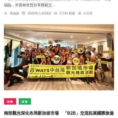
福臨，市長林世賢分享模範父...
周為政
2026年八月08日
5,744 觀看
4 分享
頭條
旅遊
南投觀光深化布局新加坡市場 「B2B」交流拓展國際旅遊