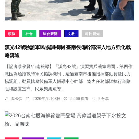
頭條
社會
綜合新聞
文教
科技新知
漢光42號驗證軍民協調機制 臺南後備幹部深入地方強化戰
略溝通
【記者蔡俊賢/台南報導】「漢光42號」演習實兵演練期間，第四作
戰區為驗證戰時軍民協調機制，透過臺南市後備指揮部動員暨民力
協調組，動員轄屬後備軍人輔導中心幹部，協力任務部隊執行道路
阻絕設置宣導、民眾聚集疏導...
蔡俊賢
2026年八月08日
5,566 觀看
2 分享