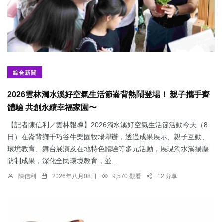
綜合新聞
2026雲林濁水溪好空氣生活節崙背熱鬧登場！ 親子攜手齊
體驗 共創永續幸福家園〜
【記者陳信利／雲林報導】2026濁水溪好空氣生活節活動今天（8
日）在崙背鄉千巧谷牛樂園牧場舉辦，透過成果展示、親子互動、
環境教育、舞台展演及在地特色體驗等多元活動，展現濁水溪揚塵
防制成果，深化全民環境教育，並...
陳信利
2026年八月08日
9,570 觀看
12 分享