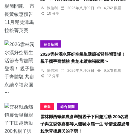
陳信利
2026年八月09日
4,762 觀看
10 分享
綜合新聞
2026雲林濁水溪好空氣生活節崙背熱鬧登場！
親子攜手齊體驗 共創永續幸福家園〜
陳信利
2026年八月08日
9,570 觀看
12 分享
農業
綜合新聞
雲林縣西螺鎮農會舉辦親子下田趣活動 200名親
子與立委張嘉郡等人體驗水稻一生 珍惜並感恩每
粒米背後農民的辛勞！