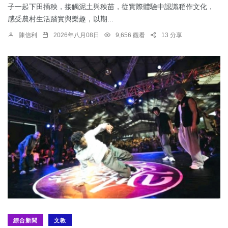
子一起下田插秧，接觸泥土與秧苗，從實際體驗中認識稻作文化，
感受農村生活踏實與樂趣，以期...
陳信利
2026年八月08日
9,656 觀看
13 分享
綜合新聞
文教