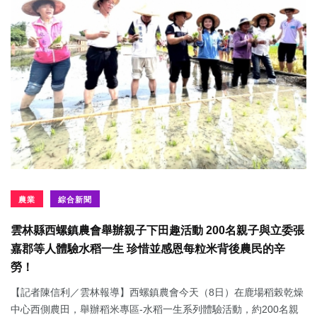
農業
綜合新聞
雲林縣西螺鎮農會舉辦親子下田趣活動 200名親子與立委張
嘉郡等人體驗水稻一生 珍惜並感恩每粒米背後農民的辛
勞！
【記者陳信利／雲林報導】西螺鎮農會今天（8日）在鹿場稻榖乾燥
中心西側農田，舉辦稻米專區-水稻一生系列體驗活動，約200名親