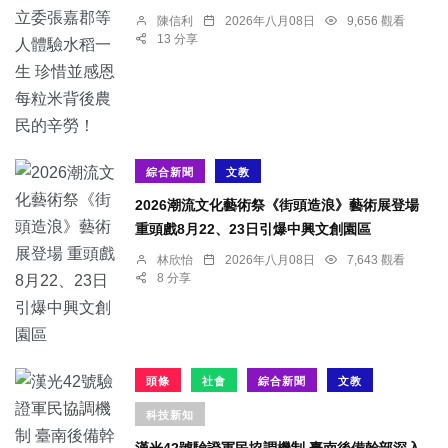
陳信利
2026年八月08日
9,656 觀看
13 分享
綜合新聞
文教
2026潮流文化藝術祭《街頭造浪》藝術展登場
重頭戲8月22、23日引爆中興文創園區
林欣怡
2026年八月08日
7,643 觀看
8 分享
頭條
社會
綜合新聞
文教
科技新知
漢光42號驗證軍民協調機制 臺南後備幹部深入