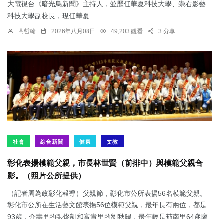
大電視台《暗光鳥新聞》主持人，並歷任華夏科技大學、崇右影藝
科技大學副校長，現任華夏...
高哲翰
2026年八月08日
49,203 觀看
3 分享
社會
綜合新聞
健康
文教
彰化表揚模範父親，市長林世賢（前排中）與模範父親合
影。（照片公所提供）
（記者周為政彰化報導）父親節，彰化市公所表揚56名模範父親。
彰化市公所在生活藝文館表揚56位模範父親，最年長有兩位，都是
93歲，介壽里的張燦凱和富貴里的劉秋陽，最年輕是茄南里64歲廖