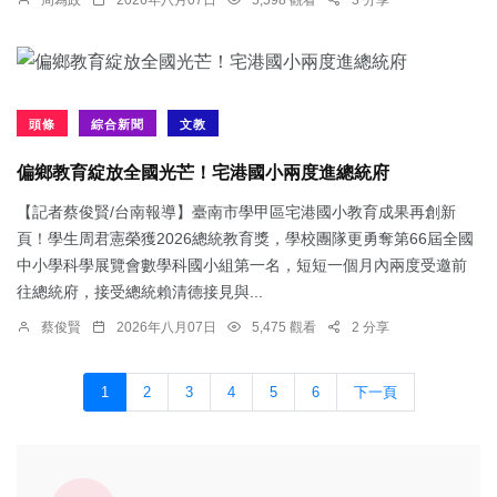
周為政
2026年八月07日
5,598 觀看
3 分享
頭條
綜合新聞
文教
偏鄉教育綻放全國光芒！宅港國小兩度進總統府
【記者蔡俊賢/台南報導】臺南市學甲區宅港國小教育成果再創新
頁！學生周君憲榮獲2026總統教育獎，學校團隊更勇奪第66屆全國
中小學科學展覽會數學科國小組第一名，短短一個月內兩度受邀前
往總統府，接受總統賴清德接見與...
蔡俊賢
2026年八月07日
5,475 觀看
2 分享
1
2
3
4
5
6
下一頁