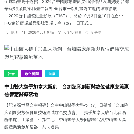
全球動畫高手過招！2026台中國際動畫影展65部作品入圍揭曉 台灣
華報/特派員陳明/臺中報導 全台唯一以動畫為主題的城市影展
「2026台中國際動畫影展（TIAF）」將於10月3日至10日在台中
iFG遠雄廣場威秀影城登場，今（8/7）日正式...
陳明
2026年八月07日
6,349 觀看
5 分享
社會
綜合新聞
健康
中山醫大攜手加拿大新創 台加臨床創新與數位健康交流聚
焦智慧醫療落地
【記者張世昌台中報導】台中中山醫學大學今（7）日舉辦「台加臨
床創新與數位健康技術跨域媒合交流會」，攜手加拿大駐台北貿易
辦事處、生策會、生策中心、中山醫學大學附設醫院及中山醫大高
齡產業新創加速器，共同邀集...