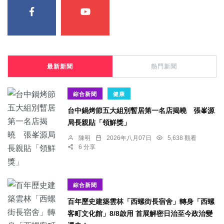
最新新聞
熱門新聞
綜合新聞
健康
台中鍋烤節五大組別暫居第一名店揭曉 張峯源
局長親貼「領鮮獎」
陳明
2026年八月07日
5,638 觀看
6 分享
綜合新聞
百年歷史建築雲林「西螺街長宿舍」轉身「西螺
客町文化館」8/8啟用 首展解密日治至今政治變