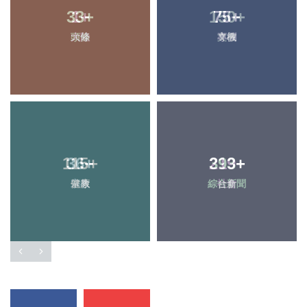
33
1
+
+
150
75
+
+
大陸
頭條
文教
專欄
115
36
+
+
219
393
+
+
宗教
健康
綜合新聞
社會