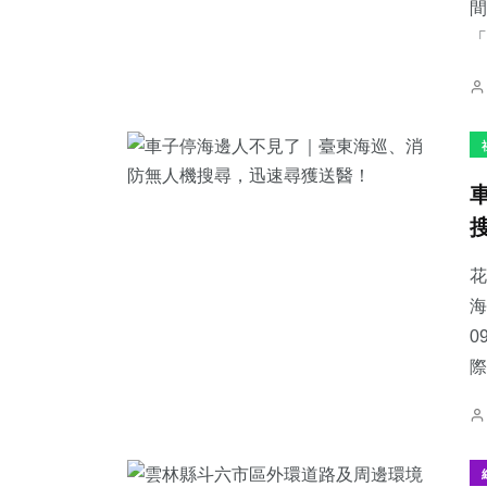
間
「
花
海
0
際