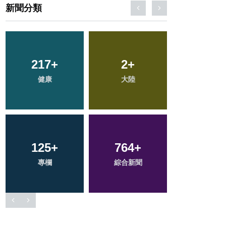
新聞分類
67
+
404
+
237
+
宗教
社會
文教
54
+
174
+
37
+
頭條
旅遊
科技新知