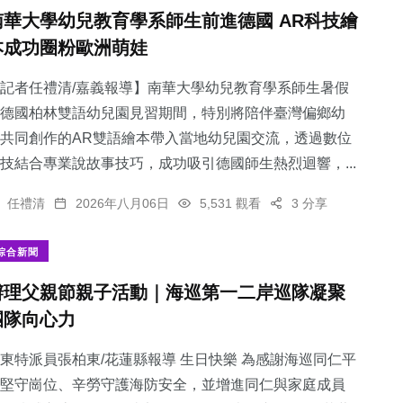
南華大學幼兒教育學系師生前進德國 AR科技繪
本成功圈粉歐洲萌娃
記者任禮清/嘉義報導】南華大學幼兒教育學系師生暑假
德國柏林雙語幼兒園見習期間，特別將陪伴臺灣偏鄉幼
共同創作的AR雙語繪本帶入當地幼兒園交流，透過數位
技結合專業說故事技巧，成功吸引德國師生熱烈迴響，...
任禮清
2026年八月06日
5,531 觀看
3 分享
綜合新聞
辦理父親節親子活動｜海巡第一二岸巡隊凝聚
團隊向心力
東特派員張柏東/花蓮縣報導 生日快樂 為感謝海巡同仁平
堅守崗位、辛勞守護海防安全，並增進同仁與家庭成員