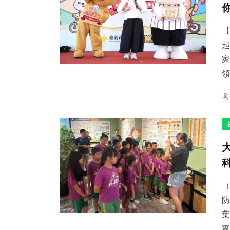
【
起
家
67
+
409
+
240
+
領
宗教
社會
文教
54
+
174
+
37
+
頭條
旅遊
科技新知
（
防
葉
實