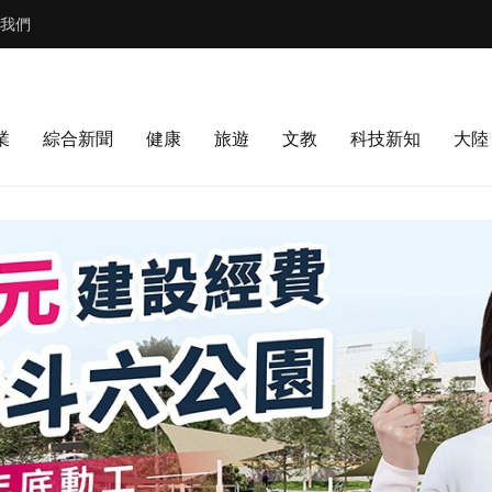
我們
業
綜合新聞
健康
旅遊
文教
科技新知
大陸