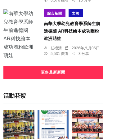
8,070 觀看
13 分享
綜合新聞
文教
南華大學幼兒教育學系師生前
進德國 AR科技繪本成功圈粉
歐洲萌娃
任禮清
2026年八月06日
5,531 觀看
3 分享
更多最新新聞
活動花絮