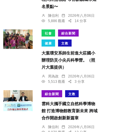
名景點〜
陳信利
2026年八月06日
5,886 觀看
14 分享
社會
綜合新聞
健康
文教
大葉環安系師生前進大莊國小
辦理防災小尖兵科學營。（照
片大葉提供）
周為政
2026年八月06日
5,513 觀看
3 分享
綜合新聞
文教
雲科大攜手國立自然科學博物
館 打造博物館教育新未來 跨域
合作開啟創新新篇章
陳信利
2026年八月06日