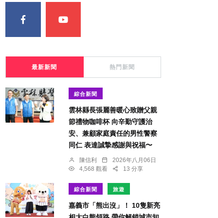
最新新聞
熱門新聞
綜合新聞
雲林縣長張麗善暖心致贈父親
節禮物咖啡杯 向辛勤守護治
安、兼顧家庭責任的男性警察
同仁 表達誠摯感謝與祝福〜
陳信利
2026年八月06日
4,568 觀看
13 分享
綜合新聞
旅遊
嘉義市「熊出沒」！ 10隻新亮
相大白熊領路 帶你解鎖城市知