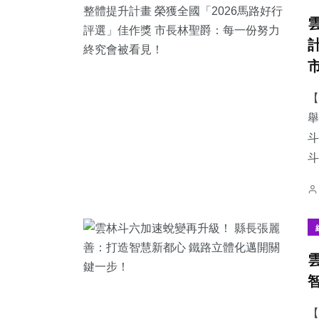
【
舉
斗
【