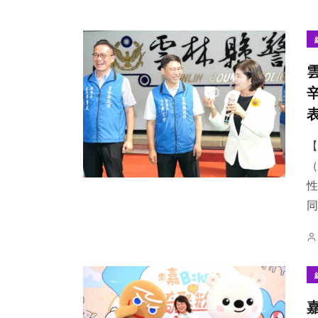
【
（
性
同