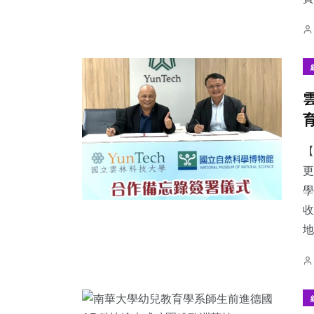
【
更
學
收
地.