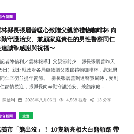
綜合新聞
雲林縣長張麗善暖心致贈父親節禮物咖啡杯 向
辛勤守護治安、兼顧家庭責任的男性警察同仁
表達誠摯感謝與祝福〜
記者陳信利／雲林報導】父親節前夕，縣長張麗善昨天
5日）親赴縣政府各局處致贈父親節禮物咖啡杯，慰勉男
同仁辛勞並提年賀節。 縣長張麗善到達警察局時，受到
仁熱情歡迎，張縣長向辛勤守護治安、兼顧家庭...
陳信利
2026年八月06日
4,568 觀看
13 分享
綜合新聞
旅遊
嘉義市「熊出沒」！ 10隻新亮相大白熊領路 帶