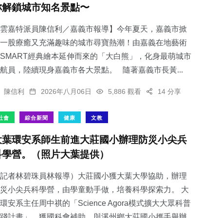
你解鎖城市知名景點〜
雲嘉特派員陳信利／嘉義市報導】今年夏天，嘉義市掀
一股療癒又充滿趣味的城市尋寶熱潮！由嘉義在地藝術
SMART經典繪本延伸而來的「大白熊」，化身最萌城市
76
+
217
+
2
+
航員，陸續現身嘉義市各大景點。 隨著嘉義市長黃...
農業
健康
大陸
陳信利
2026年八月06日
5,886 觀看
14 分享
社會
綜合新聞
健康
文教
大葉環安系師生前進大莊國小辦理防災小尖兵
125
+
764
+
科學營。（照片大葉提供）
專欄
綜合新聞
記者林碧珠員林報導）大莊國小獲大葉大學協助，辦理
災小尖兵科學營，由學童動手做，培養科學探索力。 大
環安系主任周中祺的「Science Agora模式擴大大眾科普
踐計畫」，獲國科會補助，與溪州鄉大莊國小攜手舉辦...