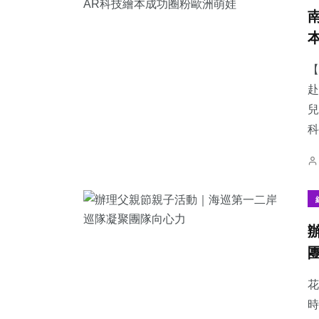
【
赴
兒
科
花
時