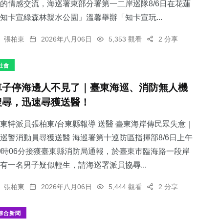
的情感交流，海巡署東部分署第一二岸巡隊8/6日在花蓮
知卡宣綠森林親水公園」溫馨舉辦「知卡宣玩...
張柏東
2026年八月06日
5,353 觀看
2 分享
社會
車子停海邊人不見了｜臺東海巡、消防無人機
搜尋，迅速尋獲送醫！
東特派員張柏東/台東縣報導 送醫 臺東海岸傳民眾失意｜
巡警消動員尋獲送醫 海巡署第十巡防區指揮部8/6日上午
9時06分接獲臺東縣消防局通報，於臺東市臨海路一段岸
有一名男子疑似輕生，請海巡署派員協尋...
張柏東
2026年八月06日
5,444 觀看
2 分享
綜合新聞