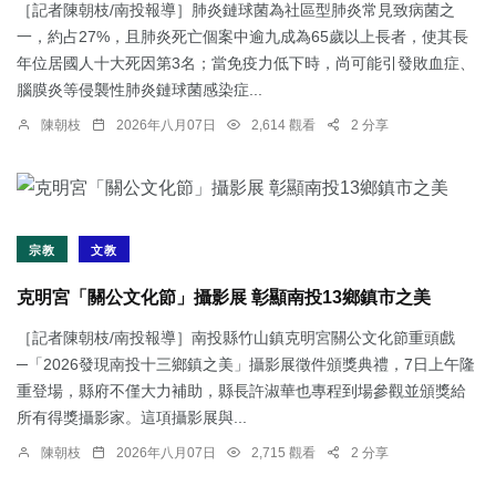
［記者陳朝枝/南投報導］肺炎鏈球菌為社區型肺炎常見致病菌之
一，約占27%，且肺炎死亡個案中逾九成為65歲以上長者，使其長
年位居國人十大死因第3名；當免疫力低下時，尚可能引發敗血症、
腦膜炎等侵襲性肺炎鏈球菌感染症...
陳朝枝
2026年八月07日
2,614 觀看
2 分享
宗教
文教
克明宮「關公文化節」攝影展 彰顯南投13鄉鎮市之美
［記者陳朝枝/南投報導］南投縣竹山鎮克明宮關公文化節重頭戲
─「2026發現南投十三鄉鎮之美」攝影展徵件頒獎典禮，7日上午隆
重登場，縣府不僅大力補助，縣長許淑華也專程到場參觀並頒獎給
所有得獎攝影家。這項攝影展與...
陳朝枝
2026年八月07日
2,715 觀看
2 分享