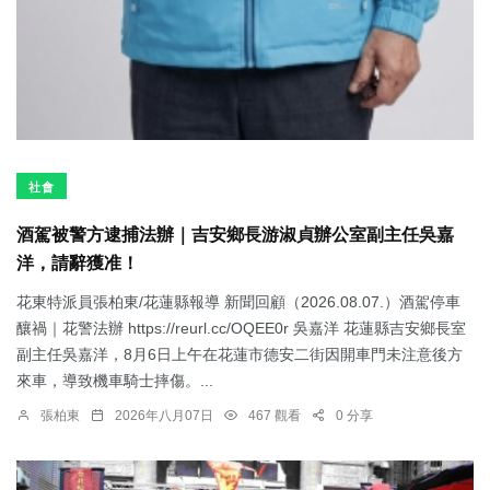
社會
酒駕被警方逮捕法辦｜吉安鄉長游淑貞辦公室副主任吳嘉
洋，請辭獲准！
花東特派員張柏東/花蓮縣報導 新聞回顧（2026.08.07.）酒駕停車
釀禍｜花警法辦 https://reurl.cc/OQEE0r 吳嘉洋 花蓮縣吉安鄉長室
副主任吳嘉洋，8月6日上午在花蓮市德安二街因開車門未注意後方
來車，導致機車騎士摔傷。...
張柏東
2026年八月07日
467 觀看
0 分享