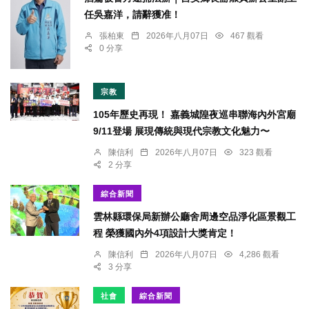
任吳嘉洋，請辭獲准！
張柏東
2026年八月07日
467 觀看
0 分享
宗教
105年歷史再現！ 嘉義城隍夜巡串聯海內外宮廟
9/11登場 展現傳統與現代宗教文化魅力〜
陳信利
2026年八月07日
323 觀看
2 分享
綜合新聞
雲林縣環保局新辦公廳舍周邊空品淨化區景觀工
程 榮獲國內外4項設計大獎肯定！
陳信利
2026年八月07日
4,286 觀看
3 分享
社會
綜合新聞