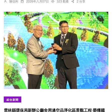
陳信利
2026年八月07日
323 觀看
2 分享
綜合新聞
雲林縣環保局新辦公廳舍周邊空品淨化區景觀工程 榮獲國