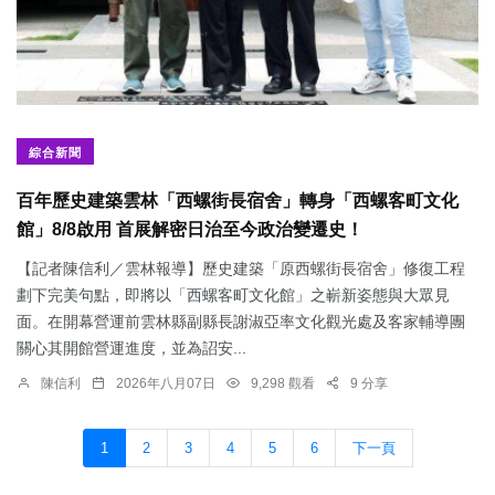
綜合新聞
百年歷史建築雲林「西螺街長宿舍」轉身「西螺客町文化
館」8/8啟用 首展解密日治至今政治變遷史！
【記者陳信利／雲林報導】歷史建築「原西螺街長宿舍」修復工程
劃下完美句點，即將以「西螺客町文化館」之嶄新姿態與大眾見
面。在開幕營運前雲林縣副縣長謝淑亞率文化觀光處及客家輔導團
關心其開館營運進度，並為詔安...
陳信利
2026年八月07日
9,298 觀看
9 分享
1
2
3
4
5
6
下一頁