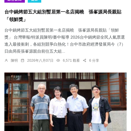
台中鍋烤節五大組別暫居第一名店揭曉 張峯源局長親貼
「領鮮獎」
台中鍋烤節五大組別暫居第一名店揭曉 張峯源局長親貼「領鮮
獎」 台灣華報/特派員陳明/臺中報導 2026台中鍋烤節全民人氣票選
進入最後衝刺，各組別競爭白熱化！台中市政府經濟發展局今（7）
日由局長張峯源親自前往五大組...
陳明
2026年八月07日
6,571 觀看
6 分享