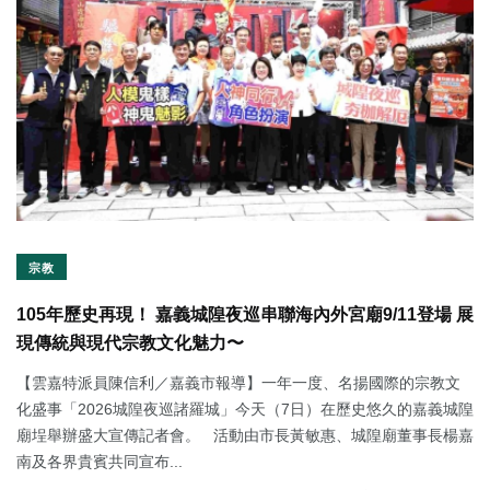
宗教
105年歷史再現！ 嘉義城隍夜巡串聯海內外宮廟9/11登場 展
現傳統與現代宗教文化魅力〜
【雲嘉特派員陳信利／嘉義市報導】一年一度、名揚國際的宗教文
化盛事「2026城隍夜巡諸羅城」今天（7日）在歷史悠久的嘉義城隍
廟埕舉辦盛大宣傳記者會。 活動由市長黃敏惠、城隍廟董事長楊嘉
南及各界貴賓共同宣布...