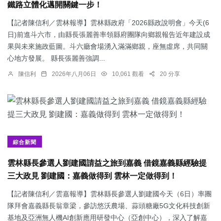
鐵路立體化邁開關鍵一步！
【記者陳信利／雲林報導】雲林縣政府「2026縣政說明會」今天(6
日)前進斗六市，由縣長張麗善率領縣府團隊向鄉親報告近年建設成
果與未來施政藍圖。斗六廳會場湧入滿滿鄉親，座無虛席，共同關
心地方發展。 縣長張麗善強調...
陳信利
2026年八月06日
10,061 觀看
20 分享
綜合新聞
雲林縣長參選人劉建國請益之旅到嘉義 借鏡嘉義縣經驗提
三大政見 劉建國：嘉義做得到 雲林一定做得到！
【記者陳信利／雲嘉報導】雲林縣長參選人劉建國今天（6日）率團
隊拜會嘉義縣長翁章梁，參訪悠沃農場、蒜頭糖廠5G文化科技創新
基地及亞洲無人機AI創新應用研發中心（亞創中心），深入了解嘉