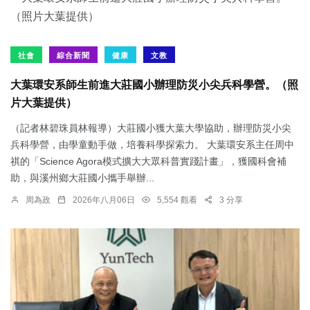
社會
綜合新聞
健康
文教
大葉環安系師生前進大莊國小辦理防災小尖兵科學營。（照
片大葉提供）
（記者林碧珠員林報導）大莊國小獲大葉大學協助，辦理防災小尖
兵科學營，由學童動手做，培養科學探索力。 大葉環安系主任周中
祺的「Science Agora模式擴大大眾科普實踐計畫」，獲國科會補
助，與溪州鄉大莊國小攜手舉辦...
周為政
2026年八月06日
5,554 觀看
3 分享