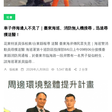
社會
車子停海邊人不見了｜臺東海巡、消防無人機搜尋，迅速尋
獲送醫！
花東特派員張柏東/台東縣報導 送醫 臺東海岸傳民眾失意｜海巡警消
動員尋獲送醫 海巡署第十巡防區指揮部8/6日上午09時06分接獲臺
東縣消防局通報，於臺東市臨海路一段岸際有一名男子疑似輕生，
請海巡署派員協尋...
張柏東
2026年八月06日
5,547 觀看
2 分享