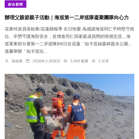
綜合新聞
辦理父親節親子活動｜海巡第一二岸巡隊凝聚團隊向心力
花東特派員張柏東/花蓮縣報導 生日快樂 為感謝海巡同仁平時堅守崗
位、辛勞守護海防安全，並增進同仁與家庭成員間的情感交流，海
巡署東部分署第一二岸巡隊8/6日在花蓮「知卡宣綠森林親水公園」
溫馨舉辦「知卡宣玩...
張柏東
2026年八月06日
5,400 觀看
2 分享