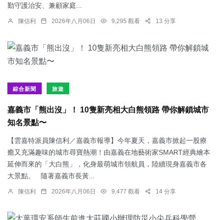
勤守護治安、兼顧家庭...
陳信利
2026年八月06日
9,295 觀看
13 分享
綜合新聞
旅遊
嘉義市「熊出沒」！ 10隻新亮相大白熊領路 帶你解鎖城市
知名景點〜
【雲嘉特派員陳信利／嘉義市報導】今年夏天，嘉義市掀起一股療
癒又充滿趣味的城市尋寶熱潮！由嘉義在地藝術家SMART經典繪本
延伸而來的「大白熊」，化身最萌城市領航員，陸續現身嘉義市各
大景點。 隨著嘉義市長黃...
陳信利
2026年八月06日
9,477 觀看
14 分享