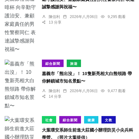
誠摯感謝與祝福〜
陳信利
2026年八月06日
9,295 觀看
13 分享
綜合新聞
旅遊
嘉義市「熊出沒」！ 10隻新亮相大白熊領路 帶
你解鎖城市知名景點〜
陳信利
2026年八月06日
9,477 觀看
14 分享
社會
綜合新聞
健康
文教
大葉環安系師生前進大莊國小辦理防災小尖兵科
學營。（照片大葉提供）