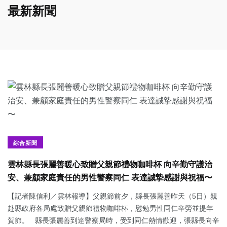
最新新聞
綜合新聞
雲林縣長張麗善暖心致贈父親節禮物咖啡杯 向辛勤守護治
安、兼顧家庭責任的男性警察同仁 表達誠摯感謝與祝福〜
【記者陳信利／雲林報導】父親節前夕，縣長張麗善昨天（5日）親
赴縣政府各局處致贈父親節禮物咖啡杯，慰勉男性同仁辛勞並提年
賀節。 縣長張麗善到達警察局時，受到同仁熱情歡迎，張縣長向辛