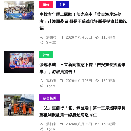
頭條
文教
南投青年躍上國際！旭光高中「黃金海岸造夢
者」赴澳圓夢 副縣長王瑞德代許縣長授旗鼓勵祝
福
陳朝枝
2026年八月08日
118 觀看
0 分享
社會
張冠李戴｜三立新聞蓄意下標「吉安鄉長酒駕肇
事」，游淑貞提告！
張柏東
2026年八月08日
185 觀看
0 分享
綜合新聞
「父」重前行「爸」氣登場｜第一三岸巡隊隊長
鄭俊利親赴第一線慰勉海巡同仁
張柏東
2026年八月08日
159 觀看
0 分享