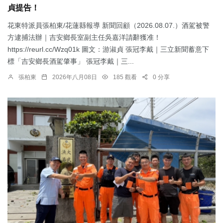
貞提告！
花東特派員張柏東/花蓮縣報導 新聞回顧（2026.08.07.）酒駕被警
方逮捕法辦｜吉安鄉長室副主任吳嘉洋請辭獲准！
https://reurl.cc/Wzq01k 圖文：游淑貞 張冠李戴｜三立新聞蓄意下
標「吉安鄉長酒駕肇事」 張冠李戴｜三...
張柏東
2026年八月08日
185 觀看
0 分享