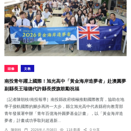
頭條
文教
南投青年躍上國際！旭光高中「黃金海岸造夢者」赴澳圓夢
副縣長王瑞德代許縣長授旗鼓勵祝福
［記者陳朝枝/南投報導］南投縣政府積極推動國際教育，協助在地
學子接軌國際的腳步再跨一大步，縣立旭光高中代表縣府向教育部
青年發展署申辦「青年百億海外圓夢基金計畫」，以「黃金海岸造
夢者」計畫成功爭取到超過新...
陳朝枝
2026年八月08日
118 觀看
0 分享