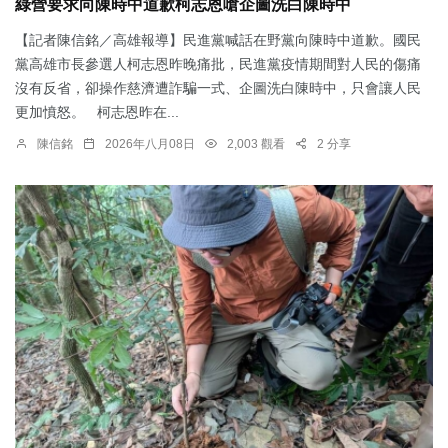
綠營要求向陳時中道歉柯志恩嗆企圖洗白陳時中
【記者陳信銘／高雄報導】民進黨喊話在野黨向陳時中道歉。國民
黨高雄市長參選人柯志恩昨晚痛批，民進黨疫情期間對人民的傷痛
沒有反省，卻操作慈濟遭詐騙一式、企圖洗白陳時中，只會讓人民
更加憤怒。 柯志恩昨在...
陳信銘
2026年八月08日
2,003 觀看
2 分享