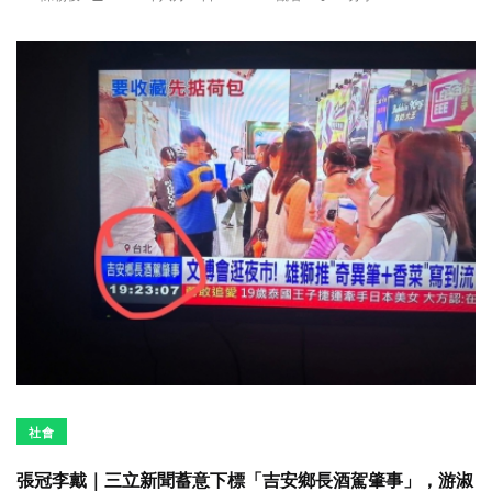
社會
張冠李戴｜三立新聞蓄意下標「吉安鄉長酒駕肇事」，游淑