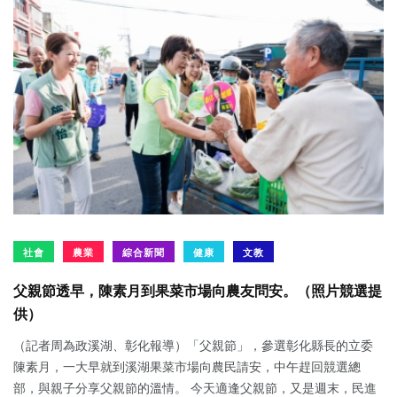
社會
農業
綜合新聞
健康
文教
父親節透早，陳素月到果菜市場向農友問安。（照片競選提
供）
（記者周為政溪湖、彰化報導）「父親節」，參選彰化縣長的立委
陳素月，一大早就到溪湖果菜市場向農民請安，中午趕回競選總
部，與親子分享父親節的溫情。 今天適逢父親節，又是週末，民進