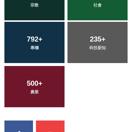
宗教
社會
792
+
235
+
專欄
科技新知
500
+
農業