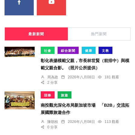
最新新聞
熱門新聞
社會
綜合新聞
健康
文教
彰化表揚模範父親，市長林世賢（前排中）與模
範父親合影。（照片公所提供）
周為政
2026年八月08日
181 觀看
2 分享
頭條
旅遊
南投觀光深化布局新加坡市場 「B2B」交流拓
展國際旅遊合作
陳朝枝
2026年八月08日
113 觀看
0 分享