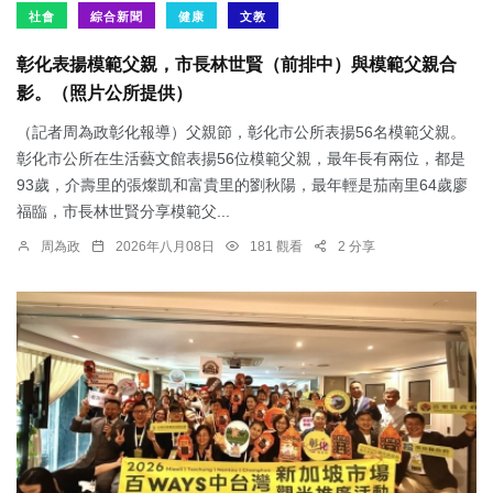
社會
綜合新聞
健康
文教
彰化表揚模範父親，市長林世賢（前排中）與模範父親合
影。（照片公所提供）
（記者周為政彰化報導）父親節，彰化市公所表揚56名模範父親。
彰化市公所在生活藝文館表揚56位模範父親，最年長有兩位，都是
93歲，介壽里的張燦凱和富貴里的劉秋陽，最年輕是茄南里64歲廖
福臨，市長林世賢分享模範父...
周為政
2026年八月08日
181 觀看
2 分享