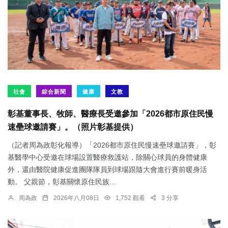
社會
綜合新聞
健康
文教
彰基董事長、牧師、醫療長受邀參加「2026都市原住民慢
速壘球邀請賽」。（照片彰基提供）
（記者周為政彰化報導）「2026都市原住民慢速壘球邀請賽」，彰
基醫學中心受邀在球場設置醫療救護站，除關心球員的身體健康
外，還由醫院健康促進團隊隊員到球場跟隨大會進行賽前暖身活
動。 父親節，彰基關懷原住民族...
周為政
2026年八月08日
1,752 觀看
3 分享