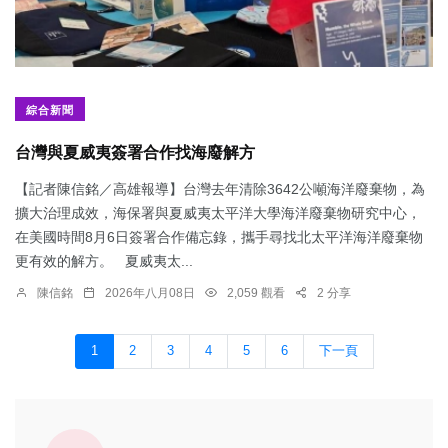
綜合新聞
台灣與夏威夷簽署合作找海廢解方
【記者陳信銘／高雄報導】台灣去年清除3642公噸海洋廢棄物，為
擴大治理成效，海保署與夏威夷太平洋大學海洋廢棄物研究中心，
在美國時間8月6日簽署合作備忘錄，攜手尋找北太平洋海洋廢棄物
更有效的解方。 夏威夷太...
陳信銘
2026年八月08日
2,059 觀看
2 分享
1
2
3
4
5
6
下一頁