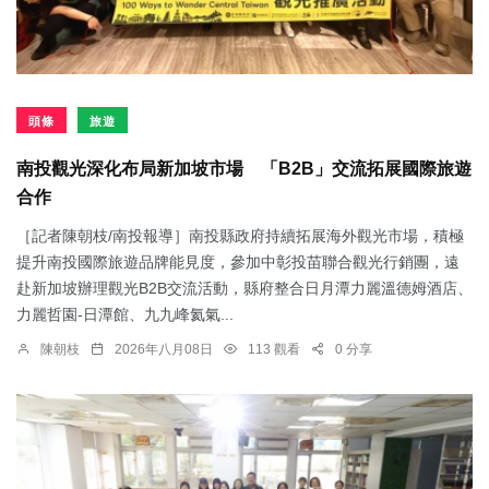
頭條
旅遊
南投觀光深化布局新加坡市場 「B2B」交流拓展國際旅遊
合作
［記者陳朝枝/南投報導］南投縣政府持續拓展海外觀光市場，積極
提升南投國際旅遊品牌能見度，參加中彰投苗聯合觀光行銷團，遠
赴新加坡辦理觀光B2B交流活動，縣府整合日月潭力麗溫德姆酒店、
力麗哲園-日潭館、九九峰氦氣...
陳朝枝
2026年八月08日
113 觀看
0 分享