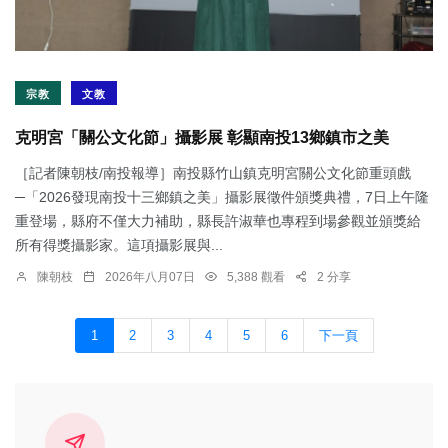
宗教
文教
克明宮「關公文化節」攝影展 彰顯南投13鄉鎮市之美
［記者陳朝枝/南投報導］南投縣竹山鎮克明宮關公文化節重頭戲
─「2026發現南投十三鄉鎮之美」攝影展徵件頒獎典禮，7日上午隆
重登場，縣府不僅大力補助，縣長許淑華也專程到場參觀並頒獎給
所有得獎攝影家。這項攝影展與...
陳朝枝
2026年八月07日
5,388 觀看
2 分享
1
2
3
4
5
6
下一頁