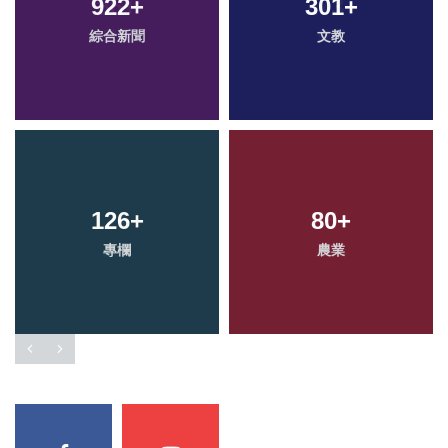
922
+
301
+
綜合新聞
文教
126
+
80
+
專欄
農業