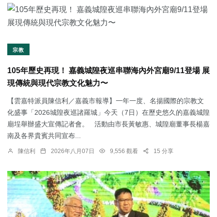
宗教
105年歷史再現！ 嘉義城隍夜巡串聯海內外宮廟9/11登場 展
現傳統與現代宗教文化魅力〜
【雲嘉特派員陳信利／嘉義市報導】一年一度、名揚國際的宗教文
化盛事「2026城隍夜巡諸羅城」今天（7日）在歷史悠久的嘉義城隍
廟埕舉辦盛大宣傳記者會。 活動由市長黃敏惠、城隍廟董事長楊嘉
南及各界貴賓共同宣布...
陳信利
2026年八月07日
9,556 觀看
15 分享