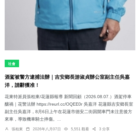
社會
酒駕被警方逮捕法辦｜吉安鄉長游淑貞辦公室副主任吳嘉
洋，請辭獲准！
花東特派員張柏東/花蓮縣報導 新聞回顧（2026.08.07.）酒駕停車
釀禍｜花警法辦 https://reurl.cc/OQEE0r 吳嘉洋 花蓮縣吉安鄉長室
副主任吳嘉洋，8月6日上午在花蓮市德安二街因開車門未注意後方
來車，導致機車騎士摔傷。...
張柏東
2026年八月07日
5,551 觀看
3 分享