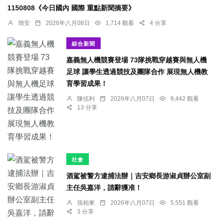
1150808《今日國內 國際 重點新聞摘要》
簡安
2026年八月08日
1,714 觀看
4 分享
綜合新聞
嘉義無人機競賽登場 73隊挑戰穿越賽與無人機
足球 讓學生透過競技及團隊合作 展現無人機教
育學習成果！
陳信利
2026年八月07日
9,442 觀看
13 分享
社會
酒駕被警方逮捕法辦｜吉安鄉長游淑貞辦公室副
主任吳嘉洋，請辭獲准！
張柏東
2026年八月07日
5,551 觀看
3 分享