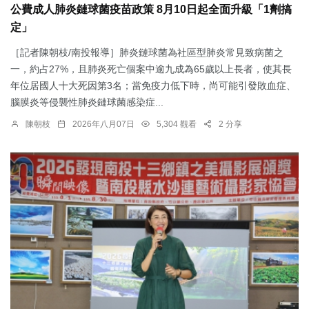
公費成人肺炎鏈球菌疫苗政策 8月10日起全面升級「1劑搞
定」
［記者陳朝枝/南投報導］肺炎鏈球菌為社區型肺炎常見致病菌之
一，約占27%，且肺炎死亡個案中逾九成為65歲以上長者，使其長
年位居國人十大死因第3名；當免疫力低下時，尚可能引發敗血症、
腦膜炎等侵襲性肺炎鏈球菌感染症...
陳朝枝
2026年八月07日
5,304 觀看
2 分享