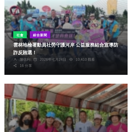
社會
綜合新聞
雲林地檢署動員社勞守護河岸 公益服務結合宣導防
詐反賄選！
陳信利
2026年七月24日
10,410 觀看
16 分享