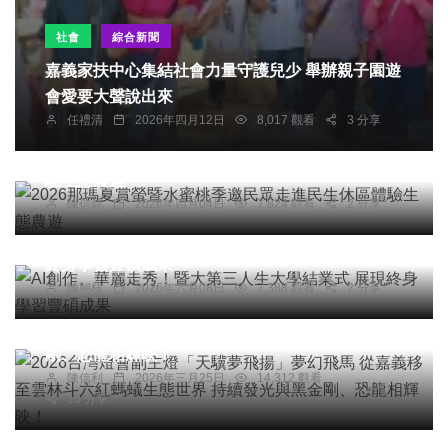
社會
綜合新聞
嘉義家扶中心集結社會力量守護兒少 舉辦親子園遊
會愛要大聲說出來
任禮清
2026年四月12日
8,017 觀看
3 分享
綜合新聞
2026那瑪夏賞螢暨水蜜桃季邀民眾走進民生休區體
驗生態農遊
陳信銘
2026年四月04日
7,824 觀看
2 分享
文教
AI創作、華麗走秀！暨大第三人生大學結業式 展現
終身學習豐碩成果
旅遊
陳朝枝
2026年六月08日
7,388 觀看
2 分享
2026台灣燈會副主燈「天驥夢飛揚」夢幻飛馬 從
嘉義移至雲林斗六紅螞蟻生態世界 持續發光與黑金
剛、恐龍相輝映！
陳信利
2026年三月25日
14,312 觀看
18 分享