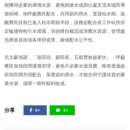
能獲得必要的灌溉水源，避免因搶水或因位處支流末端而導
致枯竭，他呼籲農民配合，共同節約用水，度過枯水期。提
醒農民目前已進入枯水期前半段，請務必配合各工作站所排
定輪灌時程引水灌溉，切勿擅自截流或浪費水資源，管理處
也將派員加強各埤圳巡查，確保配水公平性。
呂文豪強調，「巡田頭、顧田尾，五穀豐收趁家伙」，呼籲
農民加強田間灌溉管理，避免不必要水源浪費，唯有透過政
府與民間共同配合，落實節約用水，才能共同守護珍貴的農
業水源，保障一期作順利收成。
分享
0+
3+