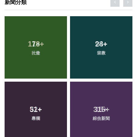
新聞分類
178
1
+
+
28
94
+
+
社會
大陸
宗教
健康
51
32
+
+
315
15
+
+
專欄
農業
綜合新聞
科技新知