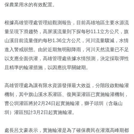
保農業用水的有效配置。
根據高雄管理處管理組觀測報告，目前高雄地區主要水源流
量呈現下滑趨勢，高屏溪流量則下探每秒11.1立方公尺，旗
山溪目前流量僅約每秒1.36立方公尺，河川流量驟減，水情
進入警戒狀態。由於近期無明顯降雨，河川天然流量已不足
以支應全面供灌，高雄管理處依據水情預測，決定採取彈性
且精準的輪灌措施，以因應抗旱關鍵期。
高雄管理處為讓有限水資源發揮最大效益，分階段啟動輪灌
機制，其中旗山溪水系灌區、復興渠灌區已實施輪灌機制，
曹公圳灌區將於2月24日起實施輪灌，獅子頭圳（含龜山
圳）灌區預計3月2日起實施輪灌。
處長呂文豪表示，實施輪灌是為了確保農民在灌溉高峰期都