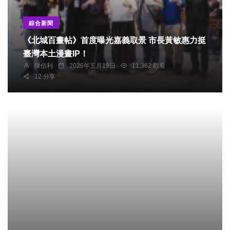
綜合新聞
《北城百畫帖》首度曝光嘉義取景 市長黃敏惠力挺
臺灣本土漫畫IP！
陳信利
2026年五月19日
11,362 觀看
12 分享