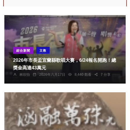
綜合新聞
文教
2026年市長盃宜蘭縣歌唱大賽，6/24報名開跑！總
獎金高達43萬元
林欣怡
2026年六月17日
8,440 觀看
7 分享