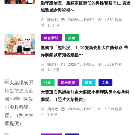
勤守護治安、兼顧家庭責任的男性警察同仁 表達
誠摯感謝與祝福〜
陳信利
2026年八月06日
4,561 觀看
13 分享
綜合新聞
旅遊
嘉義市「熊出沒」！ 10隻新亮相大白熊領路 帶
你解鎖城市知名景點〜
陳信利
2026年八月06日
5,879 觀看
14 分享
社會
綜合新聞
健康
文教
大葉環安系師生前進大莊國小辦理防災小尖兵科
學營。（照片大葉提供）
周為政
2026年八月06日
5,508 觀看
3 分享