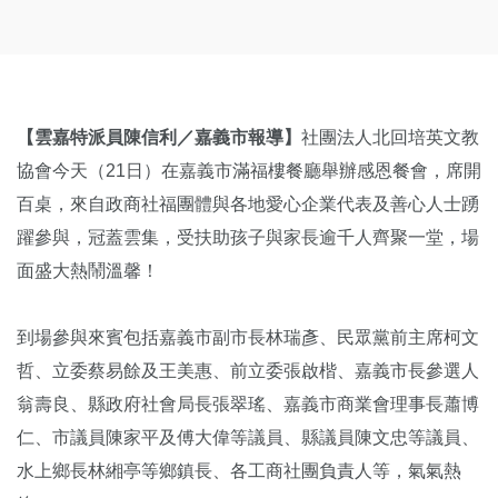
【雲嘉特派員陳信利／嘉義市報導】
社團法人北回培英文教
協會今天（21日）在嘉義市滿福樓餐廳舉辦感恩餐會，席開
百桌，來自政商社福團體與各地愛心企業代表及善心人士踴
躍參與，冠蓋雲集，受扶助孩子與家長逾千人齊聚一堂，場
面盛大熱鬧溫馨！
到場參與來賓包括嘉義市副市長林瑞彥、民眾黨前主席柯文
哲、立委蔡易餘及王美惠、前立委張啟楷、嘉義市長參選人
翁壽良、縣政府社會局長張翠瑤、嘉義市商業會理事長蕭博
仁、市議員陳家平及傅大偉等議員、縣議員陳文忠等議員、
水上鄉長林緗亭等鄉鎮長、各工商社團負責人等，氣氣熱