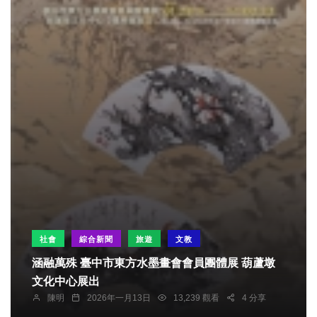
社會
綜合新聞
旅遊
文教
涵融萬殊 臺中市東方水墨畫會會員團體展 葫蘆墩
文化中心展出
陳明
2026年一月13日
13,239 觀看
4 分享