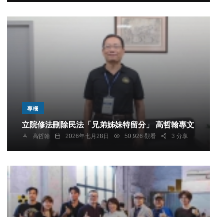
專欄
立院修法刪除民法「兄弟姊妹特留分」 高哲翰專文
高哲翰
2026年七月28日
50,926 觀看
3 分享