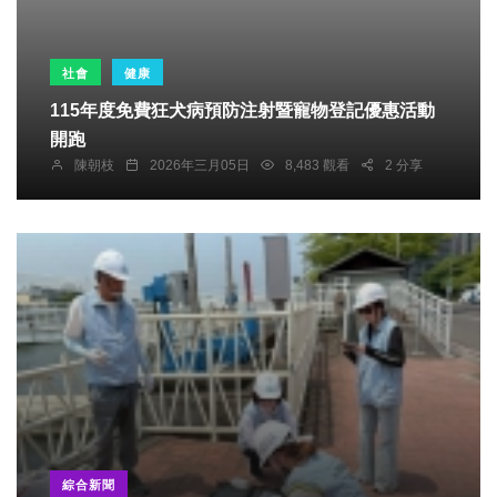
社會
健康
115年度免費狂犬病預防注射暨寵物登記優惠活動
開跑
陳朝枝
2026年三月05日
8,483 觀看
2 分享
綜合新聞