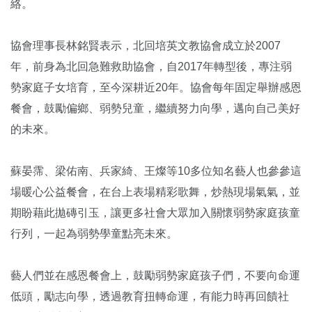
絡。
協會理事長林銘賢表示，北回培英文教協會成立於2007
年，前身為北回急難救助協會，自2017年轉型後，專注弱
勢家庭子女培育，至今深耕近20年。協會每年固定舉辦感恩
餐會，鼓勵偏鄉、弱勢兒童，繼續努力向學，邁向自己美好
的未來。
蘇晏霈、梁佑南、兵家綺、王燦等10多位知名藝人也參參這
場暖心公益餐會，在台上表場精彩歌舞，炒熱現場氣氣，並
期盼藉此拋磚引玉，讓更多社會大眾加入關懷弱勢家庭孩童
行列，一起為弱勢學童點亮未來。
藝人們並在感恩餐會上，鼓勵弱勢家庭孩子們，不要向命運
低頭，勵志向學，透過教育扭轉命運，有能力時再回饋社