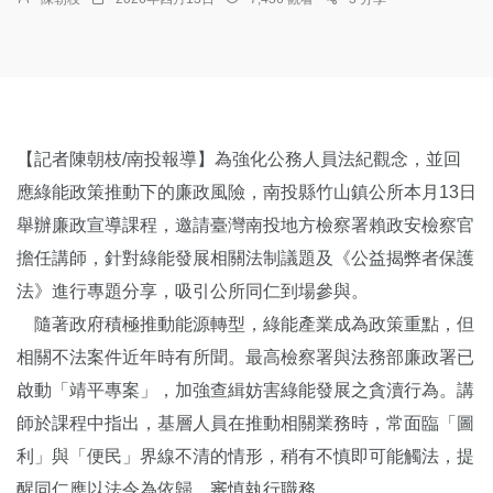
【記者陳朝枝/南投報導】為強化公務人員法紀觀念，並回
應綠能政策推動下的廉政風險，南投縣竹山鎮公所本月13日
舉辦廉政宣導課程，邀請臺灣南投地方檢察署賴政安檢察官
擔任講師，針對綠能發展相關法制議題及《公益揭弊者保護
法》進行專題分享，吸引公所同仁到場參與。
隨著政府積極推動能源轉型，綠能產業成為政策重點，但
相關不法案件近年時有所聞。最高檢察署與法務部廉政署已
啟動「靖平專案」，加強查緝妨害綠能發展之貪瀆行為。講
師於課程中指出，基層人員在推動相關業務時，常面臨「圖
利」與「便民」界線不清的情形，稍有不慎即可能觸法，提
醒同仁應以法令為依歸，審慎執行職務。