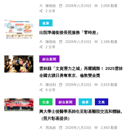
陳朝枝
2026年八月10日
2,058 觀看
2 分享
健康
出院準備銜接長照服務「零時差」
陳朝枝
2026年八月10日
2,189 觀看
2 分享
綜合新聞
雲林縣「文資潛力之城」再耀國際！ 2025雲林
全國古蹟日勇奪東京、倫敦雙金獎
陳信利
2026年八月10日
3,919 觀看
9 分享
社會
綜合新聞
健康
文教
興大學士後醫學系師生至彰基醫院交流和體驗。
（照片彰基提供）
周為政
2026年八月10日
2,483 觀看