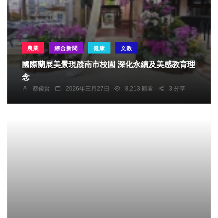
農業
綜合新聞
健康
文教
國際蘭展美景現蹤南市校園 深化永續及美感教育理
念
蔡俊賢
2026年三月27日
8,213 觀看
3 分享