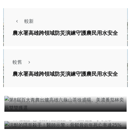
較新
農水署高雄跨領域防災演練守護農民用水安全
較舊
農水署高雄跨領域防災演練守護農民用水安全
農業
第8屆百大青農出爐高雄六龜山茶徐盛暘、美濃番
茄林奕辰雙雙獲選
健康
陳信銘
2026年七月16日
6,157 觀看
3 分享
沈默的隱形殺手！醫師示警：骨鬆骨折年死亡率達
25%
陳朝枝
2026年四月21日
7,133 觀看
2 分享