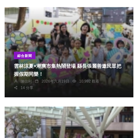
綜合新聞
雲林涼夏×潮爽市集熱鬧登場 縣長張麗善邀民眾把
握假期同樂！
陳信利
2026年六月19日
10,992 觀看
14 分享