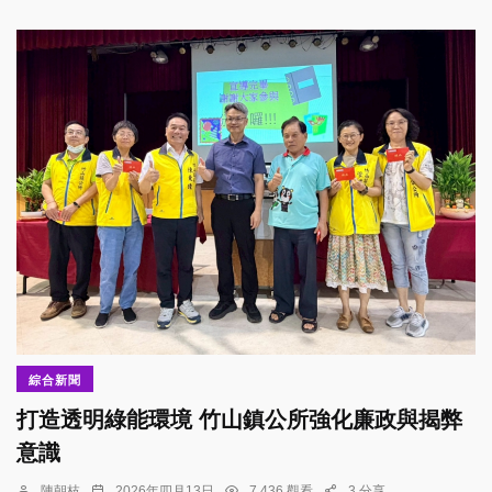
綜合新聞
打造透明綠能環境 竹山鎮公所強化廉政與揭弊
意識
陳朝枝
2026年四月13日
7,436 觀看
3 分享