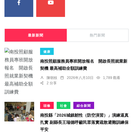
最新新聞
熱門新聞
健康
南投照顧服務員專班開放報名 開啟長照就業新
契機 最高補助全額訓練費
陳朝枝
2026年八月10日
1,789 觀看
2 分享
頭條
社會
綜合新聞
南投縣「2026城鎮韌性（防空演習）」演練逼真
扎實 副縣長王瑞德呼籲民眾落實疏散避難訓練保
平安