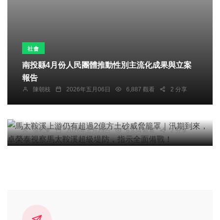
社會
南投縣4月份人民團體推動性別主流化成果與立案
報告
綜合新聞
陳朝枝
2026年五月06日
6,887 觀看
2 分享
馬太鞍溪上游仍有超過2億方土砂威脅籠罩｜汛期
到來，卓榮泰視察馬太鞍溪超級堤防，指示全面備
戰！
張柏東
2026年五月29日
6,834 觀看
2 分享