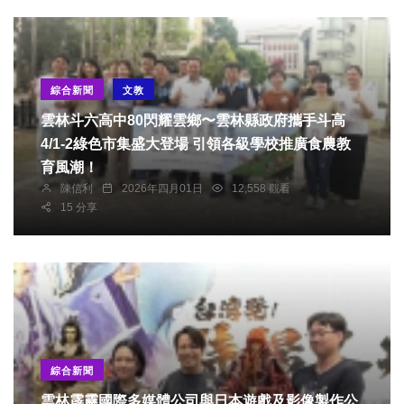
綜合新聞
文教
雲林斗六高中80閃耀雲鄉〜雲林縣政府攜手斗高
4/1-2綠色市集盛大登場 引領各級學校推廣食農教
育風潮！
陳信利
2026年四月01日
12,558 觀看
15 分享
綜合新聞
雲林霹靂國際多媒體公司與日本遊戲及影像製作公