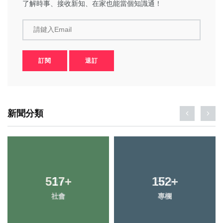
了解時事、接收新知、在家也能當個知識通！
請鍵入Email
訂閱
退訂
新聞分類
517
3
+
+
152
86
+
+
社會
大陸
專欄
宗教