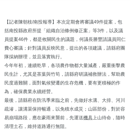
【記者陳朝枝/南投報導】本次定期會將審議49件提案，包
括南投縣政府所提「組織自治條例修正案」等3件，以及議
員提案46件，都是攸關民生的議題，何議長勝豐請議員同仁
費心審議；針對議員反映民意，提出的各項建議，請縣府團
隊採納辦理，並且落實執行。
今年年初，連續乾旱，各項農作物都大量減產，嚴重衝擊農
民生計，尤其是茶葉與竹筍，請縣府研議補救辦法，幫助農
民度過難關，面對氣候變遷的生存危機，要有更積極的作
為，確保農業永續經營。
最後，請縣府在防汛季來臨之前，先做好水溝、大排、河川
疏濬，讓溝渠保持暢通，以免積水成災；山區部份，對於容
易崩塌路段，應在豪雨來襲前，先運送
機具
上山待命，隨時
清理土石，維持道路通行無阻。