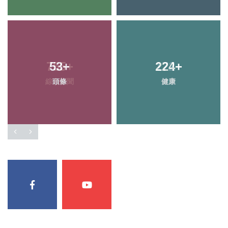
755
53
+
+
224
172
+
+
綜合新聞
頭條
健康
旅遊