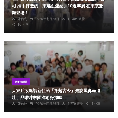
司 攜手打造的「東離劍遊紀」10週年展 在東京驚
豔登場！
陳信利
2026年七月25日
10,304 觀看
16 分享
綜合新聞
大寮戶政邀請新住民「穿越古今」走訪鳳鼻頭遺
址、品嚐味林園洋蔥好滋味
陳信銘
2026年四月26日
7,779 觀看
4 分享
社會
綜合新聞
健康
文教
邱俐俐副縣長親頒縣長獎給苗栗特教28位畢業生 勇