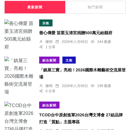
最新新聞
熱門新聞
宗教
善心傳愛 苗栗玉清宮捐贈500萬元給縣府
陳明
2026年八月06日
344 觀看
1 分享
綜合新聞
文教
「鎮展三寶」亮相！2026國際木雕藝術交流展登
場
陳明
2026年八月06日
199 觀看
0 分享
綜合新聞
TCOD台中原創進軍2026台灣文博會 27組品牌
打造「質點」主題專區