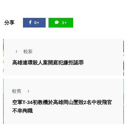
分享
0+
3+
較新
高雄連環殺人案開庭犯嫌拒認罪
較舊
空軍T-34初教機於高雄岡山墜毀2名中校飛官
不幸殉職