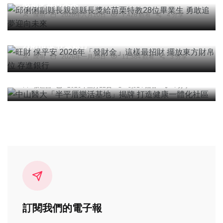
敢追夢迎向未來
陳明
2026年六月10日
7,426 觀看
4 分享
宗教
綜合新聞
健康
旅遊
旺財 保平安 2026年「發財金」這樣最招財 擺放東
方財帛位 存進銀行
社會
綜合新聞
健康
陳明
2026年一月25日
11,384 觀看
3 分享
中山醫大「半平厝樂活基地」揭牌 打造健康一體化
社區
張世昌
2026年三月12日
8,814 觀看
4 分享
訂閱我們的電子報