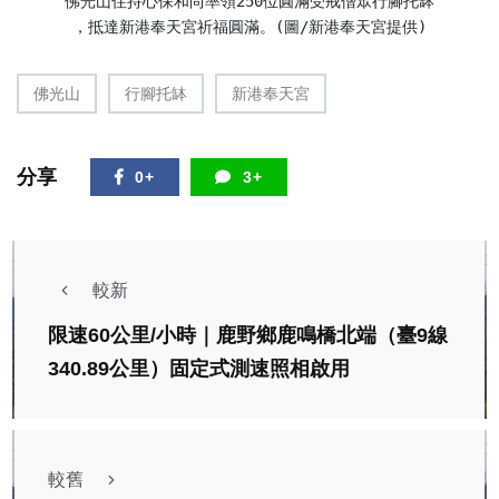
佛光山住持心保和尚率領250位圓滿受戒僧眾行腳托缽
，抵達新港奉天宮祈福圓滿。(圖/新港奉天宮提供)
佛光山
行腳托缽
新港奉天宮
分享
0+
3+
較新
限速60公里/小時｜鹿野鄉鹿鳴橋北端（臺9線
340.89公里）固定式測速照相啟用
較舊