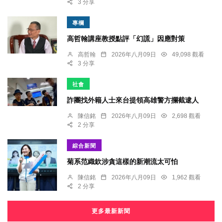
3 分享
專欄
高哲翰講座教授點評「幻謊」因應對策
高哲翰
2026年八月09日
49,098 觀看
3 分享
社會
詐團找外籍人士來台提領高雄警方攔截逮人
陳信銘
2026年八月09日
2,698 觀看
2 分享
綜合新聞
菊系范織欽涉貪這樣的新潮流太可怕
陳信銘
2026年八月09日
1,962 觀看
2 分享
更多最新新聞