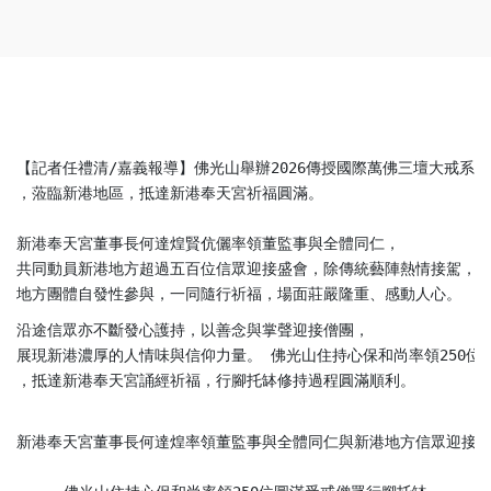
【記者任禮清/嘉義報導】佛光山舉辦2026傳授國際萬佛三壇大戒系
，蒞臨新港地區，抵達新港奉天宮祈福圓滿。

新港奉天宮董事長何達煌賢伉儷率領董監事與全體同仁，
共同動員新港地方超過五百位信眾迎接盛會，除傳統藝陣熱情接駕，
地方團體自發性參與，一同隨行祈福，場面莊嚴隆重、感動人心。
沿途信眾亦不斷發心護持，以善念與掌聲迎接僧團，
展現新港濃厚的人情味與信仰力量。 佛光山住持心保和尚率領250位
，抵達新港奉天宮誦經祈福，行腳托缽修持過程圓滿順利。