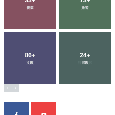
33
95
+
+
73
23
+
+
農業
健康
旅遊
頭條
86
0
+
+
24
12
+
+
文教
大陸
科技新知
宗教