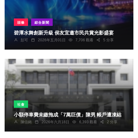
頭條
綜合新聞
碧潭水舞創新升級 侯友宜邀市民共賞光影盛宴
彭可
2026年五月01日
7,706 觀看
5 分享
社會
小額停車費未繳拖成「7萬巨債」陳男 帳戶遭凍結
陳信銘
2026年六月18日
6,393 觀看
2 分享