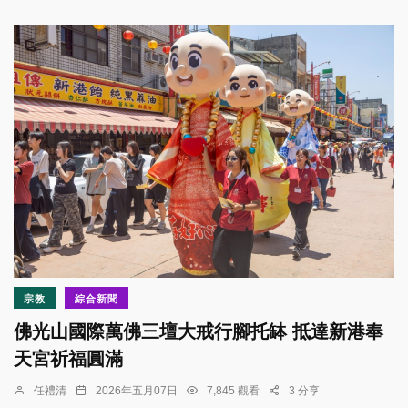
宗教
綜合新聞
佛光山國際萬佛三壇大戒行腳托缽 抵達新港奉
天宮祈福圓滿
任禮清
2026年五月07日
7,845 觀看
3 分享