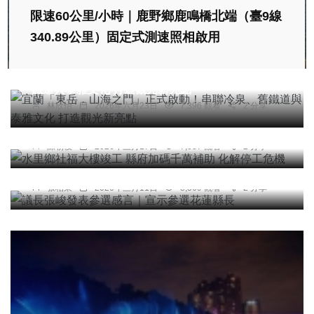
限速60公里/小時｜鹿野鄉鹿鳴橋北端（臺9線
340.89公里）固定式測速照相啟用
綜合新聞
旅遊
文教
宜蘭「東岳．山海之門」正式啟動！串聯冷泉、舊
鐵道與泰雅文化 打造觀光新亮點
社會
綜合新聞
健康
林欣怡
2026年六月23日
7,396 觀看
2 分享
水里鄉社福大樓竣工 縣府加碼千萬補助 化解停工
危機
陳朝枝
2026年三月17日
7,687 觀看
2 分享
綜合新聞
議長張峻發表參選感言｜宣示參選花蓮縣長
張柏東
2026年三月11日
8,369 觀看
2 分享