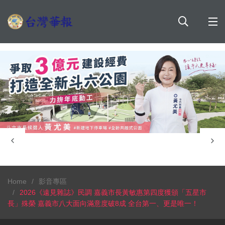
Home
影音專區
2026《遠見雜誌》民調 嘉義市長黃敏惠第四度獲頒「五星市
長」殊榮 嘉義市八大面向滿意度破8成 全台第一、更是唯一！