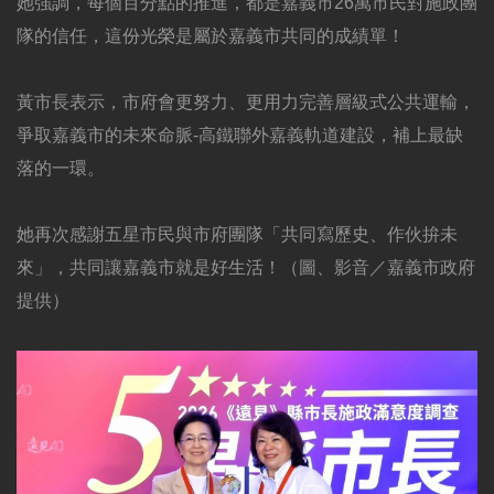
她強調，每個百分點的推進，都是嘉義市26萬市民對施政團
隊的信任，這份光榮是屬於嘉義市共同的成績單！
黃市長表示，市府會更努力、更用力完善層級式公共運輸，
爭取嘉義市的未來命脈-高鐵聯外嘉義軌道建設，補上最缺
落的一環。
她再次感謝五星市民與市府團隊「共同寫歷史、作伙拚未
來」，共同讓嘉義市就是好生活！（圖、影音／嘉義市政府
提供）