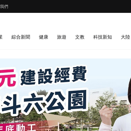
我們
業
綜合新聞
健康
旅遊
文教
科技新知
大陸