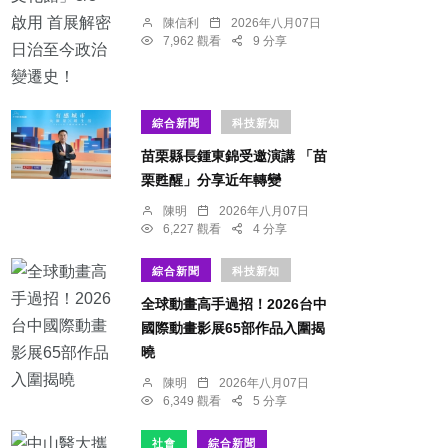
陳信利
2026年八月07日
7,962 觀看
9 分享
綜合新聞
科技新知
苗栗縣長鍾東錦受邀演講 「苗
栗甦醒」分享近年轉變
陳明
2026年八月07日
6,227 觀看
4 分享
綜合新聞
科技新知
全球動畫高手過招！2026台中
國際動畫影展65部作品入圍揭
曉
陳明
2026年八月07日
6,349 觀看
5 分享
社會
綜合新聞