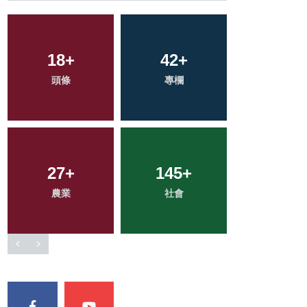
261
18
+
+
42
24
+
+
77
+
綜合新聞
頭條
專欄
宗教
健康
27
0
+
+
145
12
+
+
85
+
農業
大陸
科技新知
社會
文教