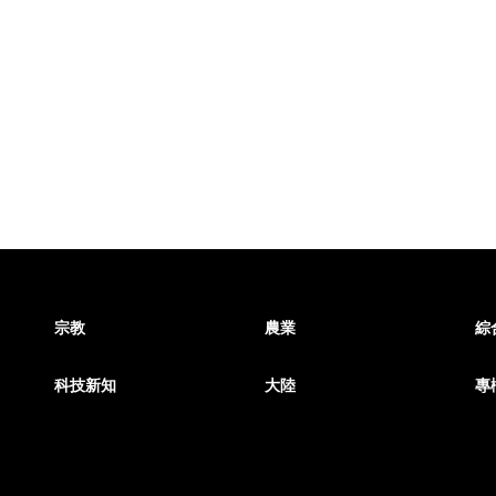
宗教
農業
綜
科技新知
大陸
專