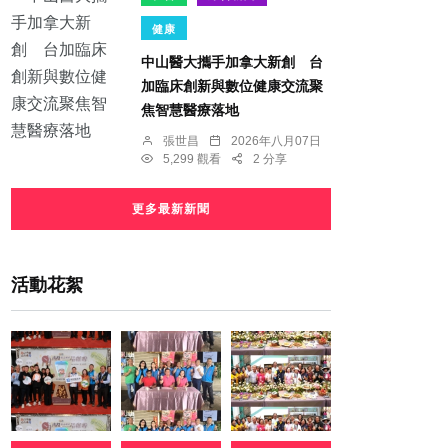
健康
中山醫大攜手加拿大新創 台
加臨床創新與數位健康交流聚
焦智慧醫療落地
張世昌
2026年八月07日
5,299 觀看
2 分享
更多最新新聞
活動花絮