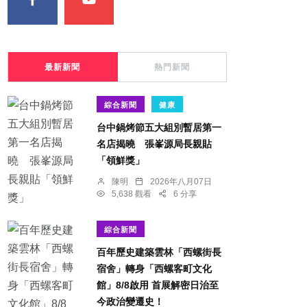
最新新聞
熱門新聞
綜合新聞
健康
台中鍋烤節五大組別暫居第一
名店揭曉 張峯源局長親貼
「領鮮獎」
陳明
2026年八月07日
5,638 觀看
6 分享
綜合新聞
百年歷史建築雲林「西螺街長
宿舍」轉身「西螺客町文化
館」8/8啟用 首展解密日治至
今政治變遷史！