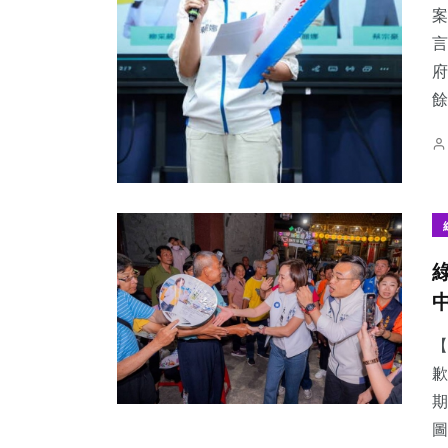
案
言
府
餘.
【
歉
期
圖