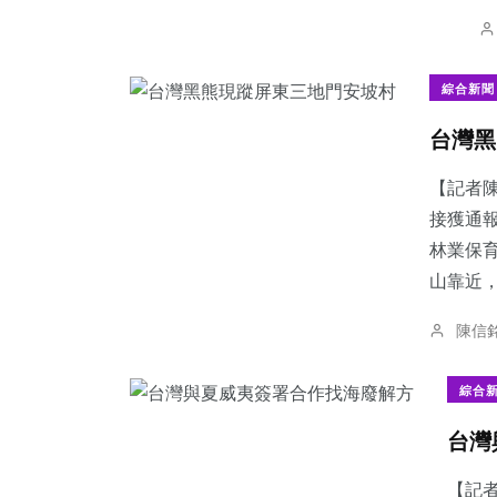
綜合新聞
台灣黑
【記者
接獲通
林業保
山靠近，
陳信
綜合
台灣
【記者