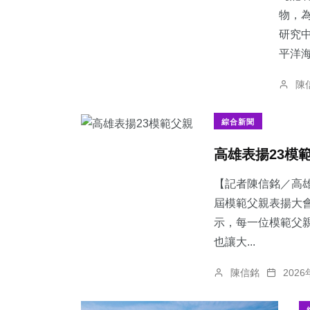
物，
研究
平洋海
陳
綜合新聞
​高雄表揚23模
【記者陳信銘／高雄
屆模範父親表揚大
示，每一位模範父
也讓大...
陳信銘
202