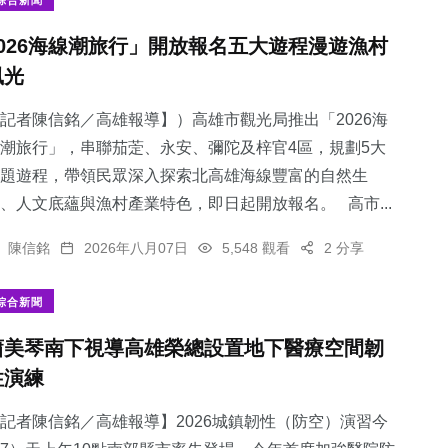
綜合新聞
2026海線潮旅行」開放報名五大遊程漫遊漁村
風光
記者陳信銘／高雄報導】）高雄市觀光局推出「2026海
潮旅行」，串聯茄萣、永安、彌陀及梓官4區，規劃5大
題遊程，帶領民眾深入探索北高雄海線豐富的自然生
、人文底蘊與漁村產業特色，即日起開放報名。 高市...
陳信銘
2026年八月07日
5,548 觀看
2 分享
綜合新聞
蕭美琴南下視導高雄榮總設置地下醫療空間韌
性演練
記者陳信銘／高雄報導】2026城鎮韌性（防空）演習今