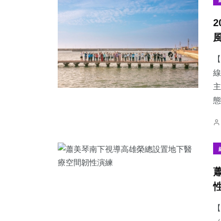
【
線
主
態
【