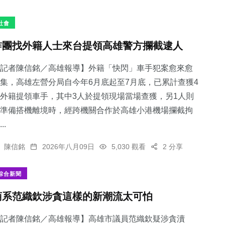
社會
詐團找外籍人士來台提領高雄警方攔截逮人
記者陳信銘／高雄報導】外籍「快閃」車手犯案愈來愈
集，高雄左營分局自今年6月底起至7月底，已累計查獲4
外籍提領車手，其中3人於提領現場當場查獲，另1人則
準備搭機離境時，經跨機關合作於高雄小港機場攔截拘
55
+
61
+
326
+
..
宗教
農業
社會
陳信銘
2026年八月09日
5,030 觀看
2 分享
綜合新聞
菊系范織欽涉貪這樣的新潮流太可怕
143
+
625
+
旅遊
綜合新聞
記者陳信銘／高雄報導】高雄市議員范織欽疑涉貪瀆