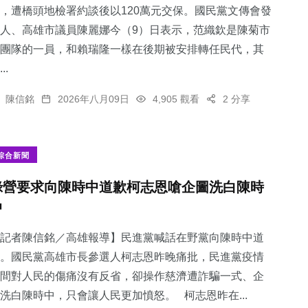
，遭橋頭地檢署約談後以120萬元交保。國民黨文傳會發
人、高雄市議員陳麗娜今（9）日表示，范織欽是陳菊市
團隊的一員，和賴瑞隆一樣在後期被安排轉任民代，其
..
陳信銘
2026年八月09日
4,905 觀看
2 分享
綜合新聞
綠營要求向陳時中道歉柯志恩嗆企圖洗白陳時
中
記者陳信銘／高雄報導】民進黨喊話在野黨向陳時中道
。國民黨高雄市長參選人柯志恩昨晚痛批，民進黨疫情
間對人民的傷痛沒有反省，卻操作慈濟遭詐騙一式、企
洗白陳時中，只會讓人民更加憤怒。 柯志恩昨在...