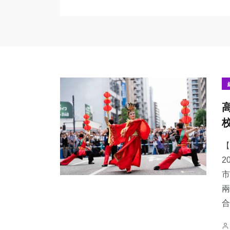
【
2
市
兩
合