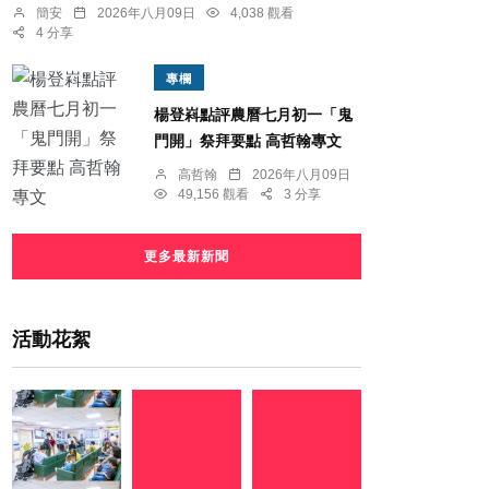
簡安
2026年八月09日
4,038 觀看
4 分享
專欄
楊登嵙點評農曆七月初一「鬼
門開」祭拜要點 高哲翰專文
高哲翰
2026年八月09日
49,156 觀看
3 分享
更多最新新聞
活動花絮