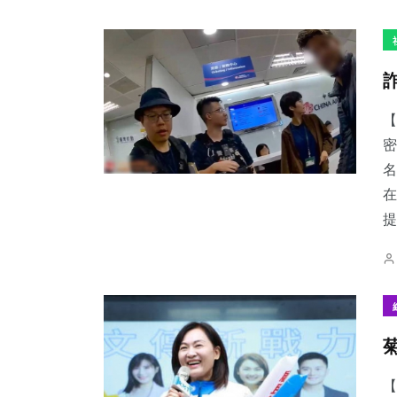
【
密
名
在
2
+
176
+
28
+
提.
大陸
健康
科技新知
204
+
103
+
45
+
文教
專欄
頭條
【