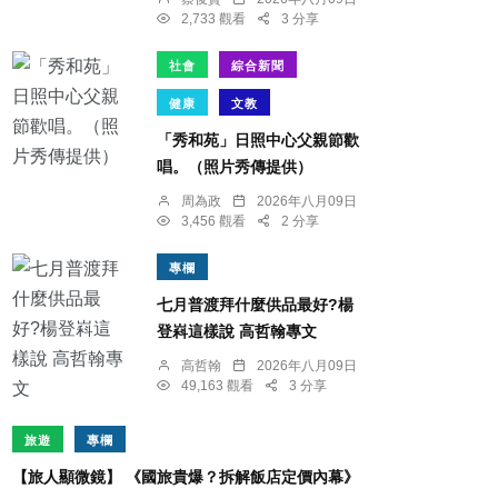
2,733 觀看
3 分享
社會
綜合新聞
健康
文教
「秀和苑」日照中心父親節歡
唱。（照片秀傳提供）
周為政
2026年八月09日
3,456 觀看
2 分享
專欄
七月普渡拜什麼供品最好?楊
登嵙這樣說 高哲翰專文
高哲翰
2026年八月09日
49,163 觀看
3 分享
旅遊
專欄
【旅人顯微鏡】 《國旅貴爆？拆解飯店定價內幕》