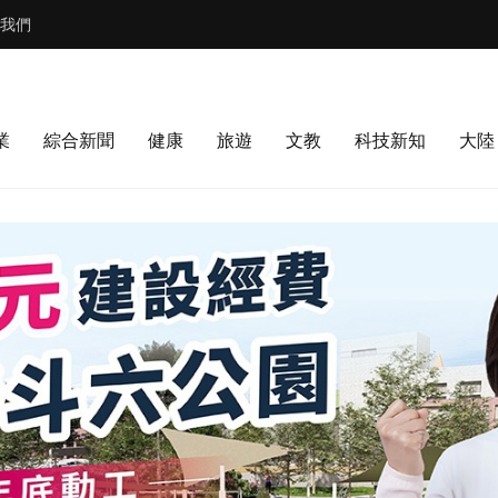
我們
業
綜合新聞
健康
旅遊
文教
科技新知
大陸