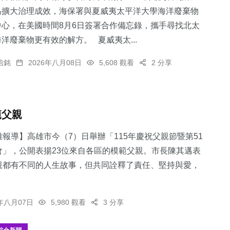
為擴大治理成效，海保署與夏威夷太平洋大學海洋廢棄物
中心，在美國時間8月6日簽署合作備忘錄，攜手尋找北太
洋廢棄物更有效的解方。 夏威夷太...
信銘
2026年八月08日
5,608 觀看
2 分享
範父親
報導】高雄市今（7）日舉辦「115年慶祝父親節暨第51
會」，公開表揚23位來自各區的模範父親。市長陳其邁表
親都有不同的人生故事，但共同詮釋了責任、堅持與愛，
6年八月07日
5,980 觀看
3 分享