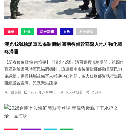
頭條
社會
綜合新聞
文教
科技新知
漢光42號驗證軍民協調機制 臺南後備幹部深入地方強化戰
略溝通
【記者蔡俊賢/台南報導】「漢光42號」演習實兵演練期間，第四作
戰區為驗證戰時軍民協調機制，透過臺南市後備指揮部動員暨民力
協調組，動員轄屬後備軍人輔導中心幹部，協力任務部隊執行道路
阻絕設置宣導、民眾聚集疏導...
蔡俊賢
2026年八月08日
5,560 觀看
2 分享