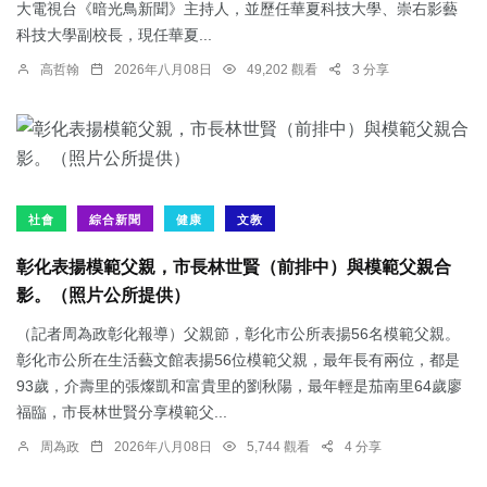
大電視台《暗光鳥新聞》主持人，並歷任華夏科技大學、崇右影藝
科技大學副校長，現任華夏...
高哲翰
2026年八月08日
49,202 觀看
3 分享
社會
綜合新聞
健康
文教
彰化表揚模範父親，市長林世賢（前排中）與模範父親合
影。（照片公所提供）
（記者周為政彰化報導）父親節，彰化市公所表揚56名模範父親。
彰化市公所在生活藝文館表揚56位模範父親，最年長有兩位，都是
93歲，介壽里的張燦凱和富貴里的劉秋陽，最年輕是茄南里64歲廖
福臨，市長林世賢分享模範父...
周為政
2026年八月08日
5,744 觀看
4 分享