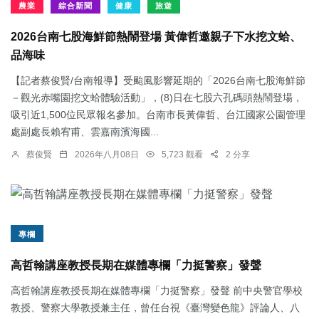
農業
綜合新聞
健康
旅遊
2026台南七股海鮮節熱鬧登場 黃偉哲邀親子下水挖文蛤、
品海味
【記者蔡俊賢/台南報導】受颱風影響延期的「2026台南七股海鮮節
－觀光赤嘴園挖文蛤體驗活動」，(8)日在七股六孔碼頭熱鬧登場，
吸引近1,500位民眾報名參加。台南市長黃偉哲、台江國家公園管理
處副處長賴宥甫、雲嘉南濱海國...
蔡俊賢
2026年八月08日
5,723 觀看
2 分享
專欄
高哲翰講座教授長期在媒體專欄「力挺警察」發聲
高哲翰講座教授長期在媒體專欄「力挺警察」發聲 前中央警官學校
教授、警察大學教授兼主任，曾任台視《臺灣變色龍》評論人、八