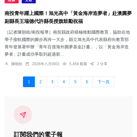
頭條
文教
南投青年躍上國際！旭光高中「黃金海岸造夢者」赴澳圓夢
副縣長王瑞德代許縣長授旗鼓勵祝福
［記者陳朝枝/南投報導］南投縣政府積極推動國際教育，協助在地
學子接軌國際的腳步再跨一大步，縣立旭光高中代表縣府向教育部
青年發展署申辦「青年百億海外圓夢基金計畫」，以「黃金海岸造
夢者」計畫成功爭取到超過新...
陳朝枝
2026年八月08日
5,458 觀看
2 分享
1
2
3
4
5
6
下一頁
訂閱我們的電子報