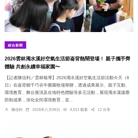
綜合新聞
2026雲林濁水溪好空氣生活節崙背熱鬧登場！ 親子攜手齊
體驗 共創永續幸福家園〜
【記者陳信利／雲林報導】2026濁水溪好空氣生活節活動今天（8
日）在崙背鄉千巧谷牛樂園牧場舉辦，透過成果展示、親子互動、
環境教育、舞台展演及在地特色體驗等多元活動，展現濁水溪揚塵
防制成果，深化全民環境教育，並...
陳信利
2026年八月08日
9,551 觀看
12 分享