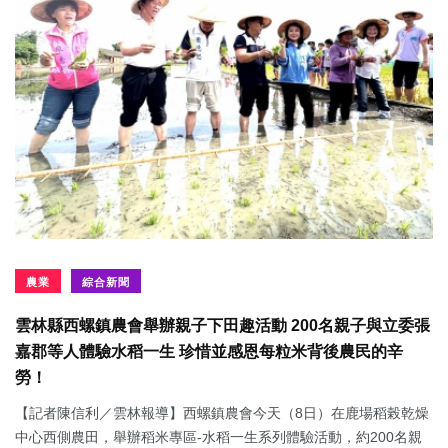
農業
綜合新聞
雲林縣西螺鎮農會舉辦親子下田趣活動 200名親子與立委張
嘉郡等人體驗水稻一生 珍惜並感恩每粒米背後農民的辛
勞！
【記者陳信利／雲林報導】西螺鎮農會今天（8日）在鹿場稻榖乾燥
中心西側農田，舉辦稻米專區-水稻一生系列體驗活動，約200名親