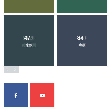
47
+
84
+
宗教
專欄