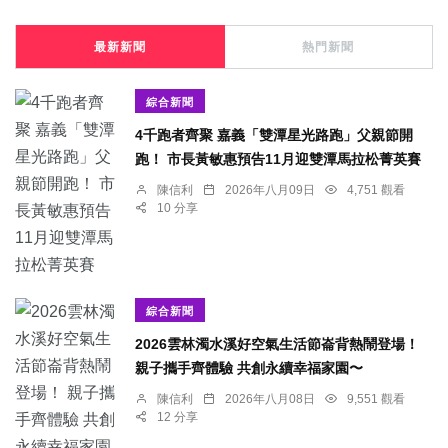
最新新聞
熱門新聞
綜合新聞
4千跑者齊聚 嘉義「雙潭星光路跑」父親節開
跑！ 市長黃敏惠預告11月迎雙潭馬拉松菁英賽
陳信利
2026年八月09日
4,751 觀看
10 分享
綜合新聞
2026雲林濁水溪好空氣生活節崙背熱鬧登場！
親子攜手齊體驗 共創永續幸福家園〜
陳信利
2026年八月08日
9,551 觀看
12 分享