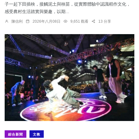
子一起下田插秧，接觸泥土與秧苗，從實際體驗中認識稻作文化，
感受農村生活踏實與樂趣，以期...
陳信利
2026年八月08日
9,651 觀看
13 分享
綜合新聞
文教