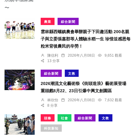
農業
綜合新聞
雲林縣西螺鎮農會舉辦親子下田趣活動 200名親
子與立委張嘉郡等人體驗水稻一生 珍惜並感恩每
粒米背後農民的辛勞！
陳信利
2026年八月08日
9,651 觀看
13 分享
綜合新聞
文教
2026潮流文化藝術祭《街頭造浪》藝術展登場
重頭戲8月22、23日引爆中興文創園區
林欣怡
2026年八月08日
7,632 觀看
8 分享
頭條
社會
綜合新聞
文教
科技新知