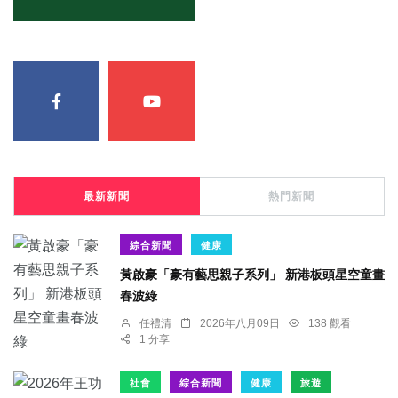
最新新聞
熱門新聞
綜合新聞
健康
黃啟豪「豪有藝思親子系列」 新港板頭星空童畫
春波綠
任禮清
2026年八月09日
138 觀看
1 分享
社會
綜合新聞
健康
旅遊