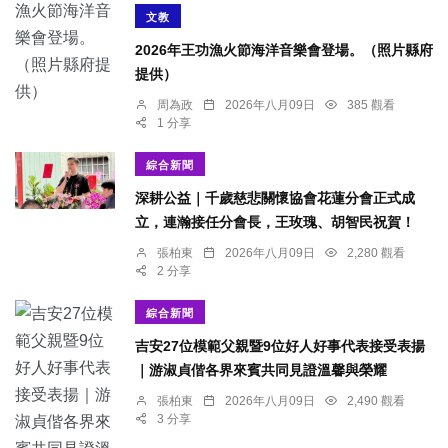
文教
2026年王功漁火節海洋音樂會登場。（照片縣府
提供）
周為政
2026年八月09日
385 觀看
1 分享
綜合新聞
深耕公益｜千歲慈悲關懷協會花蓮分會正式成
立，連瀚接任分會長，王玫瑰、胡智民祝賀！
張柏東
2026年八月09日
2,280 觀看
2 分享
綜合新聞
吉安27位模範父親暨9位好人好事代表接受表揚
｜游淑貞偕各界來賓共同見證溫馨與榮耀
張柏東
2026年八月09日
2,490 觀看
3 分享