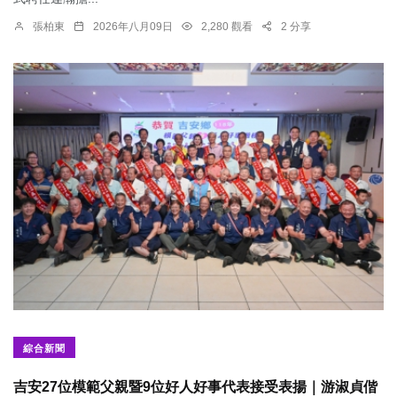
張柏東
2026年八月09日
2,280 觀看
2 分享
綜合新聞
吉安27位模範父親暨9位好人好事代表接受表揚｜游淑貞偕