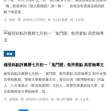
外？從「平均 3,000 元」到「假日暴漲 5 倍」 看旅宿業的定價困局
嗨，歡迎來到《旅人顯微鏡》第一期！ 你有沒有遇過這樣的經
驗？每當連...
簡安
2026年八月09日
6,131 觀看
4 分享
專欄
楊登嵙點評農曆七月初一「鬼門開」祭拜要點 高哲翰專文
楊登嵙點評農曆七月初一「鬼門開」祭拜要點 高哲翰專文 前中央警
官學校教授、警察大學教授兼主任，曾任台視《臺灣變色龍》評論
人、八大電視台《暗光鳥新聞》主持人，並歷任華夏科技大學、崇
右影藝科技大學副校長，現...
高哲翰
2026年八月09日
49,197 觀看
3 分享