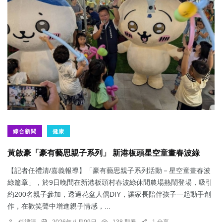
綜合新聞
健康
黃啟豪「豪有藝思親子系列」 新港板頭星空童畫春波綠
【記者任禮清/嘉義報導】「豪有藝思親子系列活動－星空童畫春波
綠篇章」，於9日晚間在新港板頭村春波綠休閒農場熱鬧登場，吸引
約200名親子參加，透過花盆人偶DIY，讓家長陪伴孩子一起動手創
作，在歡笑聲中增進親子情感，...