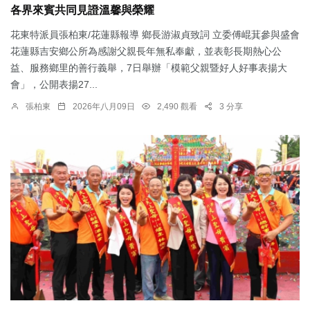
各界來賓共同見證溫馨與榮耀
花東特派員張柏東/花蓮縣報導 鄉長游淑貞致詞 立委傅崐萁參與盛會
花蓮縣吉安鄉公所為感謝父親長年無私奉獻，並表彰長期熱心公
益、服務鄉里的善行義舉，7日舉辦「模範父親暨好人好事表揚大
會」，公開表揚27...
張柏東
2026年八月09日
2,490 觀看
3 分享