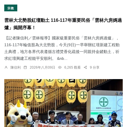
宗教
雲林大北勢股紅壇動土 116-117年重要民俗「雲林六房媽過
爐」揭開序幕！
【記者陳信利／雲林報導】國家級重要民俗「雲林六房媽過爐」，
116-117年輪值股為大北勢股，今天(9日)一早舉辦紅壇新建工程動
土典禮，地方各界代表遵循古禮焚香化疏後一同親持金鏟動土，祈
求紅壇興建工程能平安順利。 &nb...
陳信利
2026年八月09日
6,265 觀看
9 分享