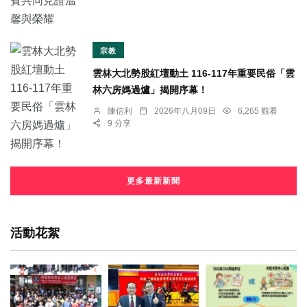
宗教
雲林大北勢股紅壇動土 116-117年重要民俗「雲
林六房媽過爐」揭開序幕！
陳信利
2026年八月09日
6,265 觀看
9 分享
更多最新新聞
活動花絮