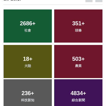
2686
+
351
+
社會
頭條
18
+
503
+
大陸
農業
236
+
4834
+
科技新知
綜合新聞