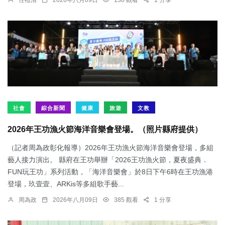
任禮清
2026年八月09日
138 觀看
1 分享
社會
綜合新聞
健康
旅遊
文教
2026年王功漁火節海洋音樂會登場。（照片縣府提供）
（記者周為政彰化報導）2026年王功漁火節海洋音樂會登場，多組
藝人接力演出。 縣府在王功舉辦「2026王功漁火節，夏夜盛典．
FUN玩王功」系列活動，「海洋音樂會」於8日下午6時在王功漁港
登場，玖壹壹、ARKis等多組歌手藝...
周為政
2026年八月09日
385 觀看
1 分享