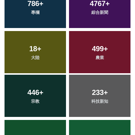
786
+
4767
+
專欄
綜合新聞
18
+
499
+
大陸
農業
446
+
233
+
宗教
科技新知