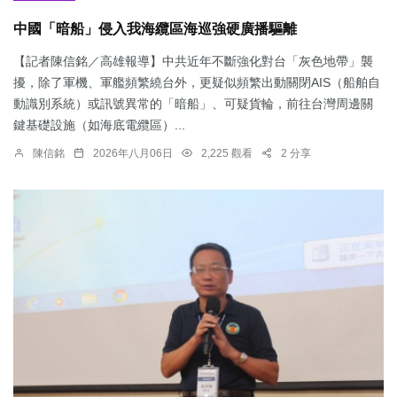
中國「暗船」侵入我海纜區海巡強硬廣播驅離
【記者陳信銘／高雄報導】中共近年不斷強化對台「灰色地帶」襲
擾，除了軍機、軍艦頻繁繞台外，更疑似頻繁出動關閉AIS（船舶自
動識別系統）或訊號異常的「暗船」、可疑貨輪，前往台灣周邊關
鍵基礎設施（如海底電纜區）...
陳信銘
2026年八月06日
2,225 觀看
2 分享