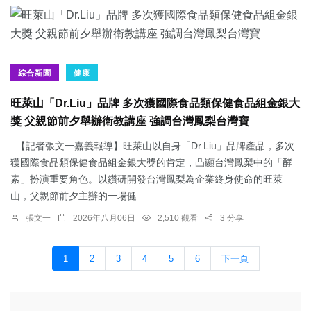
綜合新聞
健康
旺萊山「Dr.Liu」品牌 多次獲國際食品類保健食品組金銀大
獎 父親節前夕舉辦衛教講座 強調台灣鳳梨台灣寶
【記者張文一嘉義報導】旺萊山以自身「Dr.Liu」品牌產品，多次
獲國際食品類保健食品組金銀大獎的肯定，凸顯台灣鳳梨中的「酵
素」扮演重要角色。以鑽研開發台灣鳳梨為企業終身使命的旺萊
山，父親節前夕主辦的一場健...
張文一
2026年八月06日
2,510 觀看
3 分享
1
2
3
4
5
6
下一頁