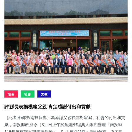
頭條
社會
文教
許縣長表揚模範父親 肯定感謝付出和貢獻
［記者陳朝枝/南投報導］為感謝父親長年對家庭、社會的付出和貢
獻，南投縣政府今（6）日上午於魚池鄉經典大飯店辦理「南投縣
115年度模範父親表揚活動」，以「感恩父愛・讓愛領投」為主題，