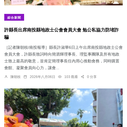
綜合新聞
許縣長出席南投縣地政士公會會員大會 勉公私協力防堵詐
騙
［記者陳朝枝/南投報導］縣長許淑華6日上午出席南投縣地政士公會
會員大會，許縣長致詞時向簡泗輝理事長、理監事團隊及所有地政
士致上最高的敬意，並肯定簡理事長任內用心推動會務，同時購置
會館、凝聚會員向心力，讓會...
陳朝枝
2026年八月06日
103 觀看
0 分享