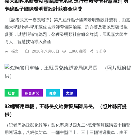
嘉大動科系研發AI慧眼識情系統 進行母豬發情智慧識別 勇
奪綠點子國際發明暨設計競賽金牌獎
【記者張文一嘉義報導】第八屆綠點子國際發明暨設計競賽，由嘉
義大學動物科學系陳俊吉老師帶領陳泊嘉、許亦蓁及張以樂碩博生
參賽，以慧眼識情為題，榮獲發明類社會組金牌獎，展現嘉大師生
將人工智慧技術導入畜產...
張文一
2026年八月06日
1,966 觀看
3 分享
社會
綜合新聞
健康
文教
82輛警用車輛，王縣長交給縣警局陳局長。（照片縣府提
供）
（記者周為政彰化報導）彰化縣府以四九二○萬元預算採購四十輛警
用巡邏車，八輛偵防車、一輛中型巴士、三十三輛巡邏機車，由王