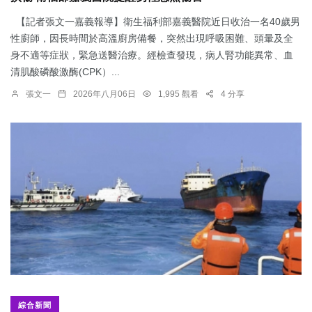
【記者張文一嘉義報導】衛生福利部嘉義醫院近日收治一名40歲男
性廚師，因長時間於高溫廚房備餐，突然出現呼吸困難、頭暈及全
身不適等症狀，緊急送醫治療。經檢查發現，病人腎功能異常、血
清肌酸磷酸激酶(CPK）...
張文一
2026年八月06日
1,995 觀看
4 分享
綜合新聞