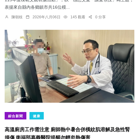
表揚來自縣內各鄉鎮市共16位模...
陳朝枝
2026年八月06日
145 觀看
0 分享
綜合新聞
健康
高溫廚房工作需注意 廚師熱中暑合併橫紋肌溶解及急性腎
損傷 衛福部嘉義醫院提醒勿輕忽熱傷害