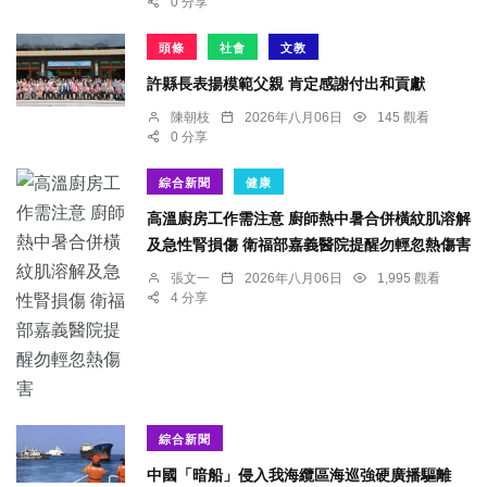
0 分享
頭條
社會
文教
許縣長表揚模範父親 肯定感謝付出和貢獻
陳朝枝
2026年八月06日
145 觀看
0 分享
綜合新聞
健康
高溫廚房工作需注意 廚師熱中暑合併橫紋肌溶解
及急性腎損傷 衛福部嘉義醫院提醒勿輕忽熱傷害
張文一
2026年八月06日
1,995 觀看
4 分享
綜合新聞
中國「暗船」侵入我海纜區海巡強硬廣播驅離