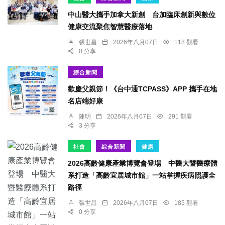
中山醫大攜手加拿大新創 台加臨床創新與數位
健康交流聚焦智慧醫療落地
張世昌
2026年八月07日
118 觀看
0 分享
綜合新聞
歡慶父親節！《台中通TCPASS》APP 攜手在地
名店端好康
陳明
2026年八月07日
291 觀看
3 分享
社會
綜合新聞
健康
2026高齡健康產業博覽會登場 中醫大暨醫療體
系打造「高齡宜居城市館」一站掌握疾病照護全
路徑
張世昌
2026年八月07日
185 觀看
0 分享