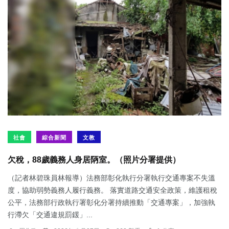
社會
綜合新聞
文教
欠稅，88歲義務人身居陃室。（照片分署提供）
（記者林碧珠員林報導）法務部彰化執行分署執行交通專案不失溫
度，協助弱勢義務人履行義務。 落實道路交通安全政策，維護租稅
公平，法務部行政執行署彰化分署持續推動「交通專案」，加強執
行滯欠「交通違規罰鍰」...