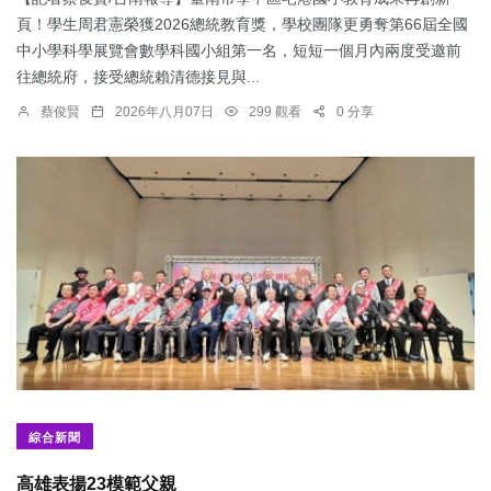
頁！學生周君憲榮獲2026總統教育獎，學校團隊更勇奪第66屆全國
中小學科學展覽會數學科國小組第一名，短短一個月內兩度受邀前
往總統府，接受總統賴清德接見與...
蔡俊賢
2026年八月07日
299 觀看
0 分享
綜合新聞
​高雄表揚23模範父親