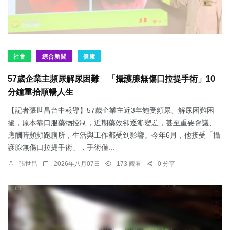
社會
綜合新聞
健康
57歲企業主頻尿解尿困難 「攝護腺無傷口拉提手術」10
分鐘重拾順暢人生
【記者張世昌台中報導】57歲企業主近3年飽受頻尿、解尿困難困
擾，原本靠口服藥物控制，近期藥效卻逐漸變差，甚至重要會議、
應酬時頻頻跑廁所，生活與工作都受到影響。今年6月，他接受「攝
護腺無傷口拉提手術」，手術僅...
張世昌
2026年八月07日
173 觀看
0 分享