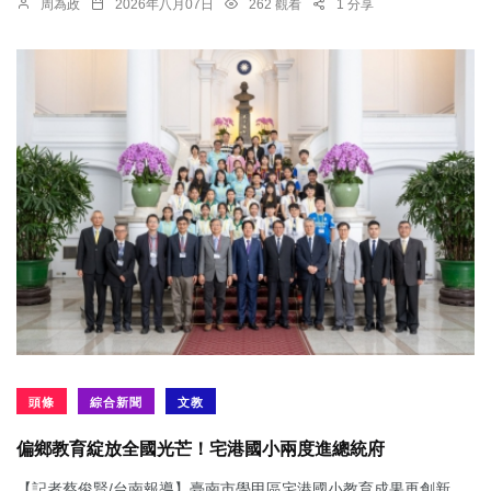
周為政
2026年八月07日
262 觀看
1 分享
頭條
綜合新聞
文教
偏鄉教育綻放全國光芒！宅港國小兩度進總統府
【記者蔡俊賢/台南報導】臺南市學甲區宅港國小教育成果再創新