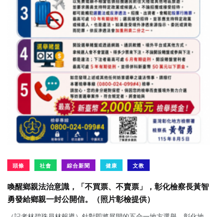
頭條
社會
綜合新聞
健康
文教
喚醒鄉親法治意識，「不買票、不賣票」，彰化檢察長黃智
勇發給鄉親一封公開信。（照片彰檢提供）
（記者林碧珠員林報導）針對即將展開的五合一地方選舉，彰化地