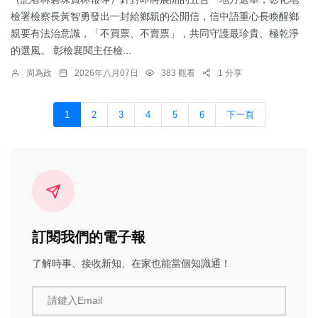
檢署檢察長黃智勇發出一封給鄉親的公開信，信中語重心長喚醒鄉
親要有法治意識，「不買票、不賣票」，共同守護最珍貴、極乾淨
的選風。 彰檢襄閱主任檢...
周為政
2026年八月07日
383 觀看
1 分享
1
2
3
4
5
6
下一頁
訂閱我們的電子報
了解時事、接收新知、在家也能當個知識通！
請鍵入Email