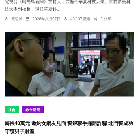
電視台《暗光鳥新聞》主持人，並歷任華夏科技大學、崇右影藝科
技大學副校長，現任華夏科...
高哲翰
2026年八月07日
49,137 觀看
3 分享
社會
綜合新聞
轉帳40萬元 邀約女網友見面 警銀聯手攔阻詐騙 北門警成功
守護男子財產