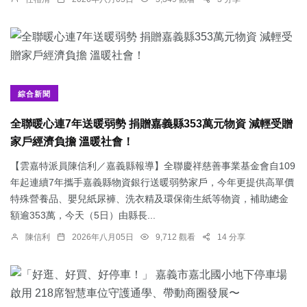
綜合新聞
全聯暖心連7年送暖弱勢 捐贈嘉義縣353萬元物資 減輕受贈
家戶經濟負擔 溫暖社會！
【雲嘉特派員陳信利／嘉義縣報導】全聯慶祥慈善事業基金會自109
年起連續7年攜手嘉義縣物資銀行送暖弱勢家戶，今年更提供高單價
特殊營養品、嬰兒紙尿褲、洗衣精及環保衛生紙等物資，補助總金
額逾353萬，今天（5日）由縣長...
陳信利
2026年八月05日
9,712 觀看
14 分享