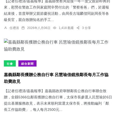
【記者任禮清/嘉義報導】嘉義縣警察局迎接一年一度父親節即將到
來，慰勞在警政工作與家庭間辛勞付出的「警察爸爸」們，於週報
結束後，首度舉辦父親節慶祝活動，由局長古瑞麟偕同副局長等各
級長官，親自致贈知名的手工...
任禮清
2026年八月06日
1,418 觀看
3 分享
社會
綜合新聞
嘉義縣鄰長獲贈公務自行車 呂慧瑜借鏡推鄰長每月工作協
助費政見
【記者任禮清/嘉義報導】嘉義縣政府舉辦鄰長公務自行車聯合致
贈，全縣5366位鄰長獲贈公務自行車，太保市長參選人呂慧瑜於6日
提出基層服務政見，表示未來順利當選太保市長，將推動編列「鄰
長工作協助費」，每人每月2500元...