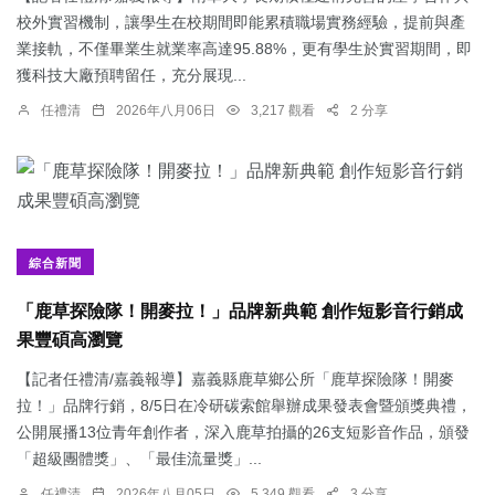
校外實習機制，讓學生在校期間即能累積職場實務經驗，提前與產
業接軌，不僅畢業生就業率高達95.88%，更有學生於實習期間，即
獲科技大廠預聘留任，充分展現...
任禮清
2026年八月06日
3,217 觀看
2 分享
綜合新聞
「鹿草探險隊！開麥拉！」品牌新典範 創作短影音行銷成
果豐碩高瀏覽
【記者任禮清/嘉義報導】嘉義縣鹿草鄉公所「鹿草探險隊！開麥
拉！」品牌行銷，8/5日在冷研碳索館舉辦成果發表會暨頒獎典禮，
公開展播13位青年創作者，深入鹿草拍攝的26支短影音作品，頒發
「超級團體獎」、「最佳流量獎」...
任禮清
2026年八月05日
5,349 觀看
3 分享