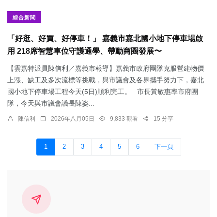
綜合新聞
「好逛、好買、好停車！」 嘉義市嘉北國小地下停車場啟
用 218席智慧車位守護通學、帶動商圈發展〜
【雲嘉特派員陳信利／嘉義市報導】嘉義市政府團隊克服營建物價
上漲、缺工及多次流標等挑戰，與市議會及各界攜手努力下，嘉北
國小地下停車場工程今天(5日)順利完工。 市長黃敏惠率市府團
隊，今天與市議會議長陳姿...
陳信利
2026年八月05日
9,833 觀看
15 分享
1
2
3
4
5
6
下一頁