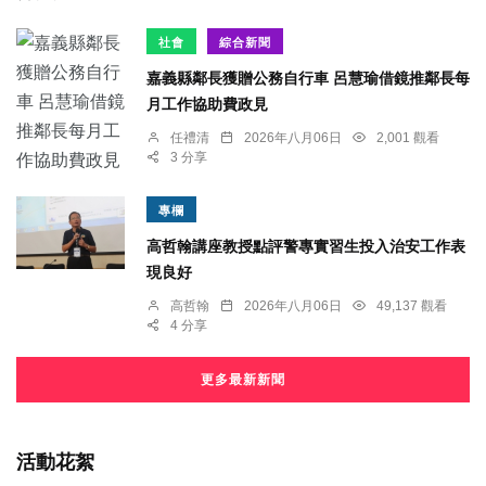
社會
綜合新聞
嘉義縣鄰長獲贈公務自行車 呂慧瑜借鏡推鄰長每
月工作協助費政見
任禮清
2026年八月06日
2,001 觀看
3 分享
專欄
高哲翰講座教授點評警專實習生投入治安工作表
現良好
高哲翰
2026年八月06日
49,137 觀看
4 分享
更多最新新聞
活動花絮