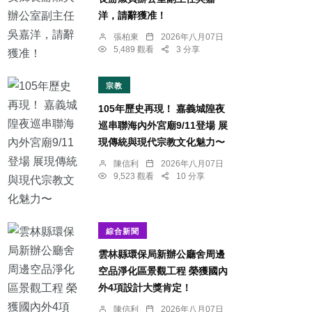
洋，請辭獲准！
張柏東
2026年八月07日
5,489 觀看
3 分享
宗教
105年歷史再現！ 嘉義城隍夜
巡串聯海內外宮廟9/11登場 展
現傳統與現代宗教文化魅力〜
陳信利
2026年八月07日
9,523 觀看
10 分享
綜合新聞
雲林縣環保局新辦公廳舍周邊
空品淨化區景觀工程 榮獲國內
外4項設計大獎肯定！
陳信利
2026年八月07日