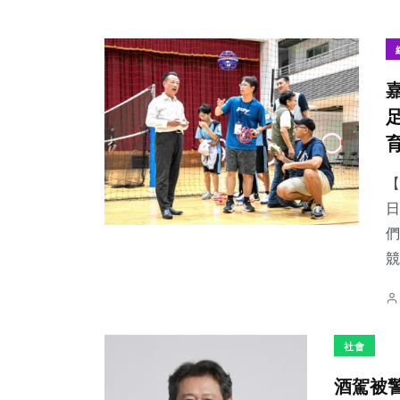
【
日
們
競
社會
酒駕被