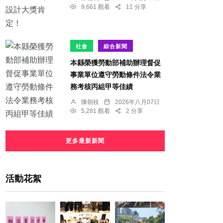
9,661 觀看
11 分享
社會
綜合新聞
本縣榮獲勞動部補助辦理督促
事業單位遵守勞動條件法令業
務考核丙組甲等佳績
陳朝枝
2026年八月07日
5,281 觀看
2 分享
更多最新新聞
活動花絮