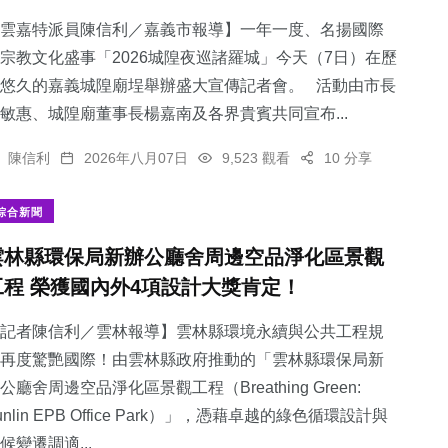
雲嘉特派員陳信利／嘉義市報導】一年一度、名揚國際
宗教文化盛事「2026城隍夜巡諸羅城」今天（7日）在歷
悠久的嘉義城隍廟埕舉辦盛大宣傳記者會。 活動由市長
敏惠、城隍廟董事長楊嘉南及各界貴賓共同宣布...
陳信利
2026年八月07日
9,523 觀看
10 分享
綜合新聞
雲林縣環保局新辦公廳舍周邊空品淨化區景觀
工程 榮獲國內外4項設計大獎肯定！
記者陳信利／雲林報導】雲林縣環境永續與公共工程規
再度驚艷國際！由雲林縣政府推動的「雲林縣環保局新
公廳舍周邊空品淨化區景觀工程（Breathing Green:
unlin EPB Office Park）」，憑藉卓越的綠色循環設計與
候變遷調適...