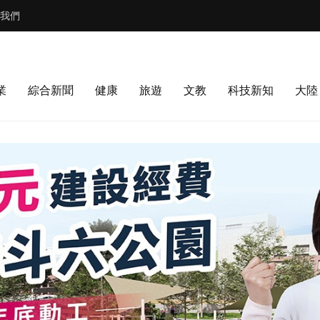
我們
業
綜合新聞
健康
旅遊
文教
科技新知
大陸