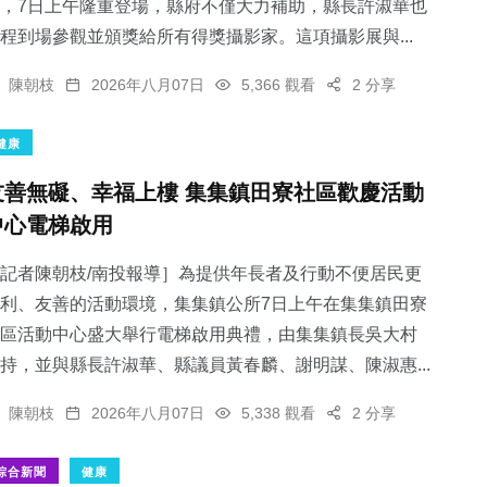
，7日上午隆重登場，縣府不僅大力補助，縣長許淑華也
程到場參觀並頒獎給所有得獎攝影家。這項攝影展與...
陳朝枝
2026年八月07日
5,366 觀看
2 分享
健康
友善無礙、幸福上樓 集集鎮田寮社區歡慶活動
中心電梯啟用
記者陳朝枝/南投報導］為提供年長者及行動不便居民更
利、友善的活動環境，集集鎮公所7日上午在集集鎮田寮
區活動中心盛大舉行電梯啟用典禮，由集集鎮長吳大村
持，並與縣長許淑華、縣議員黃春麟、謝明謀、陳淑惠...
陳朝枝
2026年八月07日
5,338 觀看
2 分享
綜合新聞
健康