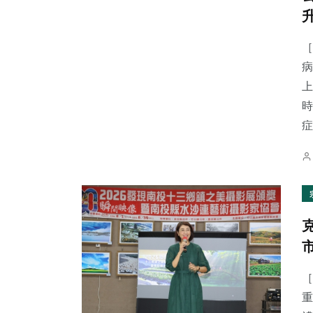
［
病
上
時
症.
［
重