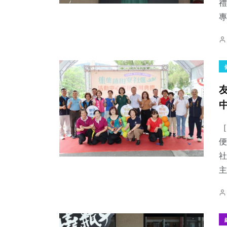
禮
專
［
便
社
主