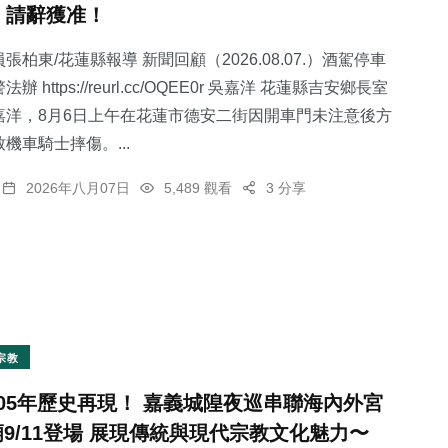
，請辭獲准！
張柏東/花蓮縣報導 新聞回顧（2026.08.07.）酒駕停車
 https://reurl.cc/OQEE0r 吳嘉洋 花蓮縣吉安鄉長室
嘉洋，8月6日上午在花蓮市德安二街因開車門未注意後方
0
+
7
+
34
+
機車騎士摔傷。...
大陸
科技新知
旅遊
2026年八月07日
5,489 觀看
3 分享
83
+
24
+
社會
專欄
宗教
105年歷史再現！ 嘉義城隍夜巡串聯海內外宮
廟9/11登場 展現傳統與現代宗教文化魅力〜