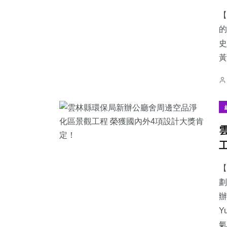
【
的
史
黃
【
劃
辦
Y
氣