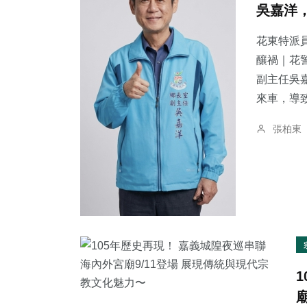
吳嘉洋
花東特派員
釀禍｜花警法辦
副主任吳
13
+
10
+
44
+
來車，導致
宗教
頭條
健康
張柏東
149
+
15
+
49
+
綜合新聞
農業
文教