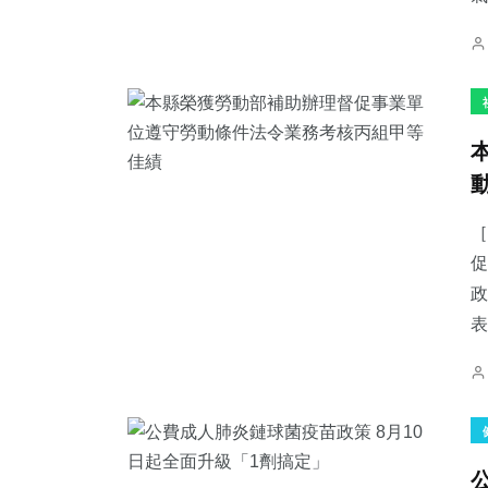
［
促
政
表