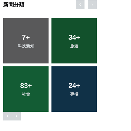
新聞分類
14
+
10
+
44
+
宗教
頭條
健康
149
+
15
+
49
+
綜合新聞
農業
文教