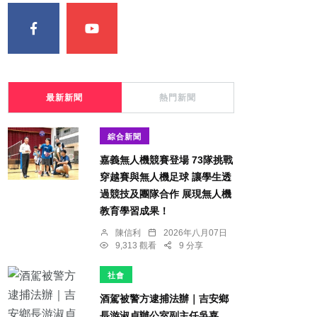
最新新聞
熱門新聞
綜合新聞
嘉義無人機競賽登場 73隊挑戰
穿越賽與無人機足球 讓學生透
過競技及團隊合作 展現無人機
教育學習成果！
陳信利
2026年八月07日
9,313 觀看
9 分享
社會
酒駕被警方逮捕法辦｜吉安鄉
長游淑貞辦公室副主任吳嘉