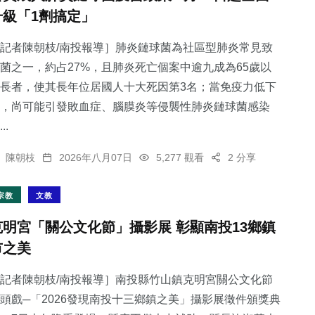
升級「1劑搞定」
記者陳朝枝/南投報導］肺炎鏈球菌為社區型肺炎常見致
菌之一，約占27%，且肺炎死亡個案中逾九成為65歲以
長者，使其長年位居國人十大死因第3名；當免疫力低下
，尚可能引發敗血症、腦膜炎等侵襲性肺炎鏈球菌感染
..
陳朝枝
2026年八月07日
5,277 觀看
2 分享
宗教
文教
克明宮「關公文化節」攝影展 彰顯南投13鄉鎮
市之美
記者陳朝枝/南投報導］南投縣竹山鎮克明宮關公文化節
頭戲─「2026發現南投十三鄉鎮之美」攝影展徵件頒獎典