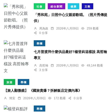
社會
綜合新聞
健康
文教
「秀和苑」日照中心父親節歡唱。（照片秀傳提
供）
周為政
2026年八月09日
259 觀看
0 分享
專欄
七月普渡拜什麼供品最好?楊登嵙這樣說 高哲翰
專文
高哲翰
2026年八月09日
49,144 觀看
3 分享
旅遊
專欄
【旅人顯微鏡】 《國旅貴爆？拆解飯店定價內幕》
簡安
2026年八月09日
172 觀看
0 分享
專欄