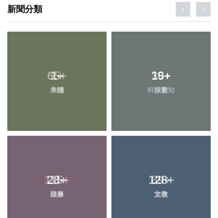
新聞分類
65
1
+
+
19
36
+
+
大陸
專欄
科技新知
宗教
115
28
+
+
128
89
+
+
頭條
健康
文教
旅遊