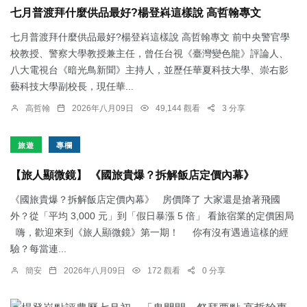
七月普渡拜什麼供品最好?楊登嵙這樣說 高哲翰專文
七月普渡拜什麼供品最好?楊登嵙這樣說 高哲翰專文 前中央警官學
校教授、警察大學教授兼主任，曾任台視《臺灣變色龍》評論人、
八大電視台《暗光鳥新聞》主持人，並歷任華夏科技大學、崇右影
藝科技大學副校長，現任華...
高哲翰
2026年八月09日
49,144 觀看
3 分享
旅遊
專欄
【旅人顯微鏡】 《國旅貴爆？拆解飯店定價內幕》
《國旅貴爆？拆解飯店定價內幕》 房價降了 大家還是搶著飛國
外？從「平均 3,000 元」到「假日暴漲 5 倍」 看旅宿業的定價困局
嗨，歡迎來到《旅人顯微鏡》第一期！ 你有沒有遇過這樣的經
驗？每當連...
簡安
2026年八月09日
172 觀看
0 分享