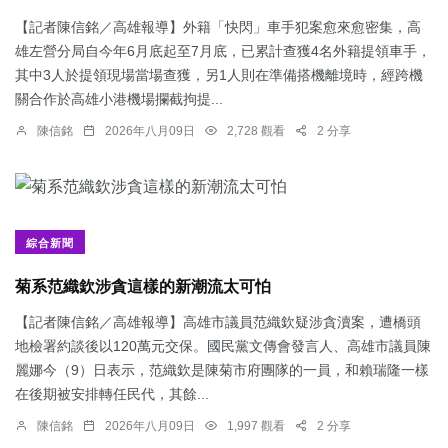
【記者陳信銘／高雄報導】外籍「快閃」車手犯案愈來愈密集，高
雄左營分局自今年6月底起至7月底，已累計查獲4名外籍提領車手，
其中3人於提領現場當場查獲，另1人則在準備搭機離境時，經跨機
關合作於高雄小港機場攔截拘提...
陳信銘
2026年八月09日
2,728 觀看
2 分享
綜合新聞
菊系范織欽涉貪這樣的新潮流太可怕
【記者陳信銘／高雄報導】高雄市議員范織欽疑涉貪瀆案，遭橋頭
地檢署約談後以120萬元交保。國民黨文傳會發言人、高雄市議員陳
麗娜今（9）日表示，范織欽是陳菊市府團隊的一員，和賴瑞隆一樣
在後期被安排轉任民代，其餘...
陳信銘
2026年八月09日
1,997 觀看
2 分享