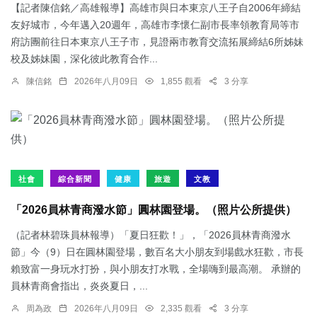
【記者陳信銘／高雄報導】高雄市與日本東京八王子自2006年締結
友好城市，今年邁入20週年，高雄市李懷仁副市長率領教育局等市
府訪團前往日本東京八王子市，見證兩市教育交流拓展締結6所姊妹
校及姊妹園，深化彼此教育合作...
陳信銘
2026年八月09日
1,855 觀看
3 分享
社會
綜合新聞
健康
旅遊
文教
「2026員林青商潑水節」圓林園登場。（照片公所提供）
（記者林碧珠員林報導）「夏日狂歡！」，「2026員林青商潑水
節」今（9）日在圓林園登場，數百名大小朋友到場戲水狂歡，市長
賴致富一身玩水打扮，與小朋友打水戰，全場嗨到最高潮。 承辦的
員林青商會指出，炎炎夏日，...
周為政
2026年八月09日
2,335 觀看
3 分享