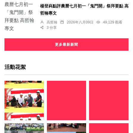
楊登嵙點評農曆七月初一「鬼門開」祭拜要點 高
哲翰專文
高哲翰
2026年八月09日
49,129 觀看
3 分享
更多最新新聞
活動花絮