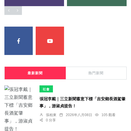
最新新聞
熱門新聞
社會
張冠李戴｜三立新聞蓄意下標「吉安鄉長酒駕肇
事」，游淑貞提告！
張柏東
2026年八月08日
105 觀看
0 分享