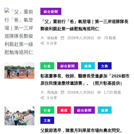
綜合新聞
「父」重前行「爸」氣登場｜第一三岸巡隊隊長
鄭俊利親赴第一線慰勉海巡同仁
張柏東
2026年八月08日
79 觀看
0 分享
社會
綜合新聞
健康
文教
彰基董事長、牧師、醫療長受邀參加「2026都市
原住民慢速壘球邀請賽」。（照片彰基提供）
周為政
2026年八月08日
1,735 觀看
3 分享
社會
農業
綜合新聞
健康
文教
父親節透早，陳素月到果菜市場向農友問安。