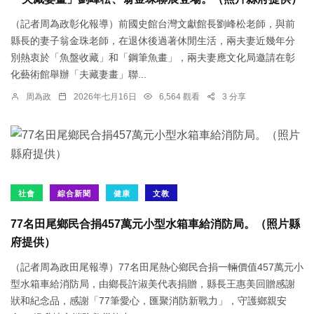
（記者周為政彰化報導）前國史館台灣文獻館長劉峰松老師，與前
縣長的妻子翁金珠老師，在退休後過著休閒生活，兩夫妻近幾年分
別熱衷於「魚盤收藏」和「鋼筆魚畫」，兩夫妻應文化局邀請在彰
化藝術館舉辦「夫藏妻畫」聯...
周為政
2026年七月16日
6,564 觀看
3 分享
社會
綜合新聞
健康
文教
77名田尾鄉民合捐457萬元小型水箱車給消防局。（照片縣
府提供）
（記者周為政田尾報導）77名田尾熱心鄉民合捐一輛價值457萬元小
型水箱車給消防局，由鄉長許淑美代表捐贈，縣長王惠美回贈感謝
狀和紀念品，感謝「77筆愛心，匯聚消防新戰力」，守護鄉親安