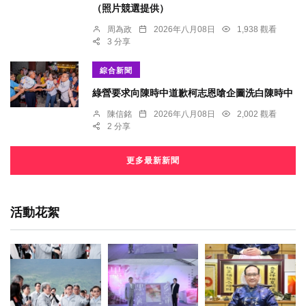
（照片競選提供）
周為政
2026年八月08日
1,938 觀看
3 分享
綜合新聞
綠營要求向陳時中道歉柯志恩嗆企圖洗白陳時中
陳信銘
2026年八月08日
2,002 觀看
2 分享
更多最新新聞
活動花絮