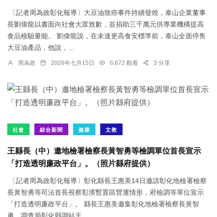
〔記者周為政彰化報導〕大豆油致癌事件持續發燒，泰山企業董事
長劉偉龍以書面向社會大眾致歉，並捐助三千萬元供專業機構提高
食品檢驗量能。 劉偉龍說，在未達更高食安標準前，泰山全面停售
大豆油產品，他說，...
周為政
2026年七月15日
6,672 觀看
3 分享
社會
綜合新聞
健康
文教
王縣長（中）邀地檢署檢察長黃智勇等檢調單位首長宣示
「打造透明廉政平台」。（照片縣府提供）
〔記者周為政彰化報導〕彰化縣長王惠美14日邀請彰化地檢署檢察
長黃智勇等司法首長視察彰濱暫置區營運情形，府檢調等單位宣示
「打造透明廉政平台」。 縣長王惠美邀集彰化地檢署檢察長黃智
勇、調查局彰化縣調站主...