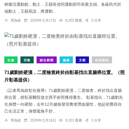
林樂活運動館」動土，王縣長偕同運動部司長蔡文娟、各級民代祈
福動土，王縣長說，將運動...
周為政
2026年七月17日
6,202 觀看
3 分享
社會
宗教
綜合新聞
健康
文教
科技新知
71歲劉姓硬漢，二度檢查終於由彰基找出直腸癌位置。（照
片彰基提供）
（記者周為政彰化報導）71歲劉姓硬漢，二度檢查，終於找出直腸
癌位置，經彰基醫院達文西手術而獲得重生。 彰基指出，71歲劉先
生身體一向硬朗，去年12月健檢發現糞便潛血陽性，他起初覺得自
己生活正常，身體毫無不舒...
周為政
2026年七月16日
6,331 觀看
3 分享