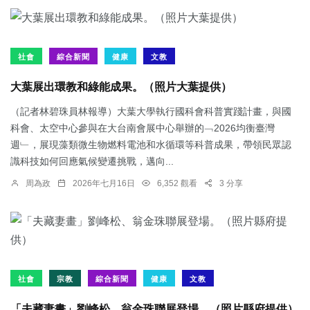
社會
綜合新聞
健康
文教
大葉展出環教和綠能成果。（照片大葉提供）
（記者林碧珠員林報導）大葉大學執行國科會科普實踐計畫，與國
科會、太空中心參與在大台南會展中心舉辦的﹁2026均衡臺灣
週﹂，展現藻類微生物燃料電池和水循環等科普成果，帶領民眾認
識科技如何回應氣候變遷挑戰，邁向...
周為政
2026年七月16日
6,352 觀看
3 分享
社會
宗教
綜合新聞
健康
文教
「夫藏妻畫」劉峰松、翁金珠聯展登場。（照片縣府提供）