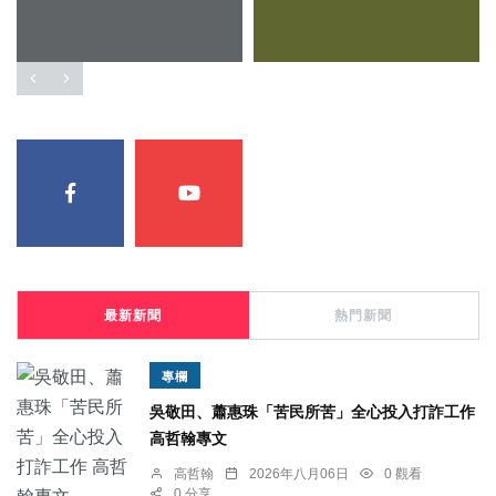
最新新聞
熱門新聞
專欄
吳敬田、蕭惠珠「苦民所苦」全心投入打詐工作
高哲翰專文
高哲翰
2026年八月06日
0 觀看
0 分享