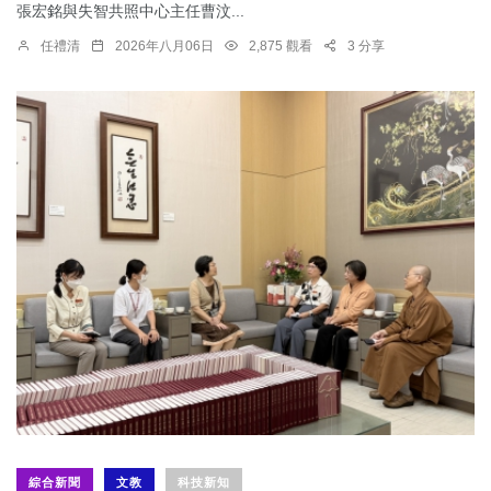
張宏銘與失智共照中心主任曹汶...
任禮清
2026年八月06日
2,875 觀看
3 分享
綜合新聞
文教
科技新知