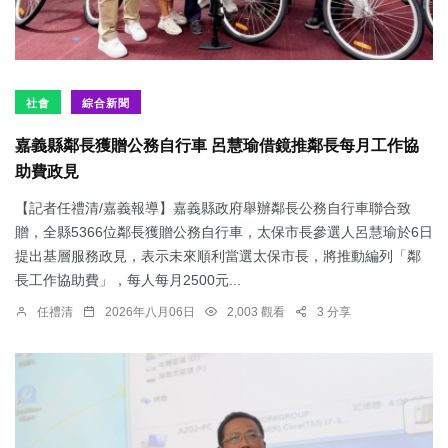
社會
綜合新聞
嘉義縣鄰長獲贈公務自行車 呂慧瑜借鏡推鄰長每月工作協
助費政見
【記者任禮清/嘉義報導】嘉義縣政府舉辦鄰長公務自行車聯合致
贈，全縣5366位鄰長獲贈公務自行車，太保市長參選人呂慧瑜於6日
提出基層服務政見，表示未來順利當選太保市長，將推動編列「鄰
長工作協助費」，每人每月2500元...
任禮清
2026年八月06日
2,003 觀看
3 分享