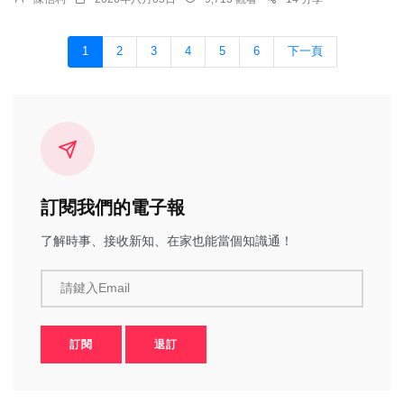
1
2
3
4
5
6
下一頁
訂閱我們的電子報
了解時事、接收新知、在家也能當個知識通！
請鍵入Email
訂閱
退訂