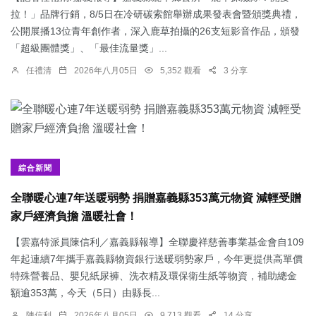
拉！」品牌行銷，8/5日在冷研碳索館舉辦成果發表會暨頒獎典禮，
公開展播13位青年創作者，深入鹿草拍攝的26支短影音作品，頒發
「超級團體獎」、「最佳流量獎」...
任禮清
2026年八月05日
5,352 觀看
3 分享
綜合新聞
全聯暖心連7年送暖弱勢 捐贈嘉義縣353萬元物資 減輕受贈
家戶經濟負擔 溫暖社會！
【雲嘉特派員陳信利／嘉義縣報導】全聯慶祥慈善事業基金會自109
年起連續7年攜手嘉義縣物資銀行送暖弱勢家戶，今年更提供高單價
特殊營養品、嬰兒紙尿褲、洗衣精及環保衛生紙等物資，補助總金
額逾353萬，今天（5日）由縣長...
陳信利
2026年八月05日
9,713 觀看
14 分享