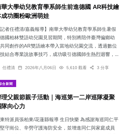
南華大學幼兒教育學系師生前進德國 AR科技繪
本成功圈粉歐洲萌娃
記者任禮清/嘉義報導】南華大學幼兒教育學系師生暑假
德國柏林雙語幼兒園見習期間，特別將陪伴臺灣偏鄉幼
共同創作的AR雙語繪本帶入當地幼兒園交流，透過數位
技結合專業說故事技巧，成功吸引德國師生熱烈迴響，...
任禮清
2026年八月06日
5,610 觀看
3 分享
綜合新聞
辦理父親節親子活動｜海巡第一二岸巡隊凝聚
團隊向心力
東特派員張柏東/花蓮縣報導 生日快樂 為感謝海巡同仁平
堅守崗位、辛勞守護海防安全，並增進同仁與家庭成員