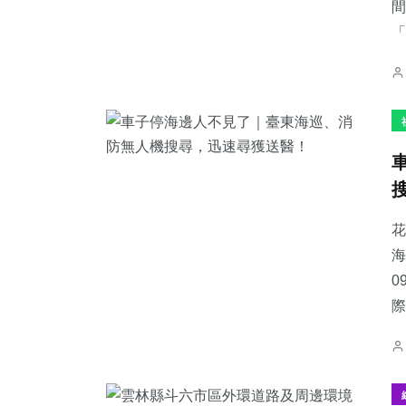
間
「
花
海
0
際