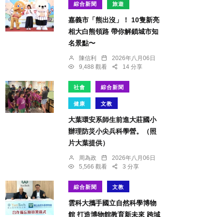
綜合新聞
旅遊
嘉義市「熊出沒」！ 10隻新亮
相大白熊領路 帶你解鎖城市知
名景點〜
陳信利
2026年八月06日
9,488 觀看
14 分享
社會
綜合新聞
健康
文教
大葉環安系師生前進大莊國小
辦理防災小尖兵科學營。（照
片大葉提供）
周為政
2026年八月06日
5,566 觀看
3 分享
綜合新聞
文教
雲科大攜手國立自然科學博物
館 打造博物館教育新未來 跨域