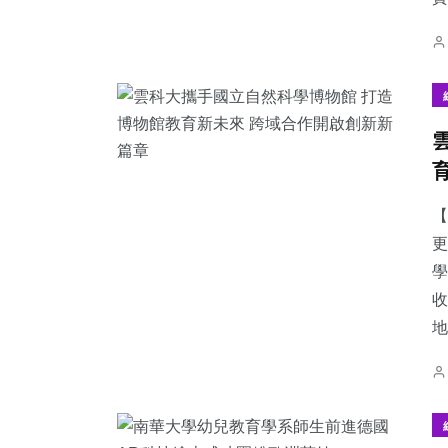
【
更
學
收
地.