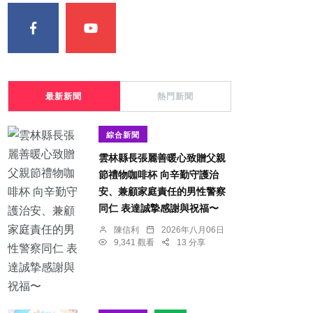
最新新聞
熱門新聞
綜合新聞
雲林縣長張麗善暖心致贈父親
節禮物咖啡杯 向辛勤守護治
安、兼顧家庭責任的男性警察
同仁 表達誠摯感謝與祝福〜
陳信利
2026年八月06日
9,341 觀看
13 分享