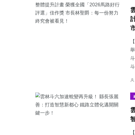
【
舉
斗
【