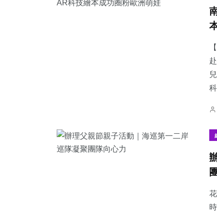
【
赴
兒
科
花
時