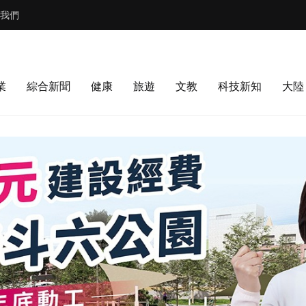
我們
業
綜合新聞
健康
旅遊
文教
科技新知
大陸