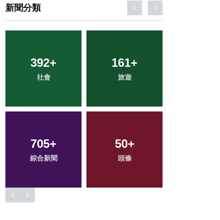
新聞分類
392
73
+
+
161
208
+
+
2
+
社會
農業
旅遊
健康
大陸
705
114
+
+
50
33
+
+
227
+
綜合新聞
專欄
科技新知
頭條
文教