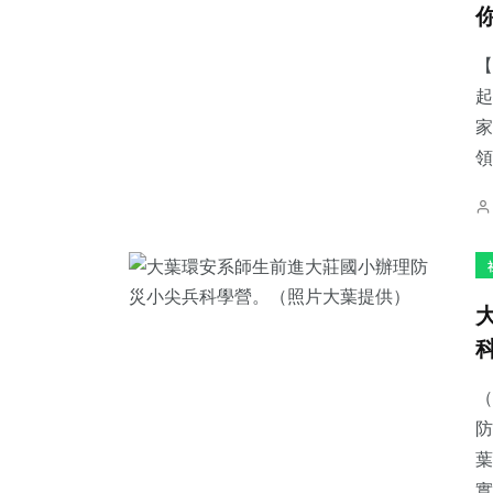
【
起
家
68
+
208
+
2
+
領
農業
健康
大陸
114
+
34
+
229
+
專欄
科技新知
文教
（
防
葉
實