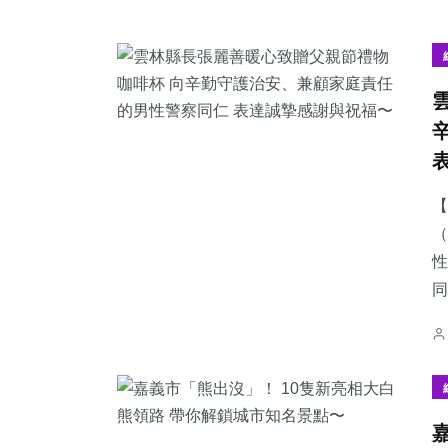
【
（
性
同