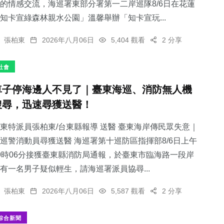
的情感交流，海巡署東部分署第一二岸巡隊8/6日在花蓮
知卡宣綠森林親水公園」溫馨舉辦「知卡宣玩...
張柏東
2026年八月06日
5,404 觀看
2 分享
社會
車子停海邊人不見了｜臺東海巡、消防無人機
搜尋，迅速尋獲送醫！
東特派員張柏東/台東縣報導 送醫 臺東海岸傳民眾失意｜
巡警消動員尋獲送醫 海巡署第十巡防區指揮部8/6日上午
9時06分接獲臺東縣消防局通報，於臺東市臨海路一段岸
有一名男子疑似輕生，請海巡署派員協尋...
張柏東
2026年八月06日
5,587 觀看
2 分享
綜合新聞