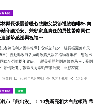
綜合新聞
雲林縣長張麗善暖心致贈父親節禮物咖啡杯 向
辛勤守護治安、兼顧家庭責任的男性警察同仁
表達誠摯感謝與祝福〜
記者陳信利／雲林報導】父親節前夕，縣長張麗善昨天
5日）親赴縣政府各局處致贈父親節禮物咖啡杯，慰勉男
同仁辛勞並提年賀節。 縣長張麗善到達警察局時，受到
仁熱情歡迎，張縣長向辛勤守護治安、兼顧家庭...
陳信利
2026年八月06日
9,341 觀看
13 分享
綜合新聞
旅遊
嘉義市「熊出沒」！ 10隻新亮相大白熊領路 帶